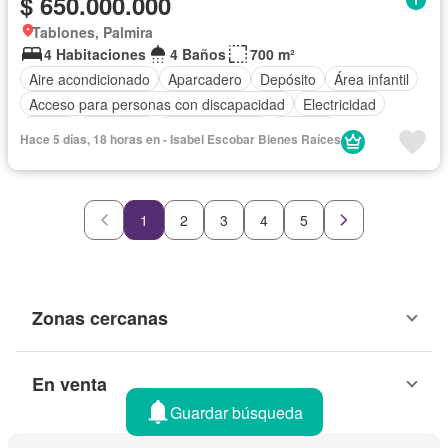
$ 650.000.000
Tablones, Palmira
4 Habitaciones
4 Baños
700 m²
Aire acondicionado
Aparcadero
Depósito
Área infantil
Acceso para personas con discapacidad
Electricidad
Jardín
Barbecue
Cocina integral
Internet
Hace 5 días, 18 horas en - Isabel Escobar Bienes Raíces
Gas natural
Vista panorámica
Seguridad privada
Cuarto de servicio
Piscina
Agua
Patio
1
2
3
4
5
Zonas cercanas
En venta
Guardar búsqueda