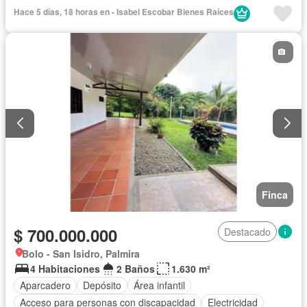
Internet
Vista panorámica
Cuarto de servicio
Piscina
Hace 5 días, 18 horas en - Isabel Escobar Bienes Raíces
Agua
Patio
Finca
$ 700.000.000
Destacado
Bolo - San Isidro, Palmira
4 Habitaciones
2 Baños
1.630 m²
Aparcadero
Depósito
Área infantil
Acceso para personas con discapacidad
Electricidad