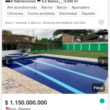
8 Habitaciones
6,5 Baños
5.650 m²
Aire acondicionado
Alarma
Balcón
Aparcadero
Chimenea
Cocina amoblada
Electricidad
Depósito
Cocina integral
Internet
Jacuzzi
Cuarto de servicio
Hace 1 semana, 2 días en - Bonanza Inmobiliaria Cali SAS
Vista panorámica
Estudio
Gas natural
Agua
Tanque de agua
Patio
Jardín
Acceso para personas con discapacidad
Vigilante
Área infantil
Barbecue
Caseta de vigilancia
Gimnasio
Wifi
Piscina
Seguridad privada
Sauna
Permite mascotas
Permite niños
Solo familias
Finca
$ 1.150.000.000
Rozo, Palmira