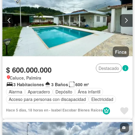
Finca
$ 600.000.000
Destacado
Caluce, Palmira
3 Habitaciones
3 Baños
600 m²
Alarma
Aparcadero
Depósito
Área infantil
Acceso para personas con discapacidad
Electricidad
Cocina amoblada
Jardín
Barbecue
Gimnasio
Hace 5 días, 18 horas en - Isabel Escobar Bienes Raíces
Cocina integral
Internet
Vista panorámica
Seguridad privada
Piscina
Agua
Patio