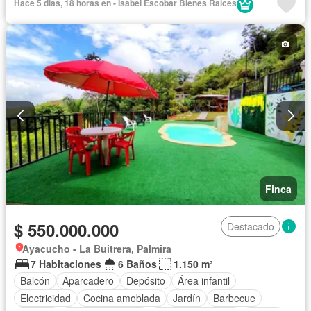
Hace 5 días, 18 horas en - Isabel Escobar Bienes Raíces
Cocina integral
Internet
Jacuzzi
Gas natural
Vista panorámica
Seguridad privada
Cuarto de servicio
Piscina
Agua
Patio
Finca
$ 550.000.000
Destacado
Ayacucho - La Buitrera, Palmira
7 Habitaciones
6 Baños
1.150 m²
Balcón
Aparcadero
Depósito
Área infantil
Electricidad
Cocina amoblada
Jardín
Barbecue