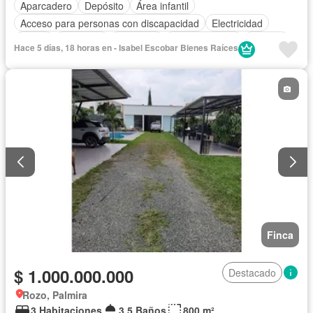
Aparcadero
Depósito
Área infantil
Acceso para personas con discapacidad
Electricidad
Jardín
Barbecue
Gimnasio
Cocina integral
Internet
Hace 5 días, 18 horas en - Isabel Escobar Bienes Raíces
Gas natural
Vista panorámica
Seguridad privada
Cuarto de servicio
Piscina
Agua
Patio
Finca
$ 1.000.000.000
Destacado
Rozo, Palmira
3 Habitaciones
3,5 Baños
800 m²