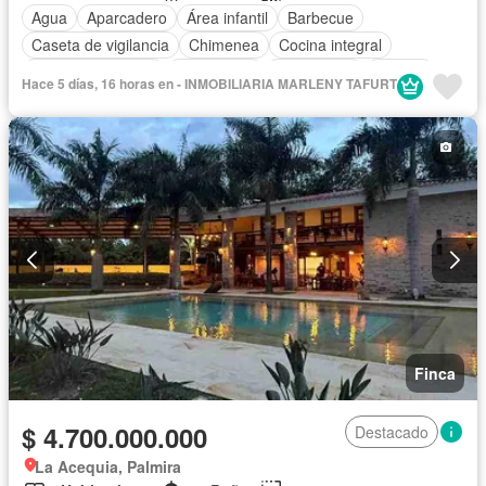
Agua
Aparcadero
Área infantil
Barbecue
Caseta de vigilancia
Chimenea
Cocina integral
Cuarto de servicio
Electricidad
Gas natural
Jacuzzi
Hace 5 días, 16 horas en - INMOBILIARIA MARLENY TAFURT
Jardín
Estudio
Patio
Piscina
Sauna
Tanque de agua
Finca
$ 4.700.000.000
Destacado
La Acequia, Palmira