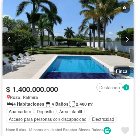
Finca
$ 1.400.000.000
Destacado
Rozo, Palmira
4 Habitaciones
4 Baños
2.400 m²
Aparcadero
Depósito
Área infantil
Acceso para personas con discapacidad
Electricidad
Jardín
Barbecue
Cocina integral
Internet
Jacuzzi
Hace 5 días, 18 horas en - Isabel Escobar Bienes Raíces
Gas natural
Piscina
Agua
Patio