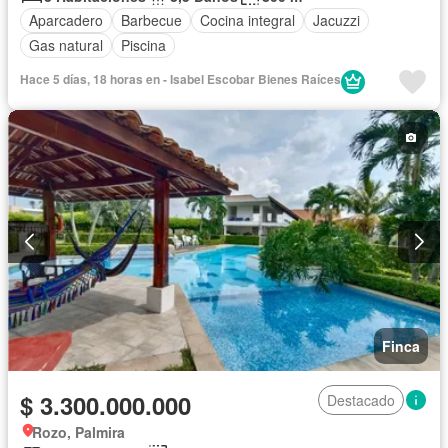
Aparcadero
Barbecue
Cocina integral
Jacuzzi
Gas natural
Piscina
Hace 5 días, 18 horas en - Isabel Escobar Bienes Raíces
Finca
$ 3.300.000.000
Destacado
Rozo, Palmira