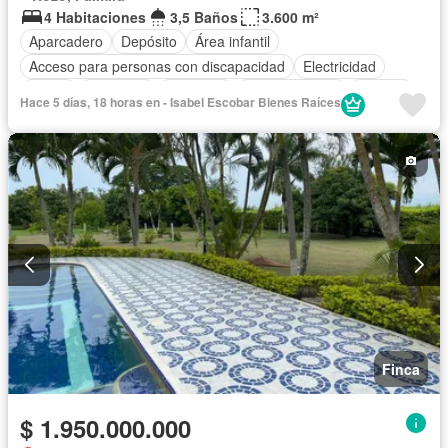
4 Habitaciones
3,5 Baños
3.600 m²
Aparcadero
Depósito
Área infantil
Acceso para personas con discapacidad
Electricidad
Jardín
Barbecue
Gimnasio
Cocina integral
Internet
Hace 5 días, 18 horas en - Isabel Escobar Bienes Raíces
Jacuzzi
Gas natural
Vista panorámica
Seguridad privada
Cuarto de servicio
Piscina
Agua
Patio
Finca
$ 1.950.000.000