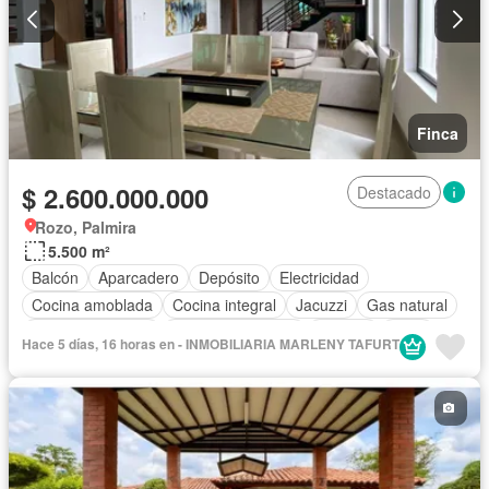
Finca
$ 2.600.000.000
Destacado
Rozo, Palmira
5.500 m²
Balcón
Aparcadero
Depósito
Electricidad
Cocina amoblada
Cocina integral
Jacuzzi
Gas natural
Vista panorámica
Cuarto de servicio
Terraza
Agua
Hace 5 días, 16 horas en - INMOBILIARIA MARLENY TAFURT
Tanque de agua
Patio
Área infantil
Acceso para personas con discapacidad
Jardín
Piscina