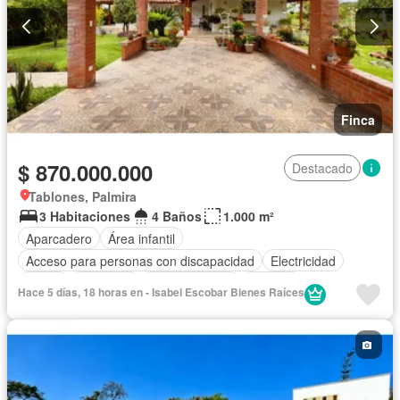
Finca
$ 870.000.000
Destacado
Tablones, Palmira
3 Habitaciones
4 Baños
1.000 m²
Aparcadero
Área infantil
Acceso para personas con discapacidad
Electricidad
Jardín
Barbecue
Cocina integral
Internet
Hace 5 días, 18 horas en - Isabel Escobar Bienes Raíces
Vista panorámica
Agua
Patio