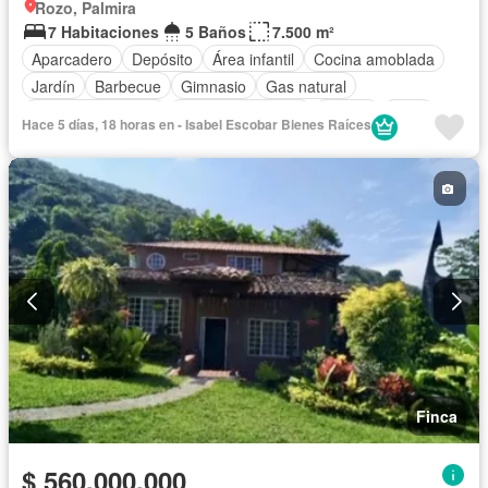
Rozo, Palmira
7 Habitaciones
5 Baños
7.500 m²
Aparcadero
Depósito
Área infantil
Cocina amoblada
Jardín
Barbecue
Gimnasio
Gas natural
Seguridad privada
Cuarto de servicio
Piscina
Patio
Hace 5 días, 18 horas en - Isabel Escobar Bienes Raíces
Finca
$ 560.000.000