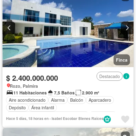
Finca
$ 2.400.000.000
Destacado
Rozo, Palmira
11 Habitaciones
7,5 Baños
2.900 m²
Aire acondicionado
Alarma
Balcón
Aparcadero
Depósito
Área infantil
Acceso para personas con discapacidad
Electricidad
Hace 5 días, 18 horas en - Isabel Escobar Bienes Raíces
Jardín
Barbecue
Gimnasio
Cocina integral
Internet
Jacuzzi
Gas natural
Vista panorámica
Sauna