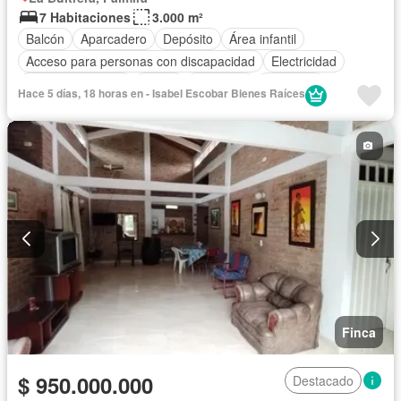
7 Habitaciones
3.000 m²
Balcón
Aparcadero
Depósito
Área infantil
Acceso para personas con discapacidad
Electricidad
Cocina amoblada
Jardín
Barbecue
Gimnasio
Hace 5 días, 18 horas en - Isabel Escobar Bienes Raíces
Cocina integral
Internet
Jacuzzi
Gas natural
Estudio
Vista panorámica
Seguridad privada
Cuarto de servicio
Piscina
Agua
Patio
Finca
$ 950.000.000
Destacado