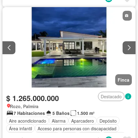
Cocina integral
Internet
Gas natural
Vista panorámica
Seguridad privada
Cuarto de servicio
Piscina
Agua
Patio
Finca
$ 1.265.000.000
Destacado
Rozo, Palmira
7 Habitaciones
5 Baños
1.500 m²
Aire acondicionado
Alarma
Aparcadero
Depósito
Área infantil
Acceso para personas con discapacidad
Electricidad
Chimenea
Jardín
Barbecue
Gimnasio