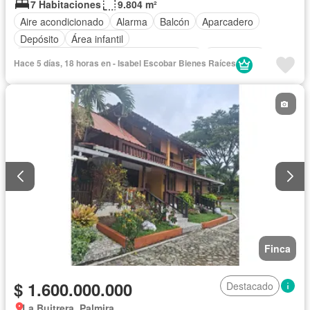
7 Habitaciones
9.804 m²
Aire acondicionado
Alarma
Balcón
Aparcadero
Depósito
Área infantil
Acceso para personas con discapacidad
Electricidad
Hace 5 días, 18 horas en - Isabel Escobar Bienes Raíces
Jardín
Barbecue
Cocina integral
Internet
Jacuzzi
Gas natural
Vista panorámica
Cuarto de servicio
Piscina
Agua
Patio
Finca
$ 1.600.000.000
Destacado
La Buitrera, Palmira