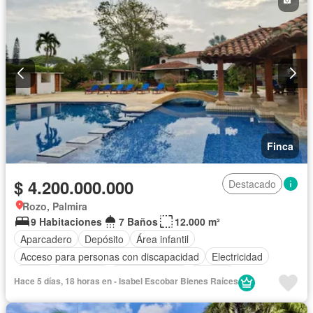
Seguridad privada
Cuarto de servicio
Piscina
Agua
Patio
Finca
$ 4.200.000.000
Destacado
Rozo, Palmira
9 Habitaciones
7 Baños
12.000 m²
Aparcadero
Depósito
Área infantil
Acceso para personas con discapacidad
Electricidad
Jardín
Barbecue
Cocina integral
Internet
Hace 5 días, 18 horas en - Isabel Escobar Bienes Raíces
Gas natural
Vista panorámica
Cuarto de servicio
Piscina
Agua
Patio