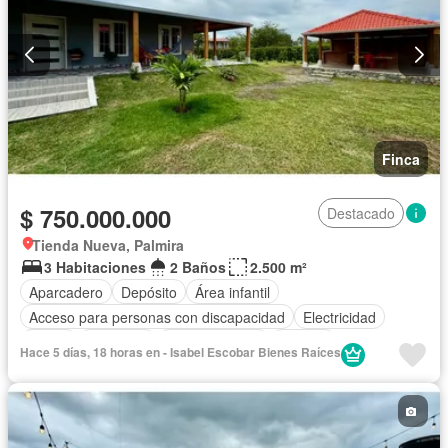
Finca
$ 750.000.000
Destacado
Tienda Nueva, Palmira
3 Habitaciones
2 Baños
2.500 m²
Aparcadero
Depósito
Área infantil
Acceso para personas con discapacidad
Electricidad
Jardín
Barbecue
Cocina integral
Internet
Hace 5 días, 18 horas en - Isabel Escobar Bienes Raíces
Vista panorámica
Agua
Patio