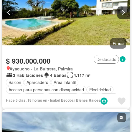
Finca
$ 930.000.000
Destacado
Ayacucho - La Buitrera, Palmira
3 Habitaciones
4 Baños
4.117 m²
Balcón
Aparcadero
Área infantil
Acceso para personas con discapacidad
Electricidad
Jardín
Barbecue
Cocina integral
Internet
Jacuzzi
Hace 5 días, 18 horas en - Isabel Escobar Bienes Raíces
Vista panorámica
Sauna
Cuarto de servicio
Piscina
Agua
Patio