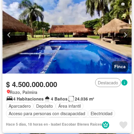
Finca
$ 4.500.000.000
Destacado
Rozo, Palmira
4 Habitaciones
4 Baños
24.036 m²
Aparcadero
Depósito
Área infantil
Acceso para personas con discapacidad
Electricidad
Jardín
Barbecue
Cocina integral
Internet
Hace 5 días, 18 horas en - Isabel Escobar Bienes Raíces
Gas natural
Cuarto de servicio
Piscina
Agua
Patio