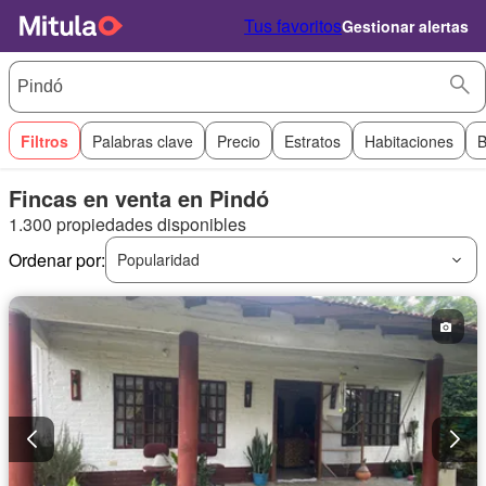
Tus favoritos
Gestionar alertas
Filtros
Palabras clave
Precio
Estratos
Habitaciones
B
Fincas en venta en Pindó
1.300 propiedades disponibles
Ordenar por:
Popularidad