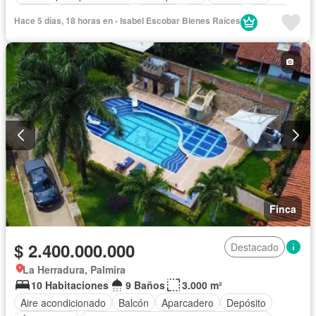
Jardín
Cocina integral
Internet
Gas natural
Piscina
Hace 5 días, 18 horas en - Isabel Escobar Bienes Raíces
Agua
Patio
Finca
$ 2.400.000.000
Destacado
La Herradura, Palmira
10 Habitaciones
9 Baños
3.000 m²
Aire acondicionado
Balcón
Aparcadero
Depósito