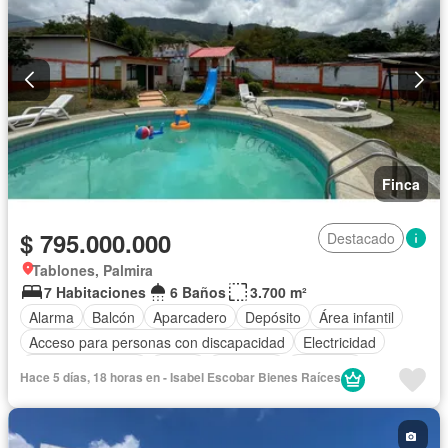
Finca
$ 795.000.000
Destacado
Tablones, Palmira
7 Habitaciones
6 Baños
3.700 m²
Alarma
Balcón
Aparcadero
Depósito
Área infantil
Acceso para personas con discapacidad
Electricidad
Cocina amoblada
Jardín
Barbecue
Gimnasio
Hace 5 días, 18 horas en - Isabel Escobar Bienes Raíces
Internet
Gas natural
Estudio
Vista panorámica
Sauna
Cuarto de servicio
Piscina
Agua
Patio