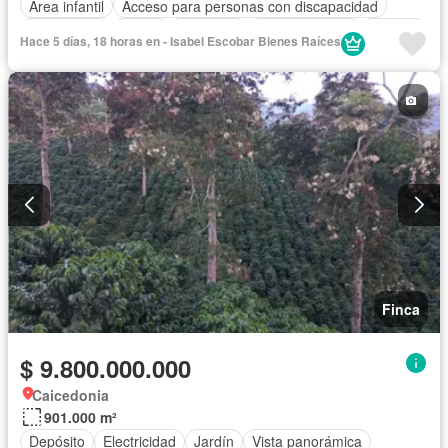
Área infantil
Acceso para personas con discapacidad
Electricidad
Jardín
Barbecue
Cocina integral
Internet
Hace 5 días, 18 horas en - Isabel Escobar Bienes Raíces
Jacuzzi
Gas natural
Cuarto de servicio
Piscina
Agua
Patio
Finca
$ 9.800.000.000
Caicedonia
901.000 m²
Depósito
Electricidad
Jardín
Vista panorámica