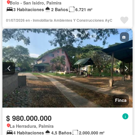
Bolo - San Isidro, Palmira
3 Habitaciones
2 Baños
6.721 m²
01/07/2026 en - Inmobiliaria Ambientes Y Construcciones AyC
Finca
$ 980.000.000
La Herradura, Palmira
4 Habitaciones
4,5 Baños
2.000.000 m²