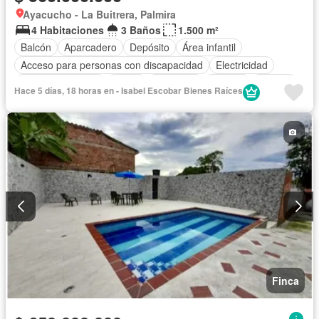
Ayacucho - La Buitrera, Palmira
4 Habitaciones
3 Baños
1.500 m²
Balcón
Aparcadero
Depósito
Área infantil
Acceso para personas con discapacidad
Electricidad
Cocina amoblada
Jardín
Barbecue
Internet
Jacuzzi
Hace 5 días, 18 horas en - Isabel Escobar Bienes Raíces
Gas natural
Vista panorámica
Agua
Patio
Finca