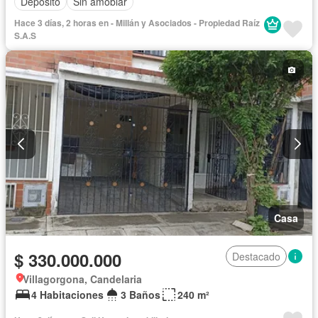
Depósito
Sin amoblar
Hace 3 días, 2 horas en - Millán y Asociados - Propiedad Raíz
S.A.S
Casa
$ 330.000.000
Destacado
Villagorgona, Candelaria
4 Habitaciones
3 Baños
240 m²