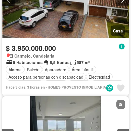
Casa
$ 3.950.000.000
El Carmelo, Candelaria
5 Habitaciones
6,5 Baños
587 m²
Alarma
Balcón
Aparcadero
Área infantil
Acceso para personas con discapacidad
Electricidad
Cocina amoblada
Chimenea
Barbecue
Cocina integral
Hace 3 días, 3 horas en - HOMES PROVENTO INMOBILIARIA
Internet
Jacuzzi
Gas natural
Vista panorámica
Sauna
Seguridad privada
Cuarto de servicio
Agua