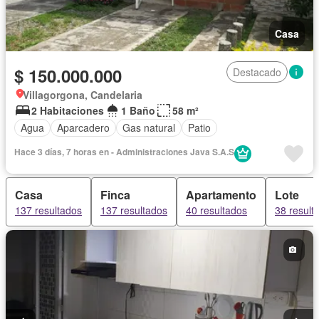
Casa
$ 150.000.000
Destacado
Villagorgona, Candelaria
2 Habitaciones
1 Baño
58 m²
Agua
Aparcadero
Gas natural
Patio
Hace 3 días, 7 horas en - Administraciones Java S.A.S
Casa
Finca
Apartamento
Lote
137 resultados
137 resultados
40 resultados
38 result