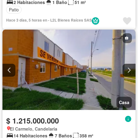
2 Habitaciones
1 Baño
51 m²
Patio
Hace 3 días, 5 horas en - L2L Bienes Raíces SAS
Casa
$ 1.215.000.000
El Carmelo, Candelaria
14 Habitaciones
7 Baños
358 m²