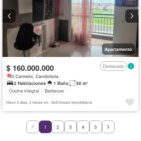
Apartamento
$ 160.000.000
Destacado
El Carmelo, Candelaria
2 Habitaciones
1 Baño
58 m²
Cocina integral
Barbecue
Hace 3 días, 2 horas en - Sell House Inmobiliaria
1
2
3
4
5