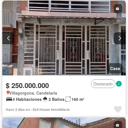
Casa
$ 250.000.000
Destacado
Villagorgona, Candelaria
4 Habitaciones
2 Baños
160 m²
Hace 3 días en - Sell House Inmobiliaria