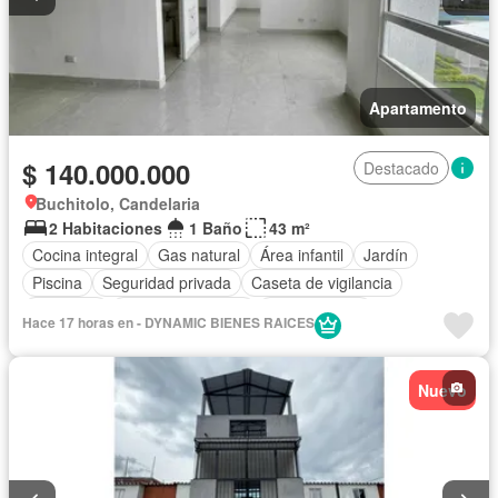
Apartamento
$ 140.000.000
Destacado
Buchitolo, Candelaria
2 Habitaciones
1 Baño
43 m²
Cocina integral
Gas natural
Área infantil
Jardín
Piscina
Seguridad privada
Caseta de vigilancia
Barbecue
Permite mascotas
Permite niños
Hace 17 horas en - DYNAMIC BIENES RAICES
Nuevo