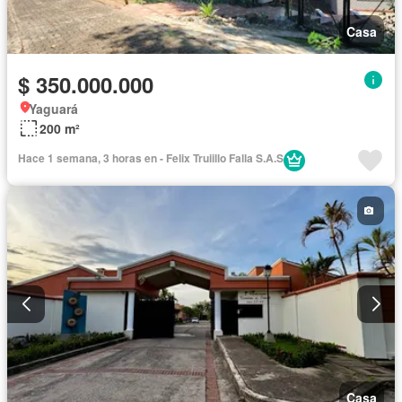
Casa
$ 350.000.000
Yaguará
200 m²
Hace 1 semana, 3 horas en - Felix Truiillo Falla S.A.S
Casa