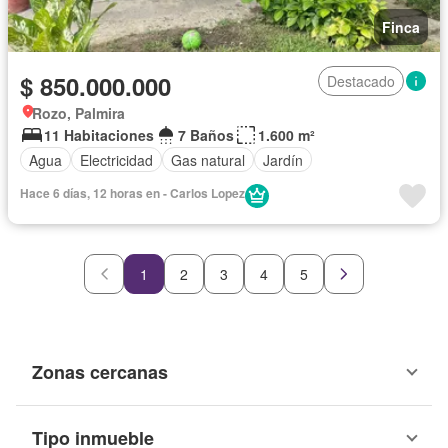
Finca
$ 850.000.000
Destacado
Rozo, Palmira
11 Habitaciones
7 Baños
1.600 m²
Agua
Electricidad
Gas natural
Jardín
Hace 6 días, 12 horas en - Carlos Lopez
1
2
3
4
5
Zonas cercanas
Tipo inmueble