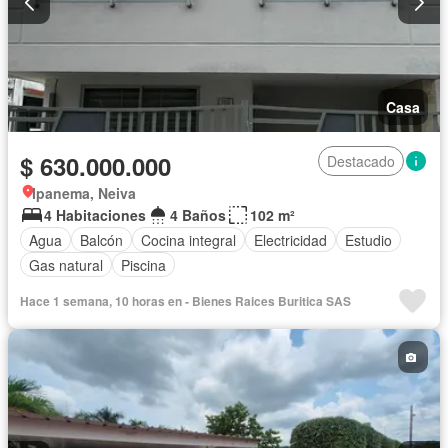
Casa
$ 630.000.000
Destacado
Ipanema, Neiva
4 Habitaciones
4 Baños
102 m²
Agua
Balcón
Cocina integral
Electricidad
Estudio
Gas natural
Piscina
Hace 1 semana, 10 horas en - Bienes Raices Buritica SAS