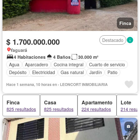
Finca
$ 1.700.000.000
Destacado
Yaguará
4 Habitaciones
4 Baños
30.000 m²
Agua
Aparcadero
Cocina integral
Cuarto de servicio
Depósito
Electricidad
Gas natural
Jardín
Patio
Vista panorámica
Hace 1 semana, 10 horas en - LEONCORT INMOBILIARIA
Finca
Casa
Apartamento
Lote
825 resultados
825 resultados
224 resultados
214 resul