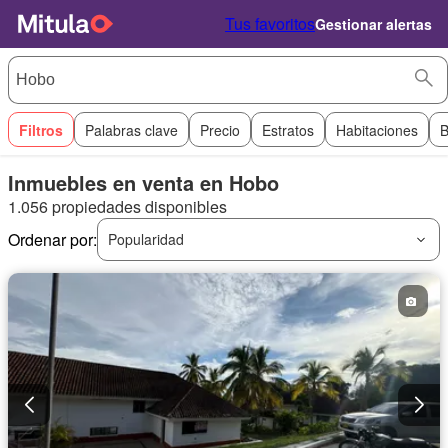
Tus favoritos
Gestionar alertas
Filtros
Palabras clave
Precio
Estratos
Habitaciones
B
Inmuebles en venta en Hobo
1.056 propiedades disponibles
Ordenar por:
Popularidad