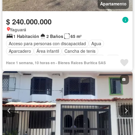
Apartamento
$ 240.000.000
Yaguará
1 Habitación
2 Baños
65 m²
Acceso para personas con discapacidad
Agua
Aparcadero
Área infantil
Cancha de tenis
Cocina integral
Gas natural
Internet
Jardín
Patio
Hace 1 semana, 10 horas en - Bienes Raices Buritica SAS
Piscina