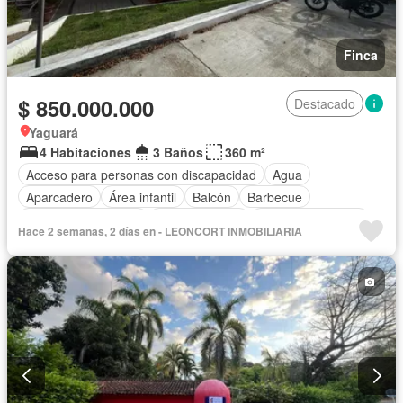
Finca
$ 850.000.000
Destacado
Yaguará
4 Habitaciones
3 Baños
360 m²
Acceso para personas con discapacidad
Agua
Aparcadero
Área infantil
Balcón
Barbecue
Caseta de vigilancia
Cocina integral
Cuarto de servicio
Hace 2 semanas, 2 días en - LEONCORT INMOBILIARIA
Depósito
Electricidad
Gas natural
Jardín
Patio
Piscina
Seguridad privada
Terraza
Vista panorámica