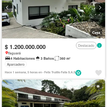
Casa
$ 1.200.000.000
Destacado
Yaguará
4 Habitaciones
3 Baños
360 m²
Aparcadero
Hace 1 semana, 5 horas en - Felix Truiillo Falla S.A.S