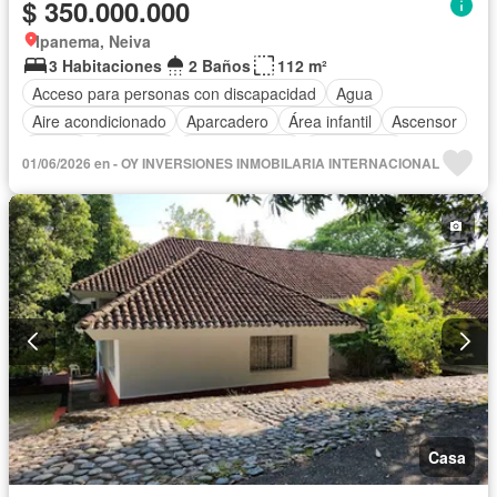
$ 350.000.000
Ipanema, Neiva
3 Habitaciones
2 Baños
112 m²
Acceso para personas con discapacidad
Agua
Aire acondicionado
Aparcadero
Área infantil
Ascensor
Balcón
Barbecue
Cocina integral
Gas natural
01/06/2026 en - OY INVERSIONES INMOBILARIA INTERNACIONAL
Internet
Jardín
Patio
Piscina
Vigilante
Seguridad privada
Casa