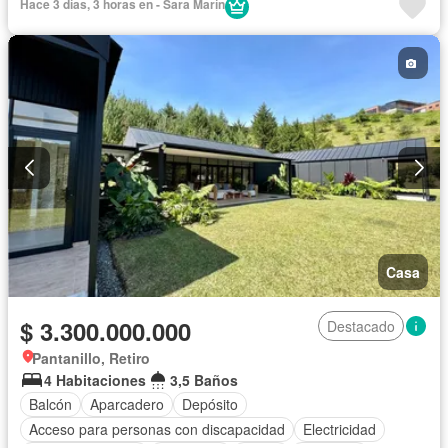
Hace 3 días, 3 horas en - Sara Marín
Internet
Vista panorámica
Seguridad privada
Cuarto de servicio
Agua
Casa
$ 3.300.000.000
Destacado
Pantanillo, Retiro
4 Habitaciones
3,5 Baños
Balcón
Aparcadero
Depósito
Acceso para personas con discapacidad
Electricidad