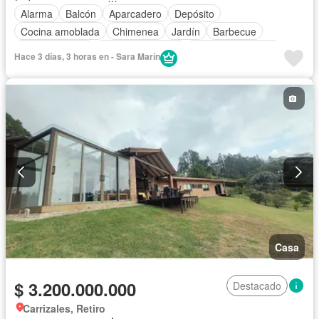
Alarma
Balcón
Aparcadero
Depósito
Cocina amoblada
Chimenea
Jardín
Barbecue
Cocina integral
Vista panorámica
Seguridad privada
Hace 3 días, 3 horas en - Sara Marín
Cuarto de servicio
Casa
$ 3.200.000.000
Destacado
Carrizales, Retiro