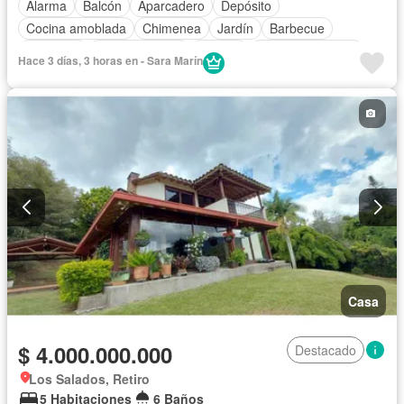
Alarma
Balcón
Aparcadero
Depósito
Cocina amoblada
Chimenea
Jardín
Barbecue
Gimnasio
Cocina integral
Jacuzzi
Vista panorámica
Hace 3 días, 3 horas en - Sara Marín
Seguridad privada
Cuarto de servicio
Casa
$ 4.000.000.000
Destacado
Los Salados, Retiro
5 Habitaciones
6 Baños