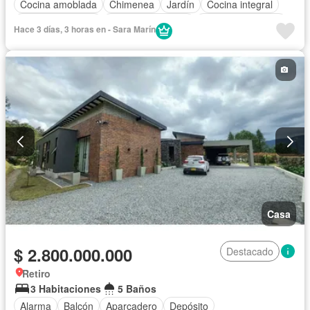
Cocina amoblada
Chimenea
Jardín
Cocina integral
Vista panorámica
Seguridad privada
Cuarto de servicio
Hace 3 días, 3 horas en - Sara Marín
Agua
Casa
$ 2.800.000.000
Destacado
Retiro
3 Habitaciones
5 Baños
Alarma
Balcón
Aparcadero
Depósito