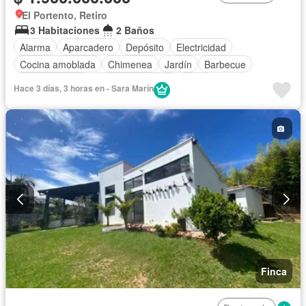
El Portento, Retiro
3 Habitaciones
2 Baños
Alarma
Aparcadero
Depósito
Electricidad
Cocina amoblada
Chimenea
Jardín
Barbecue
Cocina integral
Vista panorámica
Agua
Hace 3 días, 3 horas en - Sara Marín
Finca