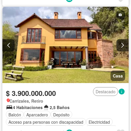
Gimnasio
Cocina integral
Internet
Vista panorámica
Seguridad privada
Agua
Casa
$ 3.900.000.000
Destacado
Carrizales, Retiro
4 Habitaciones
2,5 Baños
Balcón
Aparcadero
Depósito
Acceso para personas con discapacidad
Electricidad
Cocina amoblada
Chimenea
Jardín
Cocina integral