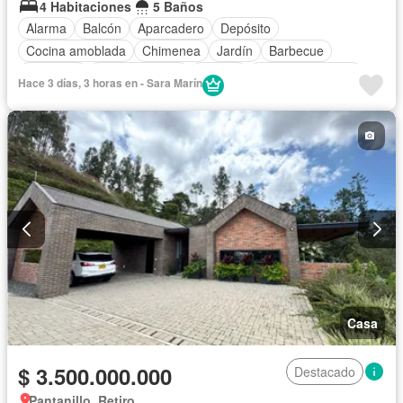
4 Habitaciones
5 Baños
Alarma
Balcón
Aparcadero
Depósito
Cocina amoblada
Chimenea
Jardín
Barbecue
Gimnasio
Cocina integral
Jacuzzi
Vista panorámica
Hace 3 días, 3 horas en - Sara Marín
Seguridad privada
Cuarto de servicio
Casa
$ 3.500.000.000
Destacado
Pantanillo, Retiro