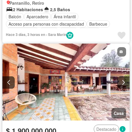
Pantanillo, Retiro
2 Habitaciones
2,5 Baños
Balcón
Aparcadero
Área infantil
Acceso para personas con discapacidad
Barbecue
Cocina integral
Internet
Jacuzzi
Ascensor
Hace 3 días, 3 horas en - Sara Marín
Gas natural
Vista panorámica
Seguridad privada
Piscina
Agua
Casa
$ 1.900.000.000
Destacado