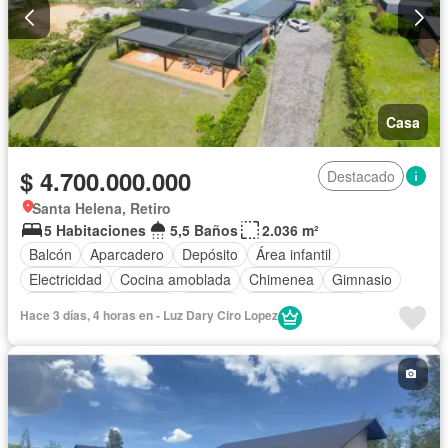
Casa
$ 4.700.000.000
Destacado
Santa Helena, Retiro
5 Habitaciones
5,5 Baños
2.036 m²
Balcón
Aparcadero
Depósito
Área infantil
Electricidad
Cocina amoblada
Chimenea
Gimnasio
Jacuzzi
Gas natural
Estudio
Vista panorámica
Hace 3 días, 4 horas en - Luz Dary Ciro Lopez
Seguridad privada
Cuarto de servicio
Piscina
Agua