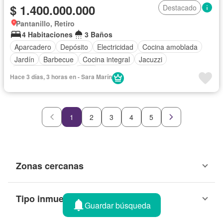
$ 1.400.000.000
Destacado
Pantanillo, Retiro
4 Habitaciones
3 Baños
Aparcadero
Depósito
Electricidad
Cocina amoblada
Jardín
Barbecue
Cocina integral
Jacuzzi
Vista panorámica
Agua
Hace 3 días, 3 horas en - Sara Marín
1
2
3
4
5
Zonas cercanas
Tipo inmueble
Guardar búsqueda