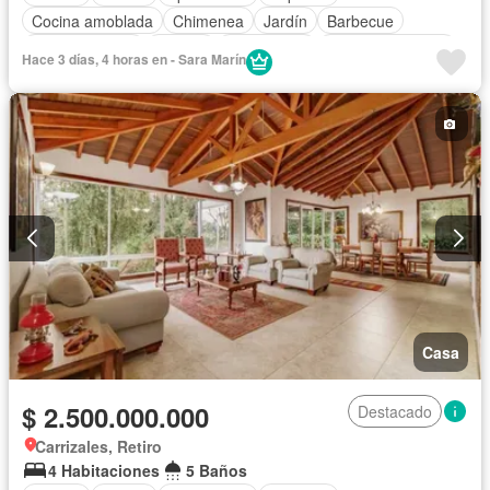
Cocina amoblada
Chimenea
Jardín
Barbecue
Cocina integral
Jacuzzi
Gas natural
Vista panorámica
Hace 3 días, 4 horas en - Sara Marín
Seguridad privada
Cuarto de servicio
Casa
$ 2.500.000.000
Destacado
Carrizales, Retiro
4 Habitaciones
5 Baños