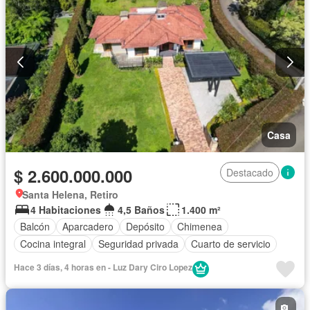
Casa
$ 2.600.000.000
Destacado
Santa Helena, Retiro
4 Habitaciones
4,5 Baños
1.400 m²
Balcón
Aparcadero
Depósito
Chimenea
Cocina integral
Seguridad privada
Cuarto de servicio
Hace 3 días, 4 horas en - Luz Dary Ciro Lopez