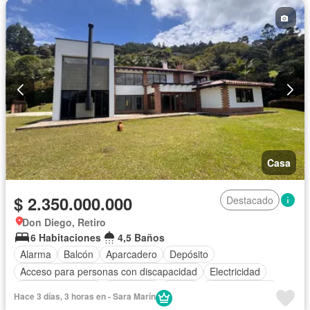
Casa
$ 2.350.000.000
Destacado
Don Diego, Retiro
6 Habitaciones
4,5 Baños
Alarma
Balcón
Aparcadero
Depósito
Acceso para personas con discapacidad
Electricidad
Cocina amoblada
Chimenea
Jardín
Cocina integral
Hace 3 días, 3 horas en - Sara Marín
Internet
Vista panorámica
Agua