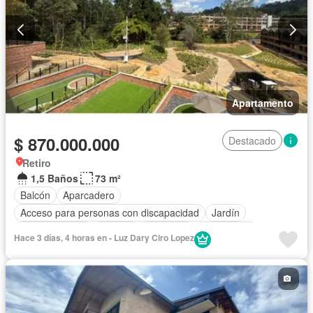
Apartamento
$ 870.000.000
Destacado
Retiro
1,5 Baños
73 m²
Balcón
Aparcadero
Acceso para personas con discapacidad
Jardín
Cocina integral
Internet
Ascensor
Gas natural
Hace 3 días, 4 horas en - Luz Dary Ciro Lopez
Vista panorámica
Seguridad privada
Agua