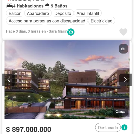
4 Habitaciones
5 Baños
Balcón
Aparcadero
Depósito
Área infantil
Acceso para personas con discapacidad
Electricidad
Cocina amoblada
Chimenea
Jardín
Barbecue
Hace 3 días, 3 horas en - Sara Marín
Gimnasio
Cocina integral
Internet
Jacuzzi
Gas natural
Vista panorámica
Sauna
Seguridad privada
Cuarto de servicio
Cancha de tenis
Agua
Casa
$ 897.000.000
Destacado