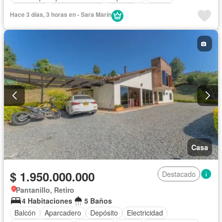
Barbecue
Cocina integral
Jacuzzi
Ascensor
Hace 3 días, 3 horas en - Sara Marín
Gas natural
Sauna
Seguridad privada
Piscina
Agua
Casa
$ 1.950.000.000
Destacado
Pantanillo, Retiro
4 Habitaciones
5 Baños
Balcón
Aparcadero
Depósito
Electricidad