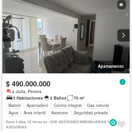
Apartamento
$ 490.000.000
La Julia, Pereira
3 Habitaciones
2 Baños
70 m²
Balcón
Aparcadero
Cocina integral
Gas natural
Agua
Área infantil
Ascensor
Seguridad privada
Piscina
Hace 2 días, 22 horas en - SOE GESTIONES INMOBILIARIAS Y
ASESORIAS