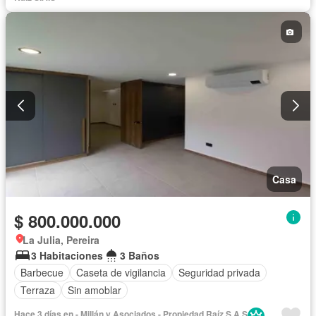
Casa
$ 800.000.000
La Julia, Pereira
3 Habitaciones
3 Baños
Barbecue
Caseta de vigilancia
Seguridad privada
Terraza
Sin amoblar
Hace 3 días en - Millán y Asociados - Propiedad Raíz S.A.S