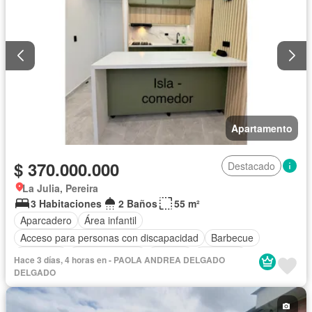
Apartamento
$ 370.000.000
Destacado
La Julia, Pereira
3 Habitaciones
2 Baños
55 m²
Aparcadero
Área infantil
Acceso para personas con discapacidad
Barbecue
Gimnasio
Cocina integral
Internet
Ascensor
Hace 3 días, 4 horas en - PAOLA ANDREA DELGADO
Gas natural
Vista panorámica
Seguridad privada
DELGADO
Piscina
Agua