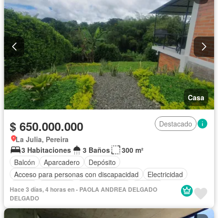
Casa
$ 650.000.000
Destacado
La Julia, Pereira
3 Habitaciones
3 Baños
300 m²
Balcón
Aparcadero
Depósito
Acceso para personas con discapacidad
Electricidad
Jardín
Barbecue
Cocina integral
Internet
Hace 3 días, 4 horas en - PAOLA ANDREA DELGADO
Gas natural
Vista panorámica
Seguridad privada
Agua
DELGADO
Patio