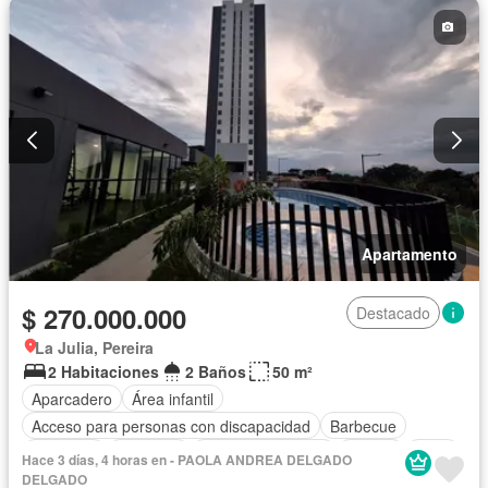
Apartamento
$ 270.000.000
Destacado
La Julia, Pereira
2 Habitaciones
2 Baños
50 m²
Aparcadero
Área infantil
Acceso para personas con discapacidad
Barbecue
Gimnasio
Ascensor
Seguridad privada
Piscina
Agua
Hace 3 días, 4 horas en - PAOLA ANDREA DELGADO
DELGADO