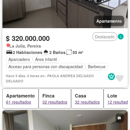
Apartamento
$ 320.000.000
Destacado
La Julia, Pereira
2 Habitaciones
2 Baños
55 m²
Aparcadero
Área infantil
Acceso para personas con discapacidad
Barbecue
Gimnasio
Cocina integral
Internet
Ascensor
Hace 3 días, 4 horas en - PAOLA ANDREA DELGADO
Gas natural
Vista panorámica
Seguridad privada
DELGADO
Piscina
Agua
Apartamento
Finca
Casa
Lote
61 resultados
32 resultados
32 resultados
12 resultad