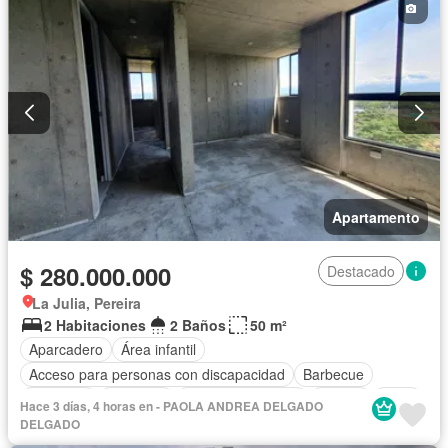
Apartamento
$ 280.000.000
Destacado
La Julia, Pereira
2 Habitaciones
2 Baños
50 m²
Aparcadero
Área infantil
Acceso para personas con discapacidad
Barbecue
Gimnasio
Ascensor
Seguridad privada
Piscina
Agua
Hace 3 días, 4 horas en - PAOLA ANDREA DELGADO
DELGADO