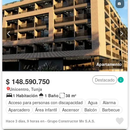
Apartamento
$ 148.590.750
Destacado
Unicentro, Tunja
1 Habitación
1 Baño
38 m²
Acceso para personas con discapacidad
Agua
Alarma
Aparcadero
Área infantil
Ascensor
Balcón
Barbecue
Chimenea
Cocina integral
Gas natural
Gimnasio
Hace 3 días, 9 horas en - Grupo Constructor Mv S.A.S.
Internet
Jardín
Seguridad privada
Tanque de agua