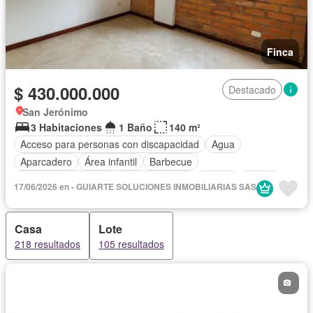
Finca
$ 430.000.000
Destacado
San Jerónimo
3 Habitaciones
1 Baño
140 m²
Acceso para personas con discapacidad
Agua
Aparcadero
Área infantil
Barbecue
Caseta de vigilancia
Cocina integral
Jacuzzi
Jardín
17/06/2026 en - GUIARTE SOLUCIONES INMOBILIARIAS SAS
Piscina
Sauna
Casa
Lote
218 resultados
105 resultados