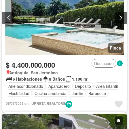
Finca
$ 4.400.000.000
Destacado
Antioquia, San Jerónimo
6 Habitaciones
8 Baños
1.100 m²
Aire acondicionado
Aparcadero
Depósito
Área infantil
Electricidad
Cocina amoblada
Jardín
Barbecue
Cocina integral
Jacuzzi
Gas natural
Piscina
Agua
06/07/2026 en - URRETA REALTORS