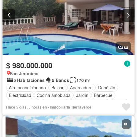
Casa
$ 980.000.000
San Jerónimo
5 Habitaciones
5 Baños
170 m²
Aire acondicionado
Balcón
Aparcadero
Depósito
Electricidad
Cocina amoblada
Jardín
Barbecue
Cocina integral
Gas natural
Seguridad privada
Piscina
Hace 5 días, 5 horas en - Inmobiliaria TierraVerde
Agua