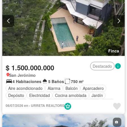
Finca
$ 1.500.000.000
Destacado
San Jerónimo
4 Habitaciones
5 Baños
750 m²
Aire acondicionado
Alarma
Balcón
Aparcadero
Depósito
Electricidad
Cocina amoblada
Jardín
Barbecue
Jacuzzi
Vista panorámica
Piscina
Agua
06/07/2026 en - URRETA REALTORS