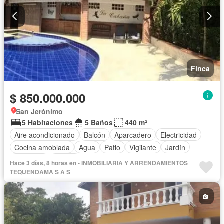
Finca
$ 850.000.000
San Jerónimo
5 Habitaciones
5 Baños
440 m²
Aire acondicionado
Balcón
Aparcadero
Electricidad
Cocina amoblada
Agua
Patio
Vigilante
Jardín
Barbecue
Piscina
Hace 3 días, 8 horas en - INMOBILIARIA Y ARRENDAMIENTOS
TEQUENDAMA S A S