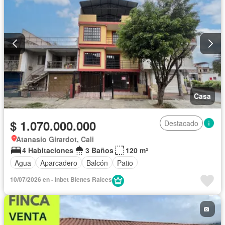
Casa
$ 1.070.000.000
Destacado
Atanasio Girardot, Cali
4 Habitaciones
3 Baños
120 m²
Agua
Aparcadero
Balcón
Patio
10/07/2026 en - Inbet Bienes Raices