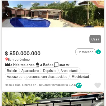
Casa
$ 850.000.000
Destacado
San Jerónimo
5 Habitaciones
3 Baños
450 m²
Balcón
Aparcadero
Depósito
Área infantil
Acceso para personas con discapacidad
Electricidad
Gimnasio
Cocina integral
Vista panorámica
Hace 3 días, 5 horas en - Tu Gestor Inmobiliaria S.A.S
Seguridad privada
Cuarto de servicio
Piscina
Agua