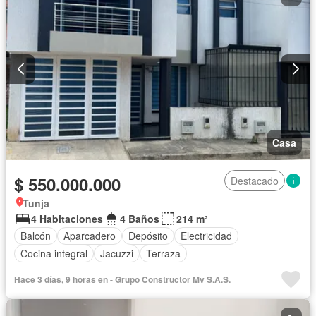
Casa
$ 550.000.000
Destacado
Tunja
4 Habitaciones
4 Baños
214 m²
Balcón
Aparcadero
Depósito
Electricidad
Cocina integral
Jacuzzi
Terraza
Hace 3 días, 9 horas en - Grupo Constructor Mv S.A.S.