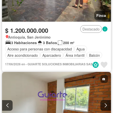
Finca
$ 1.200.000.000
Destacado
Antioquia, San Jerónimo
3 Habitaciones
3 Baños
200 m²
Acceso para personas con discapacidad
Agua
Aire acondicionado
Aparcadero
Área infantil
Balcón
Barbecue
Cocina amoblada
Cocina integral
17/06/2026 en - GUIARTE SOLUCIONES INMOBILIARIAS SAS
Electricidad
Gas natural
Jardín
Patio
Piscina
Vigilante
Seguridad privada