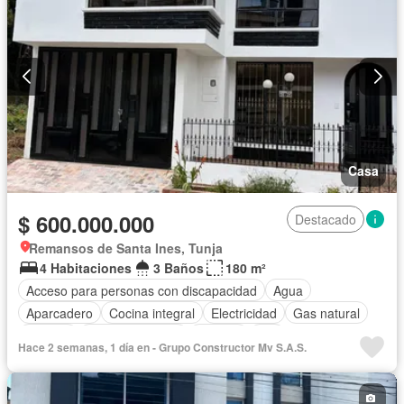
Casa
$ 600.000.000
Destacado
Remansos de Santa Ines, Tunja
4 Habitaciones
3 Baños
180 m²
Acceso para personas con discapacidad
Agua
Aparcadero
Cocina integral
Electricidad
Gas natural
Internet
Tanque de agua
Terraza
Wifi
Hace 2 semanas, 1 día en - Grupo Constructor Mv S.A.S.