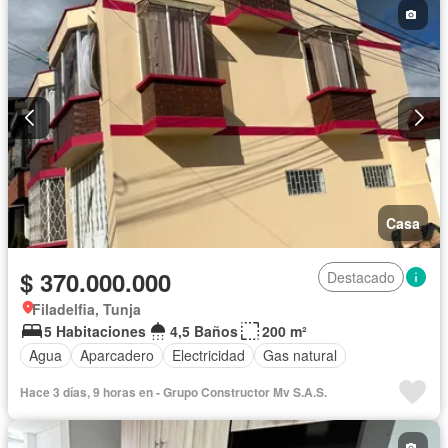
Casa
$ 370.000.000
Destacado
Filadelfia, Tunja
5 Habitaciones
4,5 Baños
200 m²
Agua
Aparcadero
Electricidad
Gas natural
Hace 3 días, 9 horas en - Grupo Constructor Mv S.A.S.