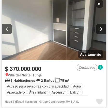
Apartamento
$ 370.000.000
Destacado
Villa del Norte, Tunja
3 Habitaciones
2 Baños
75 m²
Acceso para personas con discapacidad
Agua
Aparcadero
Área infantil
Ascensor
Balcón
Cocina integral
Gas natural
Gimnasio
Internet
Hace 3 días, 9 horas en - Grupo Constructor Mv S.A.S.
Jacuzzi
Jardín
Piscina
Sauna
Seguridad privada