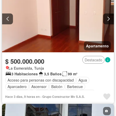
Apartamento
$ 500.000.000
Destacado
La Esmeralda, Tunja
3 Habitaciones
3,5 Baños
99 m²
Acceso para personas con discapacidad
Agua
Aparcadero
Ascensor
Balcón
Barbecue
Cocina integral
Gas natural
Gimnasio
Internet
Hace 3 días, 9 horas en - Grupo Constructor Mv S.A.S.
Jacuzzi
Sauna
Seguridad privada
Tanque de agua
Terraza
Wifi