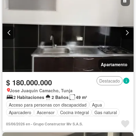
Apartamento
$ 180.000.000
Destacado
Jose Juaquin Camacho, Tunja
2 Habitaciones
2 Baños
49 m²
Acceso para personas con discapacidad
Agua
Aparcadero
Ascensor
Cocina integral
Gas natural
Internet
Jardín
Tanque de agua
Vista panorámica
05/06/2026 en - Grupo Constructor Mv S.A.S.