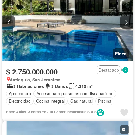
Finca
$ 2.750.000.000
Destacado
Antioquia, San Jerónimo
3 Habitaciones
3 Baños
4.310 m²
Aparcadero
Acceso para personas con discapacidad
Electricidad
Cocina integral
Gas natural
Piscina
Agua
Hace 3 días, 3 horas en - Tu Gestor Inmobiliaria S.A.S