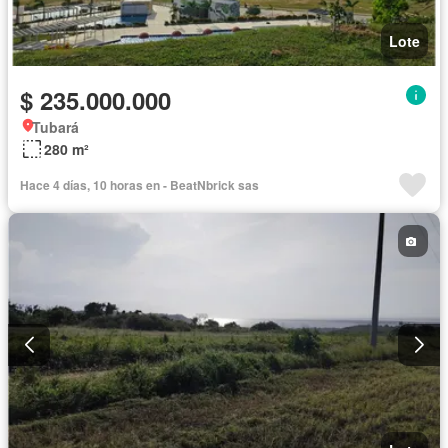
Lote
$ 235.000.000
Tubará
280 m²
Hace 4 días, 10 horas en - BeatNbrick sas