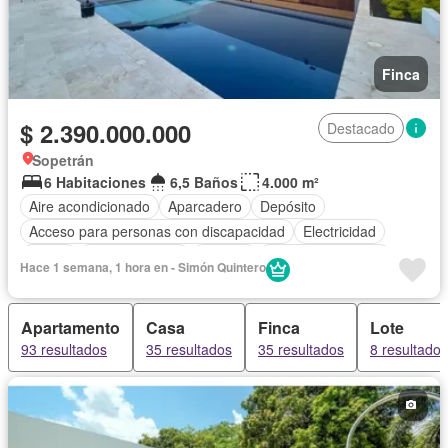
Finca
$ 2.390.000.000
Destacado
Sopetrán
6 Habitaciones
6,5 Baños
4.000 m²
Aire acondicionado
Aparcadero
Depósito
Acceso para personas con discapacidad
Electricidad
Jardín
Cocina integral
Internet
Seguridad privada
Hace 1 semana, 1 hora en - Simón Quintero
Cuarto de servicio
Piscina
Agua
Apartamento
Casa
Finca
Lote
93 resultados
35 resultados
35 resultados
8 resultados