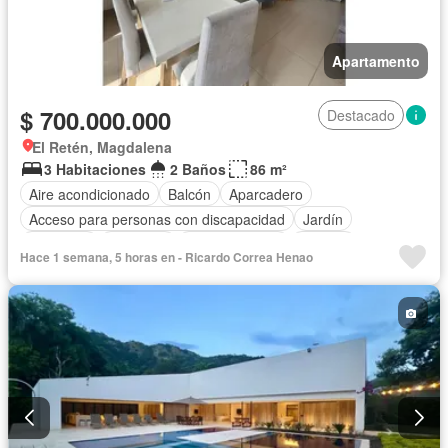
Apartamento
$ 700.000.000
Destacado
El Retén, Magdalena
3 Habitaciones
2 Baños
86 m²
Aire acondicionado
Balcón
Aparcadero
Acceso para personas con discapacidad
Jardín
Barbecue
Gimnasio
Cocina integral
Internet
Hace 1 semana, 5 horas en - Ricardo Correa Henao
Ascensor
Gas natural
Vista panorámica
Seguridad privada
Piscina
Agua