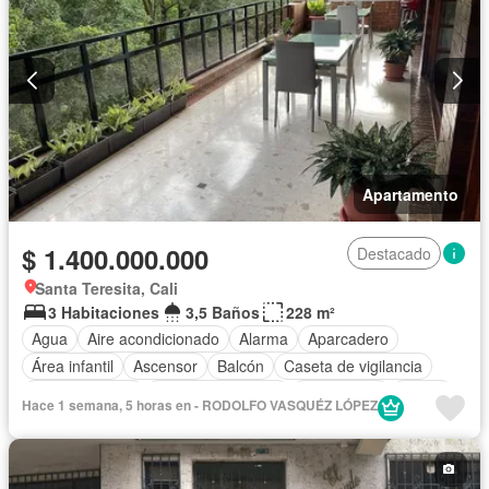
Apartamento
$ 1.400.000.000
Destacado
Santa Teresita, Cali
3 Habitaciones
3,5 Baños
228 m²
Agua
Aire acondicionado
Alarma
Aparcadero
Área infantil
Ascensor
Balcón
Caseta de vigilancia
Cocina integral
Cuarto de servicio
Gas natural
Jardín
Hace 1 semana, 5 horas en - RODOLFO VASQUÉZ LÓPEZ
Piscina
Seguridad privada
Tanque de agua
Vista panorámica