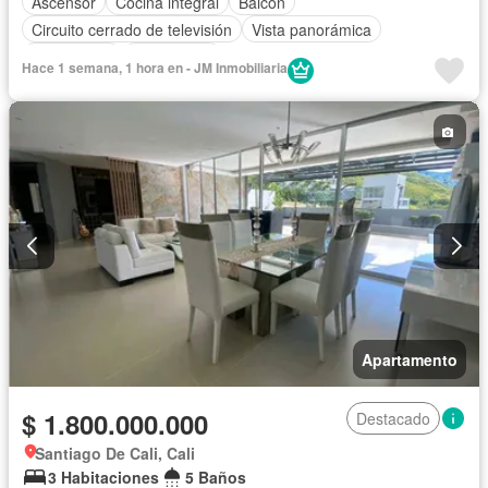
Ascensor
Cocina integral
Balcón
Circuito cerrado de televisión
Vista panorámica
Calefacción
Gas natural
Hace 1 semana, 1 hora en - JM Inmobiliaria
Apartamento
$ 1.800.000.000
Destacado
Santiago De Cali, Cali
3 Habitaciones
5 Baños