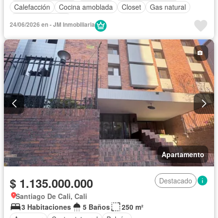
Calefacción
Cocina amoblada
Closet
Gas natural
Vista panorámica
24/06/2026 en - JM Inmobiliaria
Apartamento
$ 1.135.000.000
Destacado
Santiago De Cali, Cali
3 Habitaciones
5 Baños
250 m²