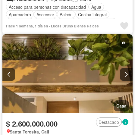
Acceso para personas con discapacidad
Agua
Aparcadero
Ascensor
Balcón
Cocina integral
Gas natural
Gimnasio
Piscina
Seguridad privada
Hace 1 semana, 1 día en - Lucas Bruno Bienes Raices
Casa
$ 2.600.000.000
Destacado
Santa Teresita, Cali