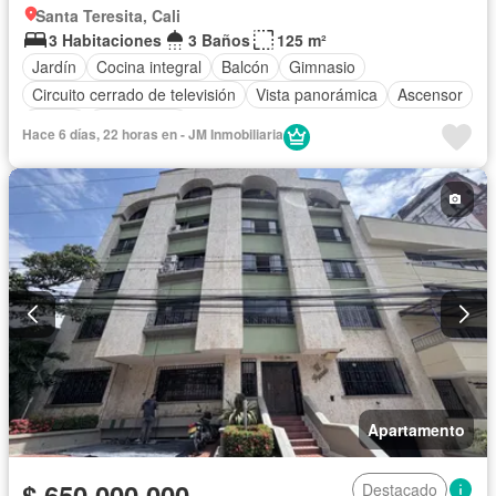
Santa Teresita, Cali
3 Habitaciones
3 Baños
125 m²
Jardín
Cocina integral
Balcón
Gimnasio
Circuito cerrado de televisión
Vista panorámica
Ascensor
Sauna
Gas natural
Hace 6 días, 22 horas en - JM Inmobiliaria
Apartamento
$ 650.000.000
Destacado