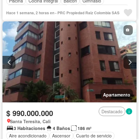
Piscina
Cocina integral
Balcón
Gimnasio
Circuito cerrado de televisión
Alarma
Cuarto de servicio
Hace 1 semana, 2 horas en - PRC Propiedad Raíz Colombia SAS
Vista panorámica
Calefacción
Barbecue
Closet
Sauna
Gas natural
Apartamento
$ 990.000.000
Destacado
Santa Teresita, Cali
3 Habitaciones
4 Baños
186 m²
Aire acondicionado
Ascensor
Cuarto de servicio