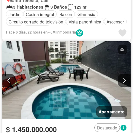
Santa Teresita, Cali
3 Habitaciones
3 Baños
125 m²
Jardín
Cocina integral
Balcón
Gimnasio
Circuito cerrado de televisión
Vista panorámica
Ascensor
Sauna
Gas natural
Hace 6 días, 22 horas en - JM Inmobiliaria
Apartamento
$ 1.450.000.000
Destacado