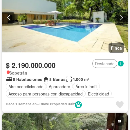
Finca
$ 2.190.000.000
Destacado
Sopetrán
6 Habitaciones
8 Baños
4.000 m²
Aire acondicionado
Aparcadero
Área infantil
Acceso para personas con discapacidad
Electricidad
Cocina amoblada
Jardín
Barbecue
Cocina integral
Hace 1 semana en - Clave Propiedad Raíz
Seguridad privada
Cuarto de servicio
Piscina
Agua