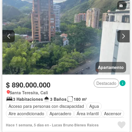
Apartamento
$ 890.000.000
Destacado
Santa Teresita, Cali
3 Habitaciones
3 Baños
180 m²
Acceso para personas con discapacidad
Agua
Aire acondicionado
Aparcadero
Área infantil
Ascensor
Balcón
Barbecue
Cocina integral
Gas natural
Piscina
Hace 1 semana, 5 días en - Lucas Bruno Bienes Raices
Seguridad privada
Vista panorámica