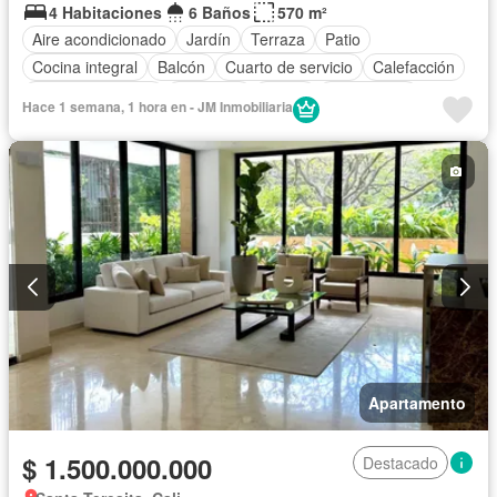
4 Habitaciones
6 Baños
570 m²
Aire acondicionado
Jardín
Terraza
Patio
Cocina integral
Balcón
Cuarto de servicio
Calefacción
Cocina amoblada
Barbecue
Closet
Gas natural
Hace 1 semana, 1 hora en - JM Inmobiliaria
Apartamento
$ 1.500.000.000
Destacado