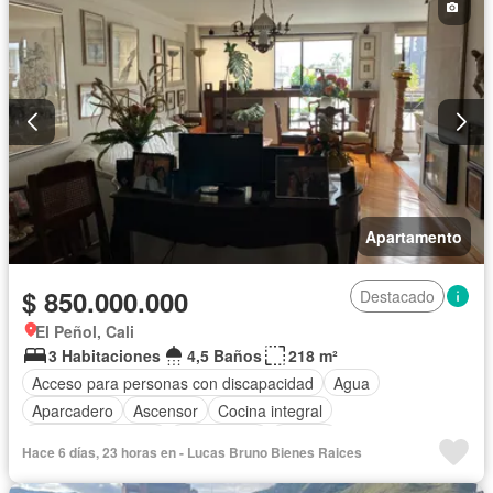
Apartamento
$ 850.000.000
Destacado
El Peñol, Cali
3 Habitaciones
4,5 Baños
218 m²
Acceso para personas con discapacidad
Agua
Aparcadero
Ascensor
Cocina integral
Cuarto de servicio
Gas natural
Piscina
Hace 6 días, 23 horas en - Lucas Bruno Bienes Raices
Seguridad privada
Vista panorámica