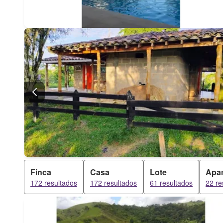
Finca
Casa
Lote
Apa
172 resultados
172 resultados
61 resultados
22 re