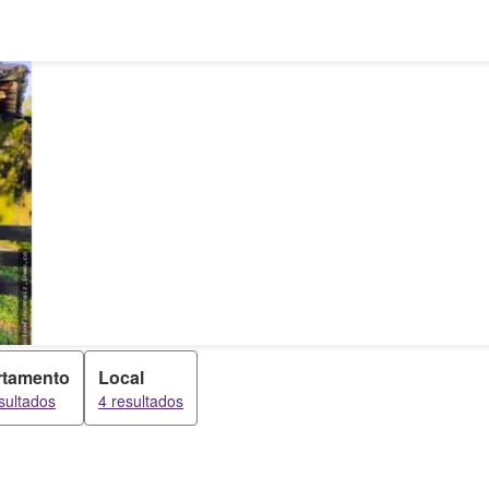
rtamento
Local
sultados
4 resultados