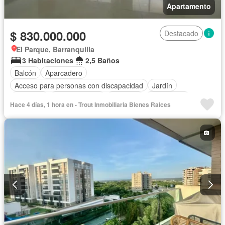
Apartamento
$ 830.000.000
Destacado
El Parque, Barranquilla
3 Habitaciones
2,5 Baños
Balcón
Aparcadero
Acceso para personas con discapacidad
Jardín
Gimnasio
Cocina integral
Ascensor
Gas natural
Hace 4 días, 1 hora en - Trout Inmobiliaria Bienes Raices
Vista panorámica
Seguridad privada
Cuarto de servicio
Piscina