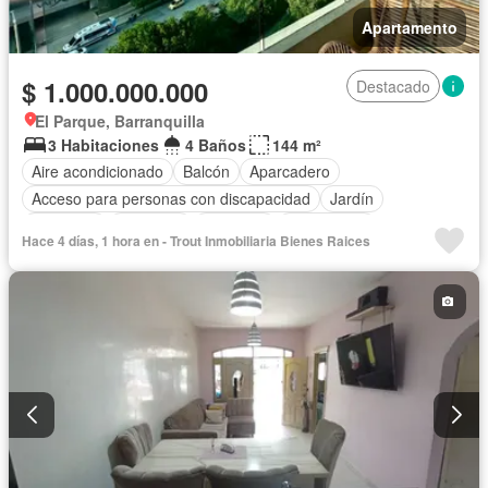
Apartamento
$ 1.000.000.000
Destacado
El Parque, Barranquilla
3 Habitaciones
4 Baños
144 m²
Aire acondicionado
Balcón
Aparcadero
Acceso para personas con discapacidad
Jardín
Barbecue
Gimnasio
Ascensor
Gas natural
Hace 4 días, 1 hora en - Trout Inmobiliaria Bienes Raices
Vista panorámica
Seguridad privada
Cuarto de servicio
Piscina