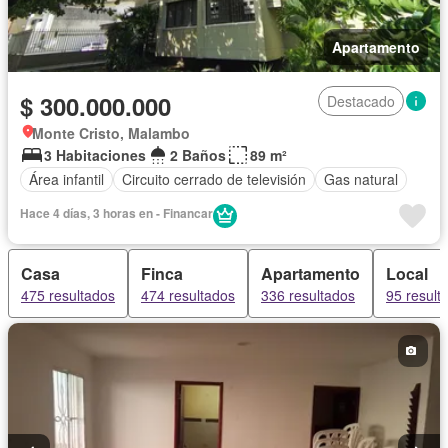
Apartamento
$ 300.000.000
Destacado
Monte Cristo, Malambo
3 Habitaciones
2 Baños
89 m²
Área infantil
Circuito cerrado de televisión
Gas natural
Hace 4 días, 3 horas en - Financar
Casa
Finca
Apartamento
Local
475 resultados
474 resultados
336 resultados
95 result