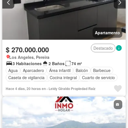
Apartamento
$ 270.000.000
Destacado
Los Angeles, Pereira
3 Habitaciones
2 Baños
74 m²
Agua
Aparcadero
Área infantil
Balcón
Barbecue
Caseta de vigilancia
Cocina integral
Cuarto de servicio
Gas natural
Internet
Piscina
Vigilante
Hace 4 días, 20 horas en - Leidy Giraldo Propiedad Raíz
Seguridad privada
Terraza
Vista panorámica
Wifi