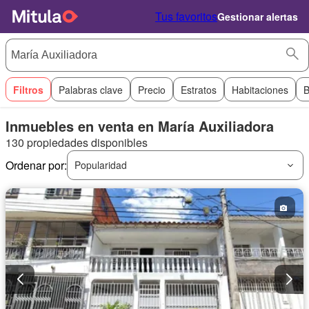
Tus favoritos
Gestionar alertas
Filtros
Palabras clave
Precio
Estratos
Habitaciones
B
Inmuebles en venta en María Auxiliadora
130 propiedades disponibles
Ordenar por:
Popularidad