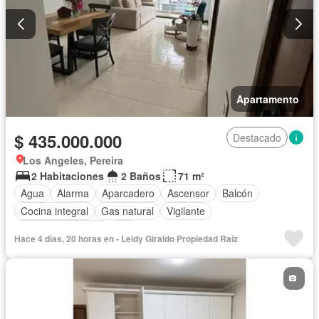
Apartamento
$ 435.000.000
Destacado
Los Angeles, Pereira
2 Habitaciones
2 Baños
71 m²
Agua
Alarma
Aparcadero
Ascensor
Balcón
Cocina integral
Gas natural
Vigilante
Seguridad privada
Wifi
Hace 4 días, 20 horas en - Leidy Giraldo Propiedad Raíz