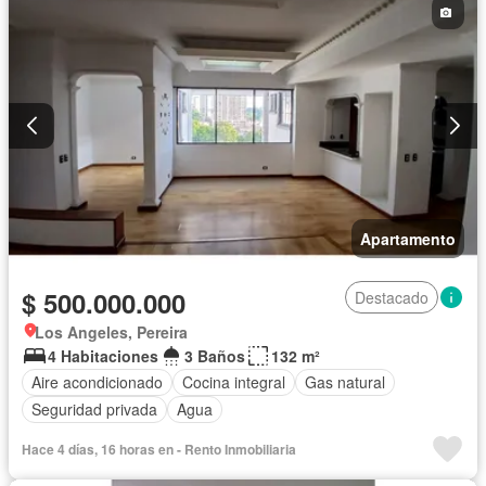
Barbecue
Caseta de vigilancia
Gimnasio
Ascensor
Sauna
Seguridad privada
Cancha de tenis
Wifi
Permite mascotas
Solo familias
Permite niños
Apartamento
$ 500.000.000
Destacado
Los Angeles, Pereira
4 Habitaciones
3 Baños
132 m²
Aire acondicionado
Cocina integral
Gas natural
Seguridad privada
Agua
Hace 4 días, 16 horas en - Rento Inmobiliaria