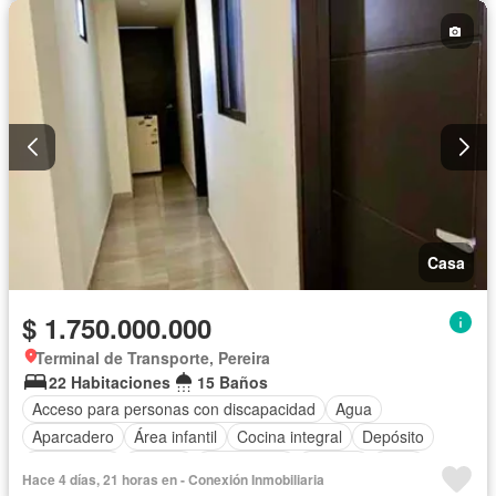
Casa
$ 1.750.000.000
Terminal de Transporte, Pereira
22 Habitaciones
15 Baños
Acceso para personas con discapacidad
Agua
Aparcadero
Área infantil
Cocina integral
Depósito
Electricidad
Estudio
Gas natural
Internet
Patio
Hace 4 días, 21 horas en - Conexión Inmobiliaria
Vigilante
Seguridad privada
Tanque de agua
Terraza