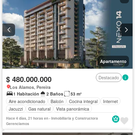
Apartamento
$ 480.000.000
Destacado
Los Alamos, Pereira
1 Habitación
2 Baños
53 m²
Aire acondicionado
Balcón
Cocina integral
Internet
Jacuzzi
Gas natural
Vista panorámica
Cuarto de servicio
Agua
Terraza
Tanque de agua
Hace 4 días, 21 horas en - Inmobiliaria y Constructora
Patio
Área infantil
Vigilante
Gerenciamos
Acceso para personas con discapacidad
Jardín