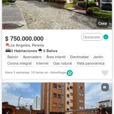
Casa
$ 750.000.000
Destacado
Los Angeles, Pereira
5 Habitaciones
5 Baños
Balcón
Aparcadero
Área infantil
Electricidad
Jardín
Cocina integral
Internet
Gas natural
Vista panorámica
Seguridad privada
Cuarto de servicio
Agua
Patio
Hace 3 semanas, 16 horas en - InmoHogar