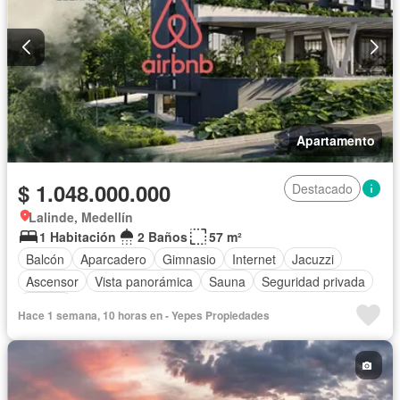
Apartamento
$ 1.048.000.000
Destacado
Lalinde, Medellín
1 Habitación
2 Baños
57 m²
Balcón
Aparcadero
Gimnasio
Internet
Jacuzzi
Ascensor
Vista panorámica
Sauna
Seguridad privada
Piscina
Hace 1 semana, 10 horas en - Yepes Propiedades