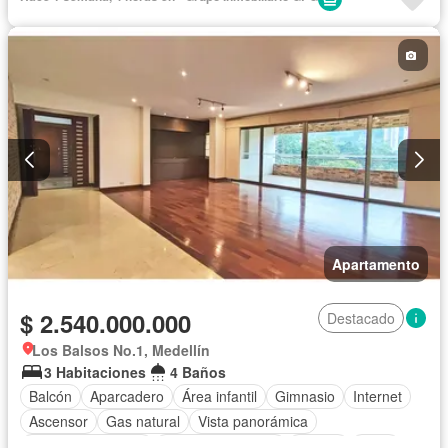
Piscina
Agua
Apartamento
$ 2.540.000.000
Destacado
Los Balsos No.1, Medellín
3 Habitaciones
4 Baños
Balcón
Aparcadero
Área infantil
Gimnasio
Internet
Ascensor
Gas natural
Vista panorámica
Seguridad privada
Cuarto de servicio
Piscina
Agua