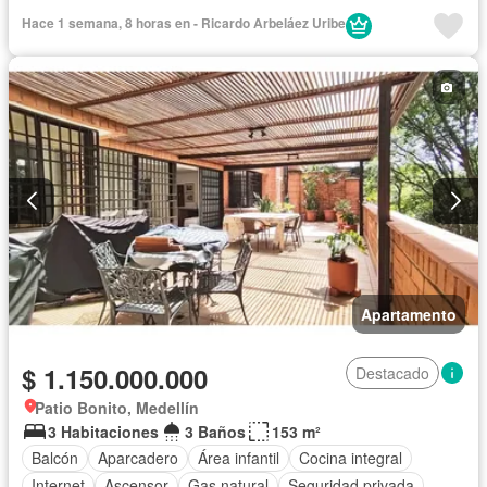
Gas natural
Vista panorámica
Seguridad privada
Hace 1 semana, 8 horas en - Ricardo Arbeláez Uribe
Piscina
Agua
Apartamento
$ 1.150.000.000
Destacado
Patio Bonito, Medellín
3 Habitaciones
3 Baños
153 m²
Balcón
Aparcadero
Área infantil
Cocina integral
Internet
Ascensor
Gas natural
Seguridad privada