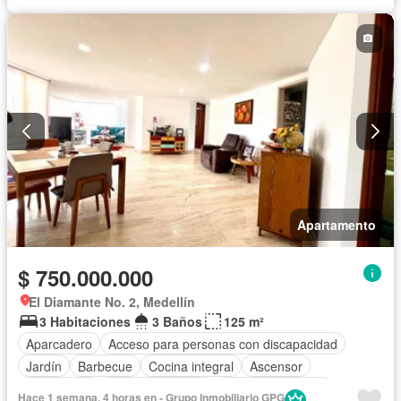
Apartamento
$ 750.000.000
El Diamante No. 2, Medellín
3 Habitaciones
3 Baños
125 m²
Aparcadero
Acceso para personas con discapacidad
Jardín
Barbecue
Cocina integral
Ascensor
Gas natural
Vista panorámica
Cuarto de servicio
Hace 1 semana, 4 horas en - Grupo Inmobiliario GPG