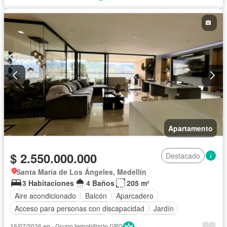
Apartamento
$ 2.550.000.000
Destacado
Santa María de Los Ángeles, Medellín
3 Habitaciones
4 Baños
205 m²
Aire acondicionado
Balcón
Aparcadero
Acceso para personas con discapacidad
Jardín
Gimnasio
Cocina integral
Jacuzzi
Ascensor
16/07/2026 en - Grupo Inmobiliario GPG