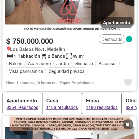
Apartamento
$ 750.000.000
Destacado
Los Balsos No.1, Medellín
1 Habitación
2 Baños
49 m²
Balcón
Aparcadero
Jardín
Gimnasio
Ascensor
Vista panorámica
Seguridad privada
Hace 1 semana, 10 horas en - Yepes Propiedades
Apartamento
Casa
Finca
Ofici
6354 resultados
1186 resultados
1186 resultados
829 re