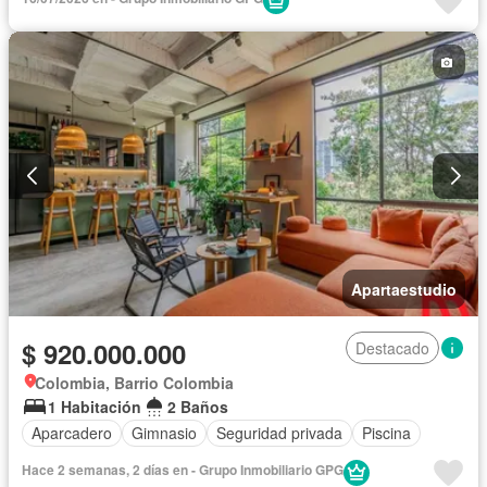
Gas natural
Vista panorámica
Piscina
Agua
Apartaestudio
$ 920.000.000
Destacado
Colombia, Barrio Colombia
1 Habitación
2 Baños
Aparcadero
Gimnasio
Seguridad privada
Piscina
Hace 2 semanas, 2 días en - Grupo Inmobiliario GPG