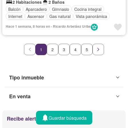
2 Habitaciones
2 Baños
Balcón
Aparcadero
Gimnasio
Cocina integral
Internet
Ascensor
Gas natural
Vista panorámica
Seguridad privada
Piscina
Agua
Hace 1 semana, 8 horas en - Ricardo Arbeláez Uribe
1
2
3
4
5
Tipo inmueble
En venta
Guardar búsqueda
Recibe alertas por email