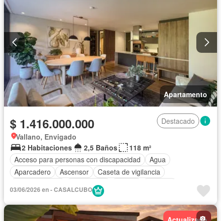
Apartamento
$ 1.416.000.000
Destacado
Vallano, Envigado
2 Habitaciones
2,5 Baños
118 m²
Acceso para personas con discapacidad
Agua
Aparcadero
Ascensor
Caseta de vigilancia
Cocina integral
Gas natural
Piscina
Vigilante
03/06/2026 en - CASALCUBO
Seguridad privada
Vista panorámica
Actualizado