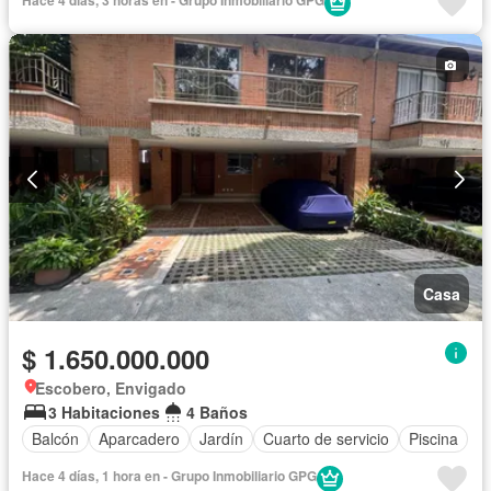
Hace 4 días, 3 horas en - Grupo Inmobiliario GPG
Gas natural
Vista panorámica
Agua
Casa
$ 1.650.000.000
Escobero, Envigado
3 Habitaciones
4 Baños
Balcón
Aparcadero
Jardín
Cuarto de servicio
Piscina
Hace 4 días, 1 hora en - Grupo Inmobiliario GPG