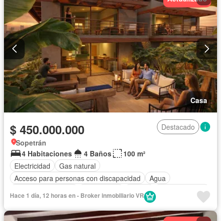
Casa
$ 450.000.000
Destacado
Sopetrán
4 Habitaciones
4 Baños
100 m²
Electricidad
Gas natural
Acceso para personas con discapacidad
Agua
Aire acondicionado
Área infantil
Balcón
Cocina integral
Hace 1 día, 12 horas en - Broker inmobiliario VR
Gimnasio
Internet
Jacuzzi
Jardín
Piscina
Vigilante
Vista panorámica
Wifi