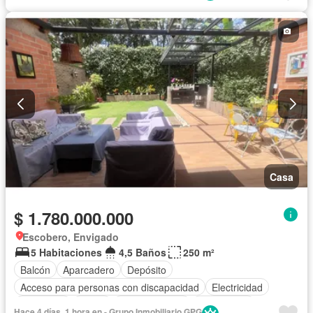
Casa
$ 1.780.000.000
Escobero, Envigado
5 Habitaciones
4,5 Baños
250 m²
Balcón
Aparcadero
Depósito
Acceso para personas con discapacidad
Electricidad
Chimenea
Jardín
Cocina integral
Gas natural
Hace 4 días, 1 hora en - Grupo Inmobiliario GPG