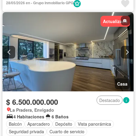
28/05/2026 en - Grupo Inmobiliario GPG
Gas natural
Vista panorámica
Cuarto de servicio
Cancha de tenis
Patio
Actualizado
Casa
$ 6.500.000.000
Destacado
La Pradera, Envigado
4 Habitaciones
6 Baños
Balcón
Aparcadero
Depósito
Vista panorámica
Seguridad privada
Cuarto de servicio