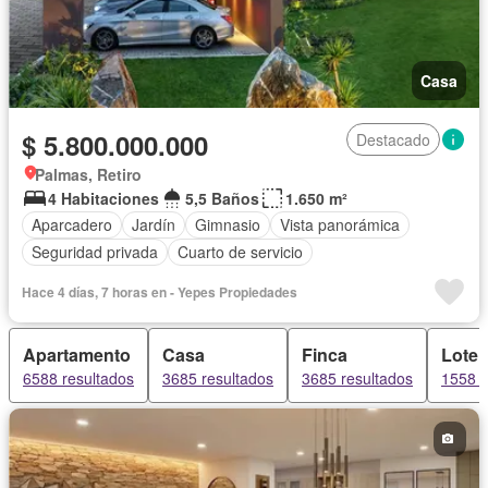
Casa
$ 5.800.000.000
Destacado
Palmas, Retiro
4 Habitaciones
5,5 Baños
1.650 m²
Aparcadero
Jardín
Gimnasio
Vista panorámica
Seguridad privada
Cuarto de servicio
Hace 4 días, 7 horas en - Yepes Propiedades
Apartamento
Casa
Finca
Lote
6588 resultados
3685 resultados
3685 resultados
1558 r