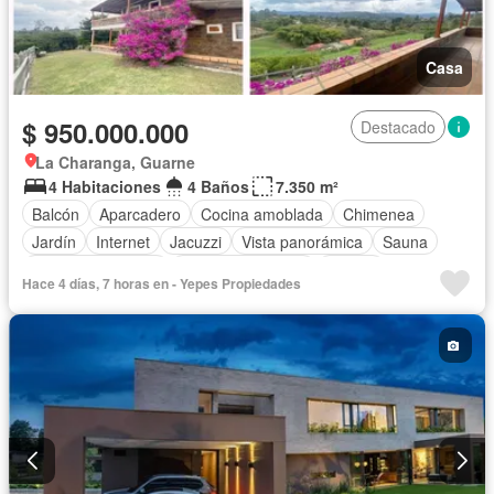
Casa
$ 950.000.000
Destacado
La Charanga, Guarne
4 Habitaciones
4 Baños
7.350 m²
Balcón
Aparcadero
Cocina amoblada
Chimenea
Jardín
Internet
Jacuzzi
Vista panorámica
Sauna
Seguridad privada
Cuarto de servicio
Piscina
Hace 4 días, 7 horas en - Yepes Propiedades
Cancha de tenis