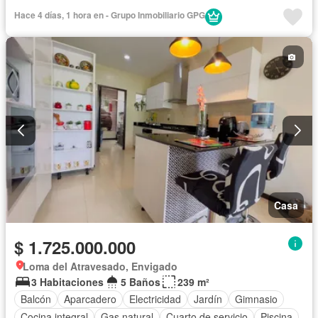
Hace 4 días, 1 hora en - Grupo Inmobiliario GPG
Casa
$ 1.725.000.000
Loma del Atravesado, Envigado
3 Habitaciones
5 Baños
239 m²
Balcón
Aparcadero
Electricidad
Jardín
Gimnasio
Cocina integral
Gas natural
Cuarto de servicio
Piscina