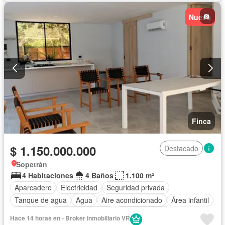
Nuevo
Finca
$ 1.150.000.000
Destacado
Sopetrán
4 Habitaciones
4 Baños
1.100 m²
Aparcadero
Electricidad
Seguridad privada
Tanque de agua
Agua
Aire acondicionado
Área infantil
Barbecue
Cocina amoblada
Cocina integral
Hace 14 horas en - Broker inmobiliario VR