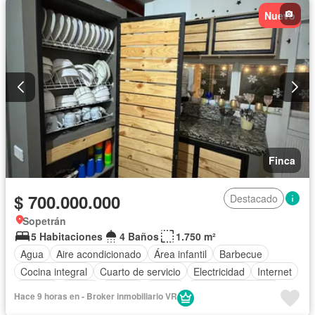
Seguridad privada
Tanque de agua
Wifi
Nuevo
Finca
$ 700.000.000
Destacado
Sopetrán
5 Habitaciones
4 Baños
1.750 m²
Agua
Aire acondicionado
Área infantil
Barbecue
Cocina integral
Cuarto de servicio
Electricidad
Internet
Jacuzzi
Jardín
Piscina
Sauna
Seguridad privada
Hace 9 horas en - Broker inmobiliario VR
Tanque de agua
Wifi