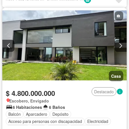
Casa
$ 4.800.000.000
Destacado
Escobero, Envigado
6 Habitaciones
6 Baños
Balcón
Aparcadero
Depósito
Acceso para personas con discapacidad
Electricidad
Chimenea
Jardín
Barbecue
Cocina integral