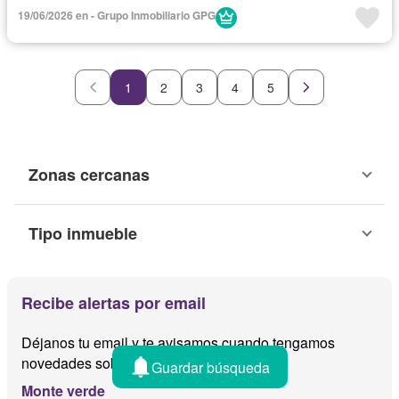
19/06/2026 en - Grupo Inmobiliario GPG
1
2
3
4
5
Zonas cercanas
Tipo inmueble
Recibe alertas por email
Déjanos tu email y te avisamos cuando tengamos
novedades sobre
Guardar búsqueda
Monte verde