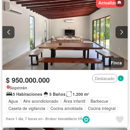
Actualizado
Finca
$ 950.000.000
Destacado
Sopetrán
5 Habitaciones
5 Baños
1.200 m²
Agua
Aire acondicionado
Área infantil
Barbecue
Caseta de vigilancia
Cocina amoblada
Cocina integral
Cuarto de servicio
Depósito
Electricidad
Internet
Hace 1 día, 7 horas en - Broker inmobiliario VR
Jacuzzi
Jardín
Piscina
Vigilante
Sauna