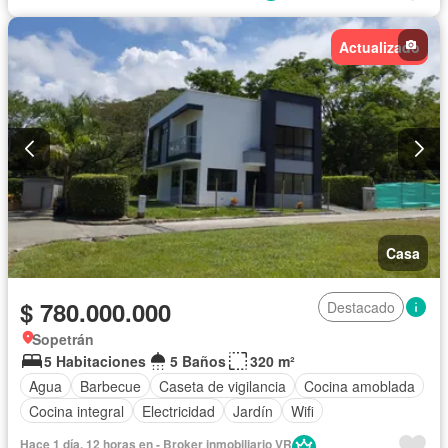
Cuarto de servicio
Internet
Jacuzzi
Jardín
Patio
Piscina
Sauna
Wifi
Actualizado
Casa
$ 780.000.000
Destacado
Sopetrán
5 Habitaciones
5 Baños
320 m²
Agua
Barbecue
Caseta de vigilancia
Cocina amoblada
Cocina integral
Electricidad
Jardín
Wifi
Hace 1 día, 12 horas en - Broker inmobiliario VR