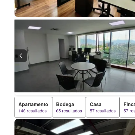
Apartamento
Bodega
Casa
Finc
146 resultados
65 resultados
57 resultados
57 re