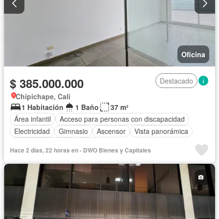
Oficina
$ 385.000.000
Destacado
Chipichape, Cali
1 Habitación
1 Baño
37 m²
Área infantil
Acceso para personas con discapacidad
Electricidad
Gimnasio
Ascensor
Vista panorámica
Seguridad privada
Agua
Hace 2 días, 22 horas en - DWO Bienes y Capitales