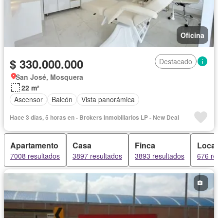
Oficina
$ 330.000.000
Destacado
San José, Mosquera
22 m²
Ascensor
Balcón
Vista panorámica
Hace 3 días, 5 horas en - Brokers Inmobiliarios LP - New Deal
Apartamento
Casa
Finca
Local
7008 resultados
3897 resultados
3893 resultados
676 re