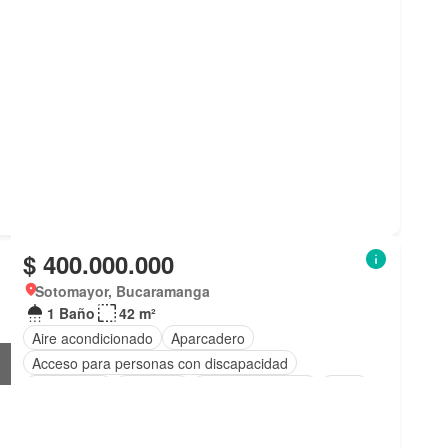
$ 400.000.000
Sotomayor, Bucaramanga
1 Baño
42 m²
Aire acondicionado
Aparcadero
Acceso para personas con discapacidad
Electricidad
Ascensor
Vista panorámica
Agua