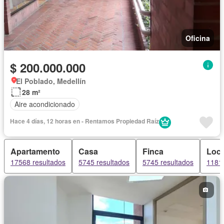
Oficina
$ 200.000.000
El Poblado, Medellín
28 m²
Aire acondicionado
Hace 4 días, 12 horas en - Rentamos Propiedad Raíz
Apartamento
Casa
Finca
Loca
17568 resultados
5745 resultados
5745 resultados
1181 