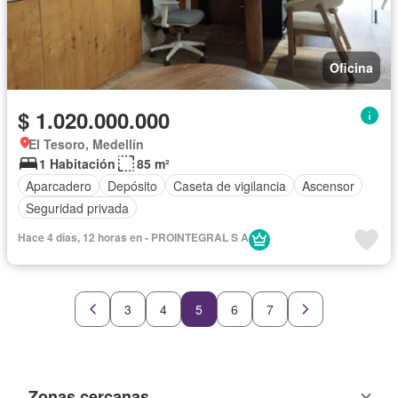
Oficina
$ 1.020.000.000
El Tesoro, Medellín
1 Habitación
85 m²
Aparcadero
Depósito
Caseta de vigilancia
Ascensor
Seguridad privada
Hace 4 días, 12 horas en - PROINTEGRAL S A
3
4
5
6
7
Zonas cercanas