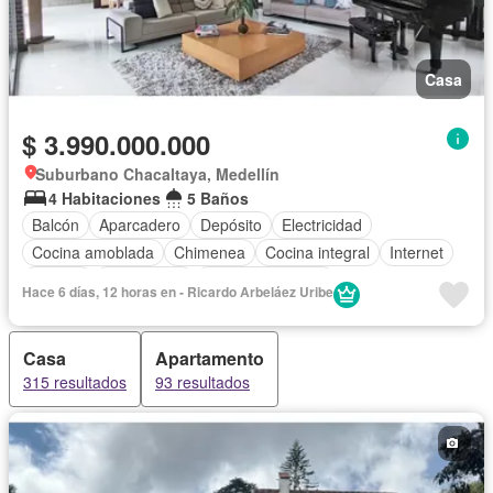
Casa
$ 3.990.000.000
Suburbano Chacaltaya, Medellín
4 Habitaciones
5 Baños
Balcón
Aparcadero
Depósito
Electricidad
Cocina amoblada
Chimenea
Cocina integral
Internet
Jacuzzi
Gas natural
Vista panorámica
Hace 6 días, 12 horas en - Ricardo Arbeláez Uribe
Seguridad privada
Cuarto de servicio
Agua
Casa
Apartamento
315 resultados
93 resultados