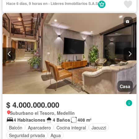
Hace 6 días, 9 horas en - Lideres Inmobiliarios S.A.S
Casa
$ 4.000.000.000
Suburbano el Tesoro, Medellín
4 Habitaciones
4 Baños
408 m²
Balcón
Aparcadero
Cocina integral
Jacuzzi
Seguridad privada
Agua