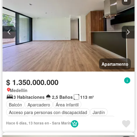
Apartamento
$ 1.350.000.000
Medellín
3 Habitaciones
2,5 Baños
113 m²
Balcón
Aparcadero
Área infantil
Acceso para personas con discapacidad
Jardín
Gimnasio
Cocina integral
Ascensor
Gas natural
Hace 6 días, 13 horas en - Sara Marín
Vista panorámica
Seguridad privada
Piscina
Agua