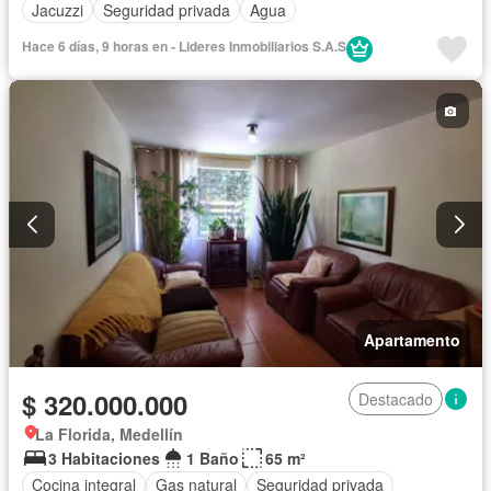
Jacuzzi
Seguridad privada
Agua
Hace 6 días, 9 horas en - Lideres Inmobiliarios S.A.S
Apartamento
$ 320.000.000
Destacado
La Florida, Medellín
3 Habitaciones
1 Baño
65 m²
Cocina integral
Gas natural
Seguridad privada