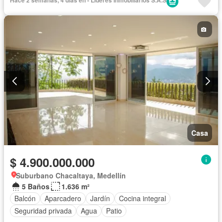
Hace 2 semanas, 4 días en - Lideres Inmobiliarios S.A.S
Casa
$ 4.900.000.000
Suburbano Chacaltaya, Medellín
5 Baños
1.636 m²
Balcón
Aparcadero
Jardín
Cocina integral
Seguridad privada
Agua
Patio