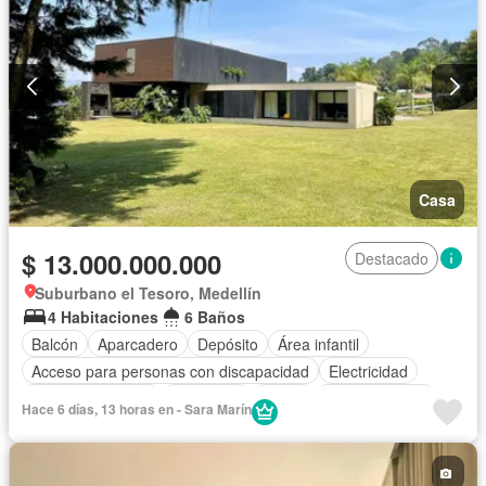
Casa
$ 13.000.000.000
Destacado
Suburbano el Tesoro, Medellín
4 Habitaciones
6 Baños
Balcón
Aparcadero
Depósito
Área infantil
Acceso para personas con discapacidad
Electricidad
Cocina amoblada
Chimenea
Jardín
Cocina integral
Hace 6 días, 13 horas en - Sara Marín
Jacuzzi
Gas natural
Vista panorámica
Seguridad privada
Cuarto de servicio