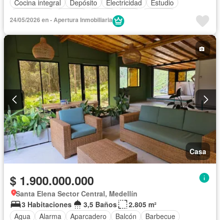
Cocina integral
Depósito
Electricidad
Estudio
Gas natural
Internet
Jardín
Patio
Vigilante
24/05/2026 en - Apertura Inmobiliaria
Tanque de agua
Vista panorámica
Wifi
Casa
$ 1.900.000.000
Santa Elena Sector Central, Medellín
3 Habitaciones
3,5 Baños
2.805 m²
Agua
Alarma
Aparcadero
Balcón
Barbecue