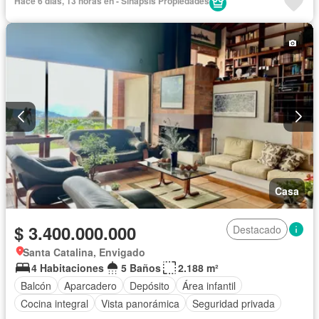
Hace 6 días, 13 horas en - Sinapsis Propiedades
Casa
$ 3.400.000.000
Destacado
Santa Catalina, Envigado
4 Habitaciones
5 Baños
2.188 m²
Balcón
Aparcadero
Depósito
Área infantil
Cocina integral
Vista panorámica
Seguridad privada