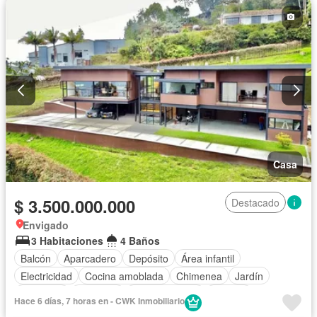
Casa
$ 3.500.000.000
Destacado
Envigado
3 Habitaciones
4 Baños
Balcón
Aparcadero
Depósito
Área infantil
Electricidad
Cocina amoblada
Chimenea
Jardín
Barbecue
Gimnasio
Cocina integral
Internet
Hace 6 días, 7 horas en - CWK Inmobiliario
Gas natural
Vista panorámica
Sauna