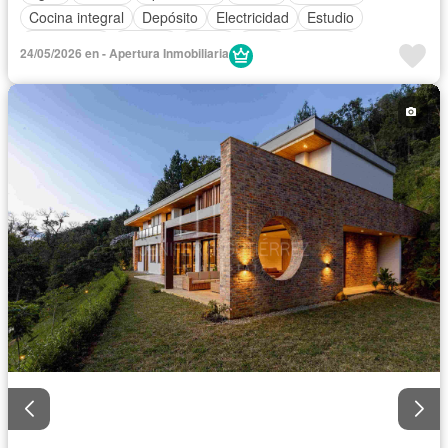
Cocina integral
Depósito
Electricidad
Estudio
Gas natural
Internet
Jardín
Patio
Vigilante
24/05/2026 en - Apertura Inmobiliaria
Tanque de agua
Vista panorámica
Wifi