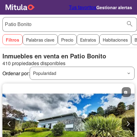
Tus favoritos
Gestionar alertas
Filtros
Palabras clave
Precio
Estratos
Habitaciones
B
Inmuebles en venta en Patio Bonito
410 propiedades disponibles
Ordenar por:
Popularidad