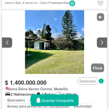
Hace 6 días, 8 horas en - Clave Propiedad Raíz
Finca
$ 1.400.000.000
Destacado
Santa Elena Sector Central, Medellín
2 Habitaciones
2 Baños
11.000 m²
Guardar búsqueda
Aparcadero
Área infantil
Acceso para personas con discapacidad
Electricidad