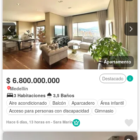
Apartamento
$ 6.800.000.000
Destacado
Medellín
3 Habitaciones
3,5 Baños
Aire acondicionado
Balcón
Aparcadero
Área infantil
Acceso para personas con discapacidad
Gimnasio
Cocina integral
Ascensor
Gas natural
Hace 6 días, 13 horas en - Sara Marín
Vista panorámica
Seguridad privada
Cuarto de servicio
Piscina
Agua