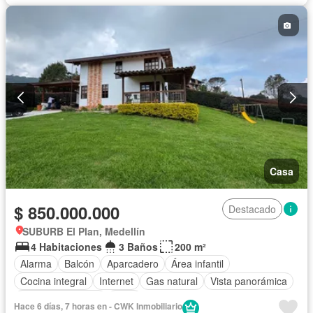
Seguridad privada
Cuarto de servicio
Agua
Patio
Casa
$ 850.000.000
Destacado
SUBURB El Plan, Medellín
4 Habitaciones
3 Baños
200 m²
Alarma
Balcón
Aparcadero
Área infantil
Cocina integral
Internet
Gas natural
Vista panorámica
Cuarto de servicio
Agua
Hace 6 días, 7 horas en - CWK Inmobiliario