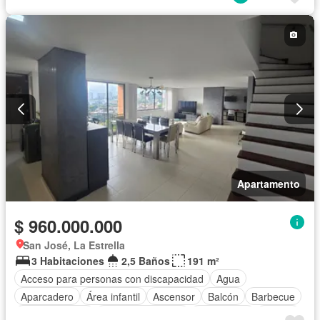
Apartamento
$ 960.000.000
San José, La Estrella
3 Habitaciones
2,5 Baños
191 m²
Acceso para personas con discapacidad
Agua
Aparcadero
Área infantil
Ascensor
Balcón
Barbecue
Cocina integral
Cuarto de servicio
Gas natural
Piscina