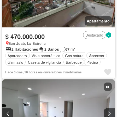
Apartamento
$ 470.000.000
Destacado
San José, La Estrella
2 Habitaciones
2 Baños
67 m²
Aparcadero
Vista panorámica
Gas natural
Ascensor
Gimnasio
Caseta de vigilancia
Barbecue
Piscina
Acceso para personas con discapacidad
Jardín
Hace 3 días, 16 horas en - Inversiones Inmobiliarias
Cocina integral
Balcón