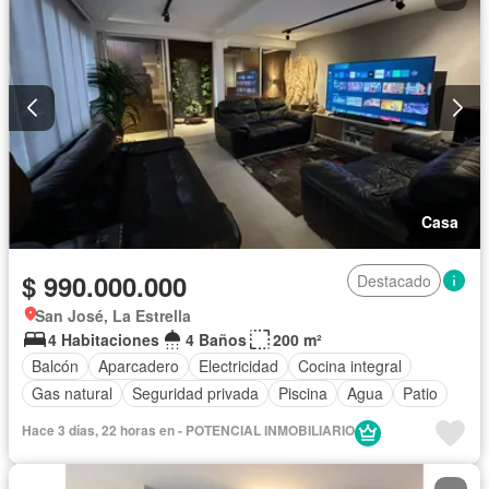
Casa
$ 990.000.000
Destacado
San José, La Estrella
4 Habitaciones
4 Baños
200 m²
Balcón
Aparcadero
Electricidad
Cocina integral
Gas natural
Seguridad privada
Piscina
Agua
Patio
Hace 3 días, 22 horas en - POTENCIAL INMOBILIARIO