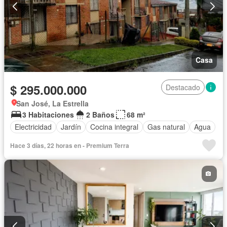
Casa
$ 295.000.000
Destacado
San José, La Estrella
3 Habitaciones
2 Baños
68 m²
Electricidad
Jardín
Cocina integral
Gas natural
Agua
Hace 3 días, 22 horas en - Premium Terra