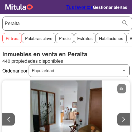
Tus favoritos
Gestionar alertas
Filtros
Palabras clave
Precio
Estratos
Habitaciones
B
Inmuebles en venta en Peralta
440 propiedades disponibles
Ordenar por:
Popularidad