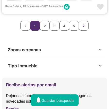
Agua
Hace 3 días, 18 horas en - GMY Asesorias.
1
2
3
4
5
Zonas cercanas
Tipo inmueble
Recibe alertas por email
Déjanos tu email y te avisamos cuando tengamos
Guardar búsqueda
novedades sobre
Peralta