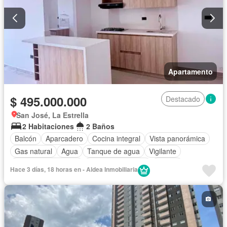
Apartamento
$ 495.000.000
Destacado
San José, La Estrella
2 Habitaciones
2 Baños
Balcón
Aparcadero
Cocina integral
Vista panorámica
Gas natural
Agua
Tanque de agua
Vigilante
Caseta de vigilancia
Seguridad privada
Piscina
Hace 3 días, 18 horas en - Aldea Inmobiliaria
Gimnasio
Barbecue
Área infantil
Ascensor
Acceso para personas con discapacidad