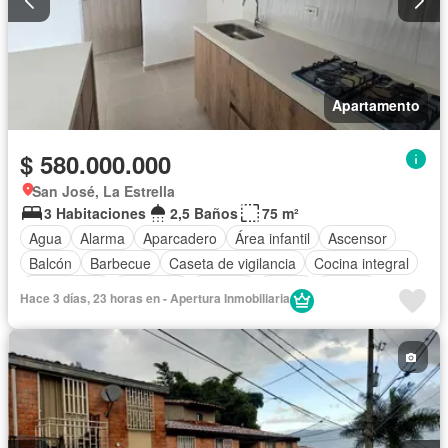
Apartamento
$ 580.000.000
San José, La Estrella
3 Habitaciones
2,5 Baños
75 m²
Agua
Alarma
Aparcadero
Área infantil
Ascensor
Balcón
Barbecue
Caseta de vigilancia
Cocina integral
Gas natural
Gimnasio
Internet
Jardín
Piscina
Hace 3 días, 23 horas en - Apertura Inmobiliaria
Vista panorámica
Wifi