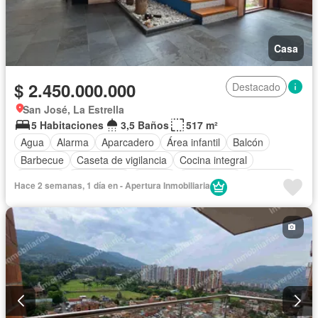
Casa
$ 2.450.000.000
Destacado
San José, La Estrella
5 Habitaciones
3,5 Baños
517 m²
Agua
Alarma
Aparcadero
Área infantil
Balcón
Barbecue
Caseta de vigilancia
Cocina integral
Depósito
Electricidad
Estudio
Gas natural
Gimnasio
Hace 2 semanas, 1 día en - Apertura Inmobiliaria
Internet
Jardín
Estudio
Patio
Vigilante
Seguridad privada
Tanque de agua
Vista panorámica
Wifi