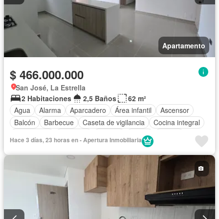
Apartamento
$ 466.000.000
San José, La Estrella
2 Habitaciones
2,5 Baños
62 m²
Agua
Alarma
Aparcadero
Área infantil
Ascensor
Balcón
Barbecue
Caseta de vigilancia
Cocina integral
Gas natural
Gimnasio
Internet
Jardín
Piscina
Hace 3 días, 23 horas en - Apertura Inmobiliaria
Sauna
Seguridad privada
Tanque de agua
Vista panorámica
Wifi