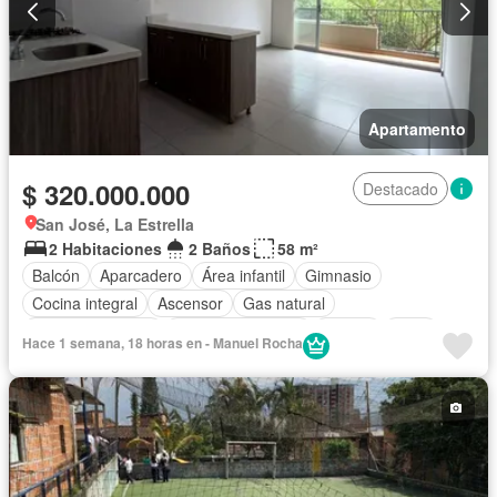
Apartamento
$ 320.000.000
Destacado
San José, La Estrella
2 Habitaciones
2 Baños
58 m²
Balcón
Aparcadero
Área infantil
Gimnasio
Cocina integral
Ascensor
Gas natural
Vista panorámica
Seguridad privada
Piscina
Agua
Hace 1 semana, 18 horas en - Manuel Rocha