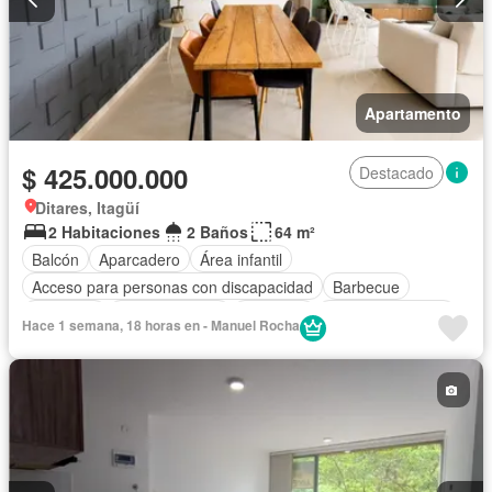
Apartamento
$ 425.000.000
Destacado
Ditares, Itagüí
2 Habitaciones
2 Baños
64 m²
Balcón
Aparcadero
Área infantil
Acceso para personas con discapacidad
Barbecue
Gimnasio
Cocina integral
Ascensor
Vista panorámica
Hace 1 semana, 18 horas en - Manuel Rocha
Seguridad privada
Piscina
Agua