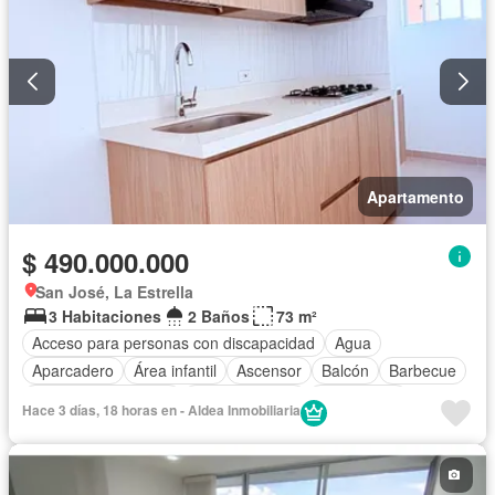
Apartamento
$ 490.000.000
San José, La Estrella
3 Habitaciones
2 Baños
73 m²
Acceso para personas con discapacidad
Agua
Aparcadero
Área infantil
Ascensor
Balcón
Barbecue
Caseta de vigilancia
Cocina integral
Gas natural
Hace 3 días, 18 horas en - Aldea Inmobiliaria
Gimnasio
Jardín
Piscina
Sauna