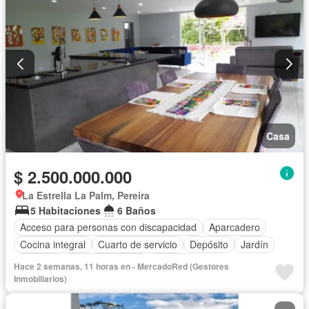
Casa
$ 2.500.000.000
La Estrella La Palm, Pereira
5 Habitaciones
6 Baños
Acceso para personas con discapacidad
Aparcadero
Cocina integral
Cuarto de servicio
Depósito
Jardín
Vigilante
Tanque de agua
Terraza
Hace 2 semanas, 11 horas en - MercadoRed (Gestores
Inmobiliarios)