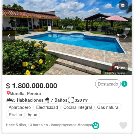
Finca
$ 1.800.000.000
Destacado
Morella, Pereira
5 Habitaciones
7 Baños
320 m²
Aparcadero
Electricidad
Cocina integral
Gas natural
Piscina
Agua
Hace 5 días, 13 horas en - Inmoproyectos Montoya