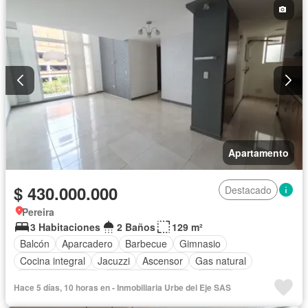
Apartamento
$ 430.000.000
Destacado
Pereira
3 Habitaciones
2 Baños
129 m²
Balcón
Aparcadero
Barbecue
Gimnasio
Cocina integral
Jacuzzi
Ascensor
Gas natural
Vista panorámica
Seguridad privada
Piscina
Hace 5 días, 10 horas en - Inmobiliaria Urbe del Eje SAS