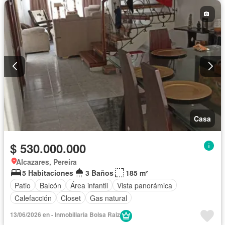
Seguridad privada
Cuarto de servicio
Piscina
Agua
Patio
Casa
$ 530.000.000
Alcazares, Pereira
5 Habitaciones
3 Baños
185 m²
Patio
Balcón
Área infantil
Vista panorámica
Calefacción
Closet
Gas natural
13/06/2026 en - Inmobiliaria Bolsa Raiz