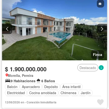
Finca
$ 1.900.000.000
Destacado
Morella, Pereira
9 Habitaciones
6 Baños
Balcón
Aparcadero
Depósito
Área infantil
Electricidad
Cocina amoblada
Chimenea
Jardín
Barbecue
Gimnasio
Cocina integral
Internet
Jacuzzi
12/06/2026 en - Conexión Inmobiliaria
Gas natural
Estudio
Vista panorámica