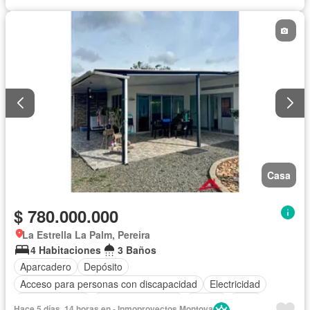
Casa
$ 780.000.000
La Estrella La Palm, Pereira
4 Habitaciones
3 Baños
Aparcadero
Depósito
Acceso para personas con discapacidad
Electricidad
Cocina integral
Seguridad privada
Piscina
Agua
Hace 5 días, 14 horas en - Inmoproyectos Montoya