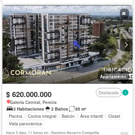
Apartamento
$ 620.000.000
Destacado
Galeria Central, Pereira
3 Habitaciones
2 Baños
85 m²
Piscina
Cocina integral
Balcón
Área infantil
Closet
Vista panorámica
Hace 5 días, 11 horas en - Ramirez Navarro Compañia