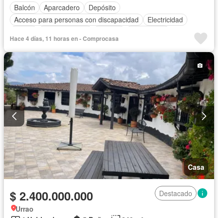
Balcón
Aparcadero
Depósito
Acceso para personas con discapacidad
Electricidad
Jardín
Cocina integral
Internet
Gas natural
Hace 4 días, 11 horas en - Comprocasa
Vista panorámica
Agua
Casa
$ 2.400.000.000
Destacado
Urrao