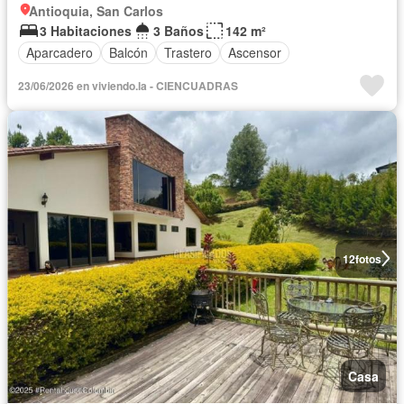
Antioquia, San Carlos
3 Habitaciones
3 Baños
142 m²
Aparcadero
Balcón
Trastero
Ascensor
23/06/2026 en viviendo.la - CIENCUADRAS
12
fotos
Casa