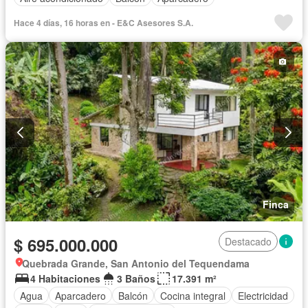
Hace 4 días, 16 horas en - E&C Asesores S.A.
Finca
$ 695.000.000
Destacado
Quebrada Grande, San Antonio del Tequendama
4 Habitaciones
3 Baños
17.391 m²
Agua
Aparcadero
Balcón
Cocina integral
Electricidad