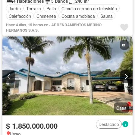
4 Habitaciones
5 Baños
240 m²
Jardín
Terraza
Patio
Circuito cerrado de televisión
Calefacción
Chimenea
Cocina amoblada
Sauna
Hace 4 días, 15 horas en - ARRENDAMIENTOS MERINO
HERMANOS S.A.S.
Casa
$ 1.850.000.000
Destacado
Urrao