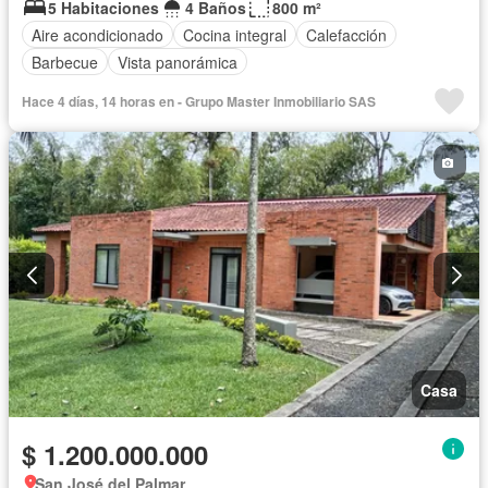
5 Habitaciones
4 Baños
800 m²
Aire acondicionado
Cocina integral
Calefacción
Barbecue
Vista panorámica
Hace 4 días, 14 horas en - Grupo Master Inmobiliario SAS
Casa
$ 1.200.000.000
San José del Palmar