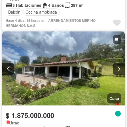
3 Habitaciones
4 Baños
287 m²
Balcón
Cocina amoblada
Hace 4 días, 15 horas en - ARRENDAMIENTOS MERINO
HERMANOS S.A.S.
Casa
$ 1.875.000.000
Urrao