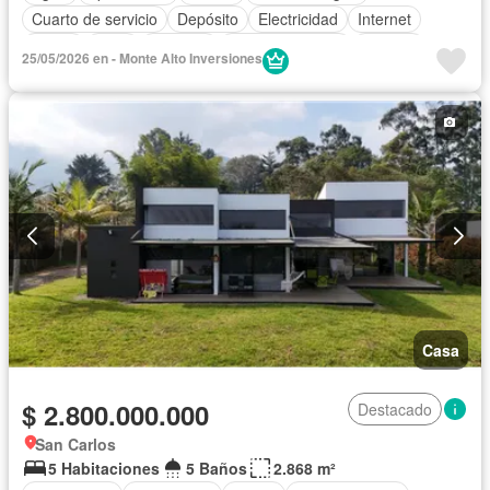
Cuarto de servicio
Depósito
Electricidad
Internet
Jardín
Patio
Vigilante
Tanque de agua
Terraza
25/05/2026 en - Monte Alto Inversiones
Vista panorámica
Wifi
Casa
$ 2.800.000.000
Destacado
San Carlos
5 Habitaciones
5 Baños
2.868 m²