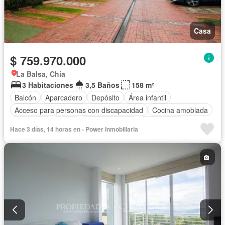
Casa
$ 759.970.000
La Balsa, Chía
3 Habitaciones
3,5 Baños
158 m²
Balcón
Aparcadero
Depósito
Área infantil
Acceso para personas con discapacidad
Cocina amoblada
Chimenea
Jardín
Cocina integral
Gas natural
Hace 3 días, 14 horas en - Power Inmobiliaria
Vista panorámica
Seguridad privada