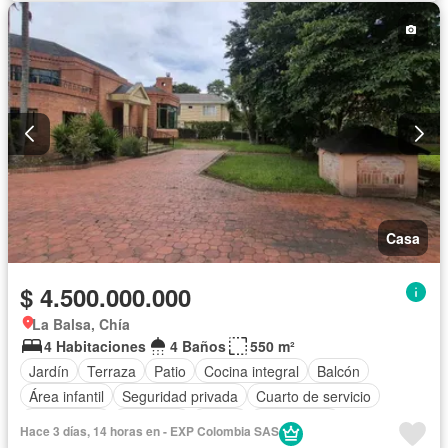
Casa
$ 4.500.000.000
La Balsa, Chía
4 Habitaciones
4 Baños
550 m²
Jardín
Terraza
Patio
Cocina integral
Balcón
Área infantil
Seguridad privada
Cuarto de servicio
Calefacción
Barbecue
Closet
Gas natural
Hace 3 días, 14 horas en - EXP Colombia SAS