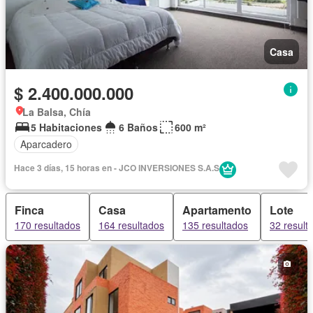
Casa
$ 2.400.000.000
La Balsa, Chía
5 Habitaciones
6 Baños
600 m²
Aparcadero
Hace 3 días, 15 horas en - JCO INVERSIONES S.A.S
Finca
Casa
Apartamento
Lote
170 resultados
164 resultados
135 resultados
32 result