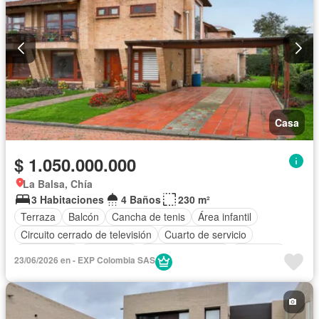
Casa
$ 1.050.000.000
La Balsa, Chía
3 Habitaciones
4 Baños
230 m²
Terraza
Balcón
Cancha de tenis
Área infantil
Circuito cerrado de televisión
Cuarto de servicio
Calefacción
Chimenea
Cocina amoblada
Barbecue
23/06/2026 en - EXP Colombia SAS
Closet
Gas natural