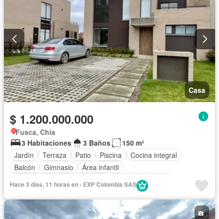
Casa
$ 1.200.000.000
Fusca, Chía
3 Habitaciones
3 Baños
150 m²
Jardín
Terraza
Patio
Piscina
Cocina integral
Balcón
Gimnasio
Área infantil
Circuito cerrado de televisión
Seguridad privada
Hace 3 días, 11 horas en - EXP Colombia SAS
Vista panorámica
Calefacción
Cocina amoblada
Closet
Gas natural