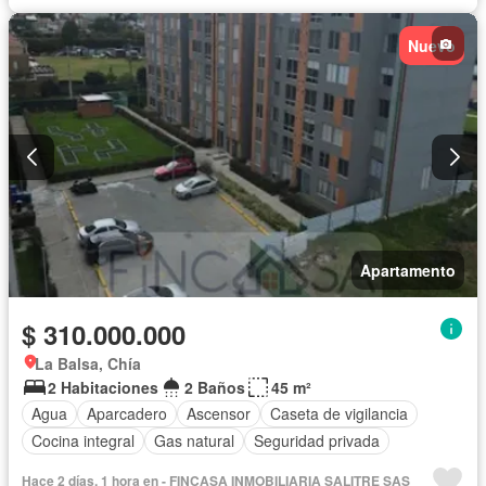
Nuevo
Apartamento
$ 310.000.000
La Balsa, Chía
2 Habitaciones
2 Baños
45 m²
Agua
Aparcadero
Ascensor
Caseta de vigilancia
Cocina integral
Gas natural
Seguridad privada
Hace 2 días, 1 hora en - FINCASA INMOBILIARIA SALITRE SAS