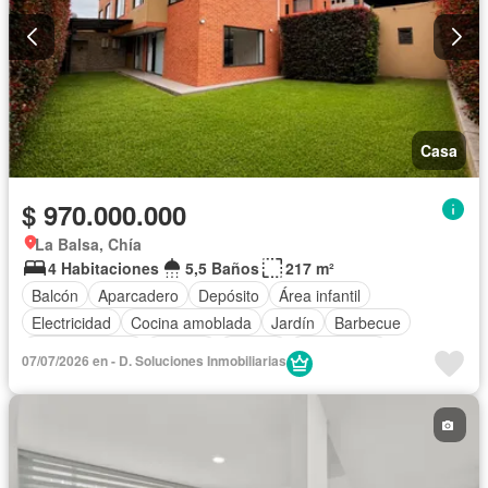
Casa
$ 970.000.000
La Balsa, Chía
4 Habitaciones
5,5 Baños
217 m²
Balcón
Aparcadero
Depósito
Área infantil
Electricidad
Cocina amoblada
Jardín
Barbecue
Cocina integral
Internet
Jacuzzi
Gas natural
07/07/2026 en - D. Soluciones Inmobiliarias
Vista panorámica
Agua
Patio