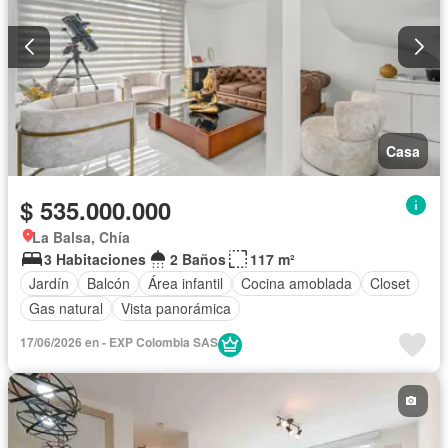
Casa
$ 535.000.000
La Balsa, Chía
3 Habitaciones
2 Baños
117 m²
Jardín
Balcón
Área infantil
Cocina amoblada
Closet
Gas natural
Vista panorámica
17/06/2026 en - EXP Colombia SAS