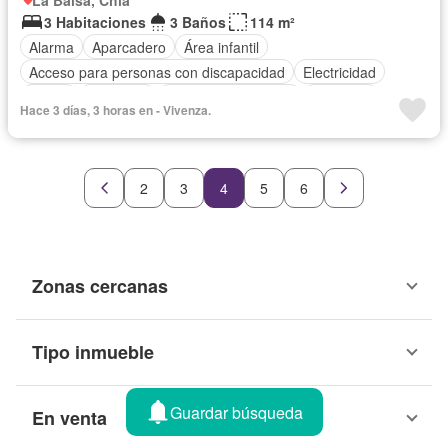
La Balsa, Chía
3 Habitaciones
3 Baños
114 m²
Alarma
Aparcadero
Área infantil
Acceso para personas con discapacidad
Electricidad
Jardín
Barbecue
Caseta de vigilancia
Gimnasio
Hace 3 días, 3 horas en - Vivenza.
Cocina integral
Internet
Ascensor
Gas natural
Seguridad privada
Cuarto de servicio
Piscina
Terraza
Agua
Tanque de agua
2
3
4
5
6
Zonas cercanas
Tipo inmueble
Guardar búsqueda
En venta