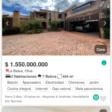
Casa
$ 1.550.000.000
La Balsa, Chía
3 Habitaciones
7 Baños
454 m²
Balcón
Aparcadero
Electricidad
Chimenea
Jardín
Cocina integral
Internet
Gas natural
Vista panorámica
Cuarto de servicio
Agua
Patio
Hace 3 días, 19 horas en - Negrette & Andrade, Inmobiliaria
Sol Tayrona