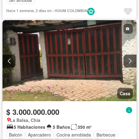
Sin amoblar
Hace 1 semana, 2 días en - HOUM COLOMBIA
Casa
$ 3.000.000.000
La Balsa, Chía
5 Habitaciones
5 Baños
350 m²
Balcón
Aparcadero
Cocina amoblada
Barbecue