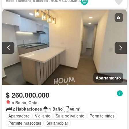
Hace 1 semana, 6 días en - HOUM COLOMBIA
Apartamento
$ 260.000.000
La Balsa, Chía
2 Habitaciones
1 Baño
40 m²
Aparcadero
Vigilante
Sala polivalente
Permite niños
Permite mascotas
Sin amoblar