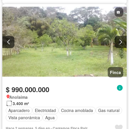
Finca
$ 990.000.000
Anolaima
3.400 m²
Aparcadero
Electricidad
Cocina amoblada
Gas natural
Vista panorámica
Agua
Hace 2 semanas, 5 días en - Captamos Finca Raiz