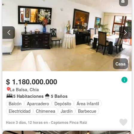
Casa
$ 1.180.000.000
La Balsa, Chía
5 Habitaciones
5 Baños
Balcón
Aparcadero
Depósito
Área infantil
Electricidad
Chimenea
Jardín
Barbecue
Cocina integral
Internet
Vista panorámica
Hace 3 días, 12 horas en - Captamos Finca Raiz
Seguridad privada
Cuarto de servicio
Cancha de tenis
Agua