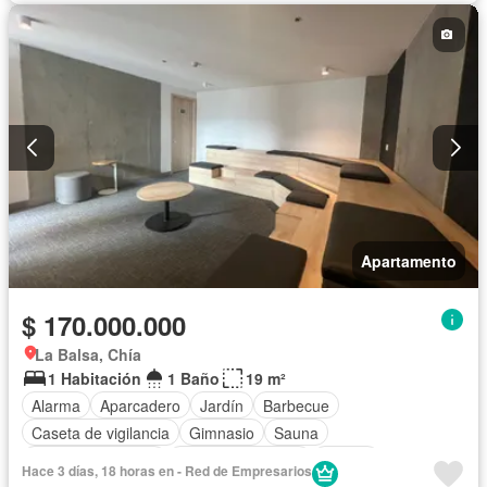
Apartamento
$ 170.000.000
La Balsa, Chía
1 Habitación
1 Baño
19 m²
Alarma
Aparcadero
Jardín
Barbecue
Caseta de vigilancia
Gimnasio
Sauna
Seguridad privada
Cuarto de servicio
Piscina
Hace 3 días, 18 horas en - Red de Empresarios
Cancha de tenis
Terraza
Tanque de agua
Patio