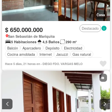
Casa
$ 650.000.000
Destacado
San Sebastián de Mariquita
5 Habitaciones
4,5 Baños
290 m²
Balcón
Aparcadero
Depósito
Electricidad
Cocina amoblada
Internet
Jacuzzi
Gas natural
Estudio
Vista panorámica
Cuarto de servicio
Terraza
Hace 5 días, 21 horas en - DIEGO FDO. VARGAS MELO
Agua
Tanque de agua
Patio
Acceso para personas con discapacidad
Jardín
Estudio