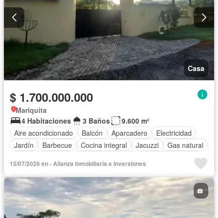
Casa
$ 1.700.000.000
Mariquita
4 Habitaciones
3 Baños
9.600 m²
Aire acondicionado
Balcón
Aparcadero
Electricidad
Jardín
Barbecue
Cocina integral
Jacuzzi
Gas natural
Vista panorámica
Seguridad privada
Cuarto de servicio
15/07/2026 en - Alianza Inmobiliaria e Inversiones
Piscina
Cancha de tenis
Agua