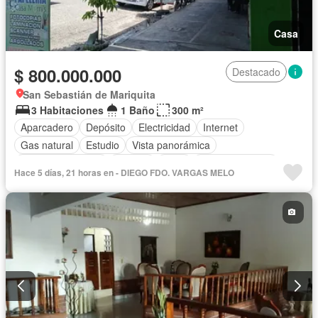
Casa
$ 800.000.000
Destacado
San Sebastián de Mariquita
3 Habitaciones
1 Baño
300 m²
Aparcadero
Depósito
Electricidad
Internet
Gas natural
Estudio
Vista panorámica
Cuarto de servicio
Terraza
Agua
Tanque de agua
Hace 5 días, 21 horas en - DIEGO FDO. VARGAS MELO
Patio