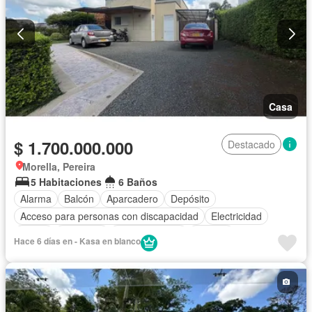
Casa
$ 1.700.000.000
Destacado
Morella, Pereira
5 Habitaciones
6 Baños
Alarma
Balcón
Aparcadero
Depósito
Acceso para personas con discapacidad
Electricidad
Jardín
Barbecue
Cocina integral
Internet
Hace 6 días en - Kasa en blanco
Gas natural
Vista panorámica
Seguridad privada
Cuarto de servicio
Piscina
Agua