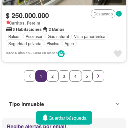
$ 250.000.000
Destacado
Carritos, Pereira
3 Habitaciones
2 Baños
Balcón
Ascensor
Gas natural
Vista panorámica
Seguridad privada
Piscina
Agua
Hace 6 días en - Kasa en blanco
1
2
3
4
5
Tipo inmueble
Guardar búsqueda
Recibe alertas por email