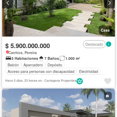
Casa
$ 5.900.000.000
Destacado
Carritos, Pereira
5 Habitaciones
7 Baños
1.000 m²
Balcón
Aparcadero
Depósito
Acceso para personas con discapacidad
Electricidad
Cocina amoblada
Barbecue
Cocina integral
Jacuzzi
Hace 5 días, 23 horas en - Cartagena Properties
Gas natural
Vista panorámica
Seguridad privada
Cuarto de servicio
Piscina
Agua