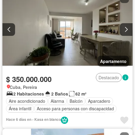
Apartamento
$ 350.000.000
Destacado
Cuba, Pereira
2 Habitaciones
2 Baños
62 m²
Aire acondicionado
Alarma
Balcón
Aparcadero
Área infantil
Acceso para personas con discapacidad
Gimnasio
Cocina integral
Internet
Ascensor
Hace 6 días en - Kasa en blanco
Gas natural
Vista panorámica
Sauna
Seguridad privada
Piscina
Agua