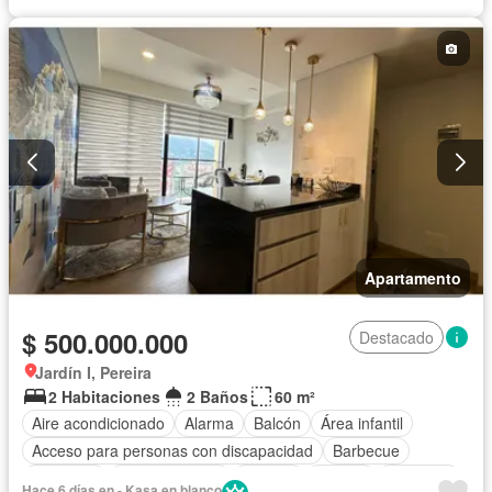
Apartamento
$ 500.000.000
Destacado
Jardín I, Pereira
2 Habitaciones
2 Baños
60 m²
Aire acondicionado
Alarma
Balcón
Área infantil
Acceso para personas con discapacidad
Barbecue
Gimnasio
Cocina integral
Internet
Jacuzzi
Ascensor
Hace 6 días en - Kasa en blanco