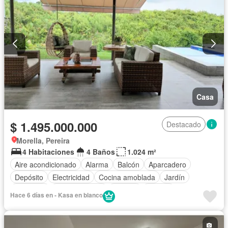
Casa
$ 1.495.000.000
Destacado
Morella, Pereira
4 Habitaciones
4 Baños
1.024 m²
Aire acondicionado
Alarma
Balcón
Aparcadero
Depósito
Electricidad
Cocina amoblada
Jardín
Barbecue
Cocina integral
Internet
Jacuzzi
Hace 6 días en - Kasa en blanco
Gas natural
Vista panorámica
Seguridad privada
Cuarto de servicio
Agua