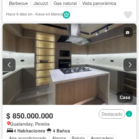
Barbecue
Jacuzzi
Gas natural
Vista panorámica
Seguridad privada
Cuarto de servicio
Agua
Hace 6 días en - Kasa en blanco
Casa
$ 850.000.000
Destacado
Gualanday, Pereira
4 Habitaciones
4 Baños
Aire acondicionado
Alarma
Balcón
Aparcadero