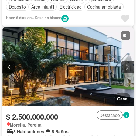
Depósito
Área infantil
Electricidad
Cocina amoblada
Jardín
Cocina integral
Internet
Gas natural
Hace 6 días en - Kasa en blanco
Vista panorámica
Seguridad privada
Cuarto de servicio
Piscina
Agua
Patio
Casa
$ 2.500.000.000
Destacado
Morella, Pereira
3 Habitaciones
5 Baños