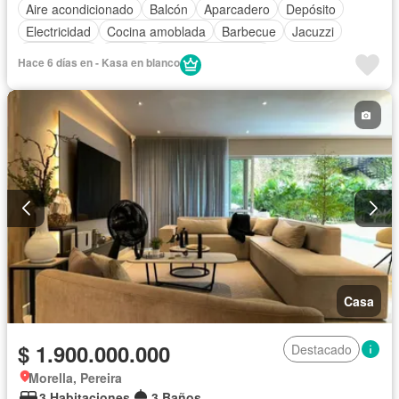
Aire acondicionado
Balcón
Aparcadero
Depósito
Electricidad
Cocina amoblada
Barbecue
Jacuzzi
Gas natural
Sauna
Seguridad privada
Hace 6 días en - Kasa en blanco
Cuarto de servicio
Piscina
Agua
Casa
$ 1.900.000.000
Destacado
Morella, Pereira
3 Habitaciones
3 Baños