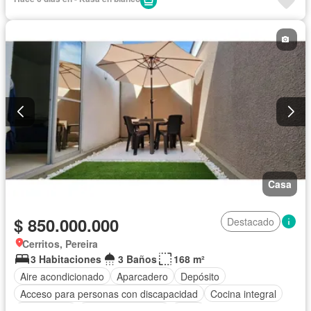
Gas natural
Vista panorámica
Sauna
Seguridad privada
Piscina
Agua
Casa
$ 850.000.000
Destacado
Cerritos, Pereira
3 Habitaciones
3 Baños
168 m²
Aire acondicionado
Aparcadero
Depósito
Acceso para personas con discapacidad
Cocina integral
Gas natural
Seguridad privada
Agua