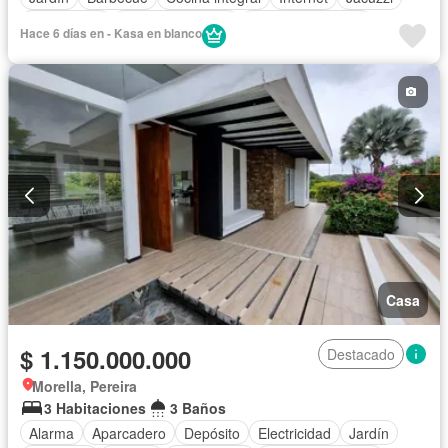
Gas natural
Vista panorámica
Cuarto de servicio
Hace 6 días en - Kasa en blanco
Piscina
Agua
Casa
$ 1.150.000.000
Destacado
Morella, Pereira
3 Habitaciones
3 Baños
Alarma
Aparcadero
Depósito
Electricidad
Jardín