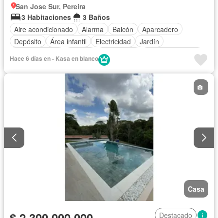
San Jose Sur, Pereira
3 Habitaciones
3 Baños
Aire acondicionado
Alarma
Balcón
Aparcadero
Depósito
Área infantil
Electricidad
Jardín
Cocina integral
Jacuzzi
Gas natural
Vista panorámica
Hace 6 días en - Kasa en blanco
Seguridad privada
Cuarto de servicio
Piscina
Agua
Patio
Casa
$ 2.300.000.000
Destacado