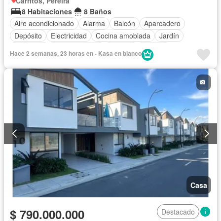
Carritos, Pereira
8 Habitaciones
8 Baños
Aire acondicionado
Alarma
Balcón
Aparcadero
Depósito
Electricidad
Cocina amoblada
Jardín
Barbecue
Cocina integral
Internet
Jacuzzi
Hace 2 semanas, 23 horas en - Kasa en blanco
Gas natural
Vista panorámica
Sauna
Seguridad privada
Cuarto de servicio
Piscina
Agua
Casa
$ 790.000.000
Destacado