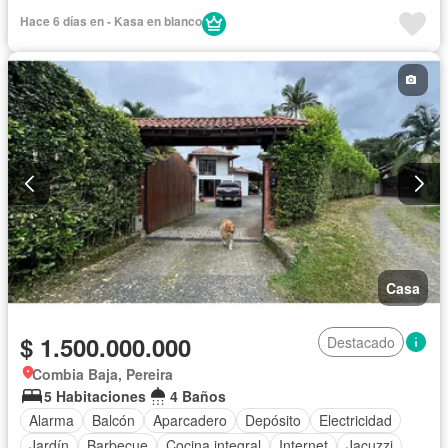
Hace 6 días en - Kasa en blanco
Casa
$ 1.500.000.000
Destacado
Combia Baja, Pereira
5 Habitaciones
4 Baños
Alarma
Balcón
Aparcadero
Depósito
Electricidad
Jardín
Barbecue
Cocina integral
Internet
Jacuzzi