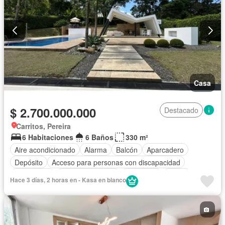
Casa
$ 2.700.000.000
Destacado
Carritos, Pereira
6 Habitaciones
6 Baños
330 m²
Aire acondicionado
Alarma
Balcón
Aparcadero
Depósito
Acceso para personas con discapacidad
Electricidad
Cocina amoblada
Chimenea
Jardín
Hace 3 días, 2 horas en - Kasa en blanco
Barbecue
Cocina integral
Internet
Jacuzzi
Gas natural
Vista panorámica
Sauna
Seguridad privada
Cuarto de servicio
Piscina
Agua