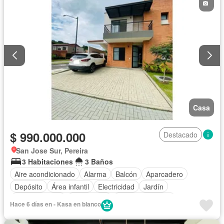
Casa
$ 990.000.000
Destacado
San Jose Sur, Pereira
3 Habitaciones
3 Baños
Aire acondicionado
Alarma
Balcón
Aparcadero
Depósito
Área infantil
Electricidad
Jardín
Cocina integral
Gas natural
Vista panorámica
Hace 6 días en - Kasa en blanco
Seguridad privada
Cuarto de servicio
Piscina
Agua
Patio