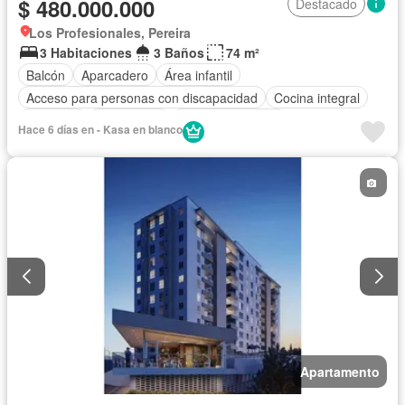
$ 480.000.000
Destacado
Los Profesionales, Pereira
3 Habitaciones
3 Baños
74 m²
Balcón
Aparcadero
Área infantil
Acceso para personas con discapacidad
Cocina integral
Ascensor
Gas natural
Vista panorámica
Hace 6 días en - Kasa en blanco
Seguridad privada
Piscina
Agua
Apartamento