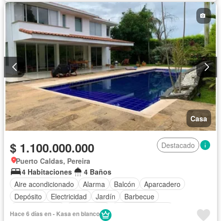
Casa
$ 1.100.000.000
Destacado
Puerto Caldas, Pereira
4 Habitaciones
4 Baños
Aire acondicionado
Alarma
Balcón
Aparcadero
Depósito
Electricidad
Jardín
Barbecue
Cocina integral
Gas natural
Vista panorámica
Hace 6 días en - Kasa en blanco
Seguridad privada
Cuarto de servicio
Piscina
Agua