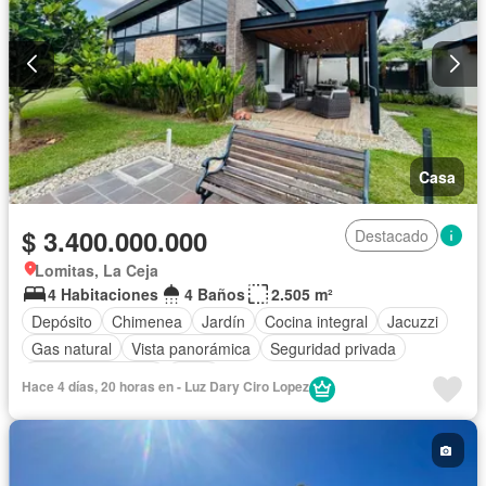
Casa
$ 3.400.000.000
Destacado
Lomitas, La Ceja
4 Habitaciones
4 Baños
2.505 m²
Depósito
Chimenea
Jardín
Cocina integral
Jacuzzi
Gas natural
Vista panorámica
Seguridad privada
Cuarto de servicio
Agua
Hace 4 días, 20 horas en - Luz Dary Ciro Lopez