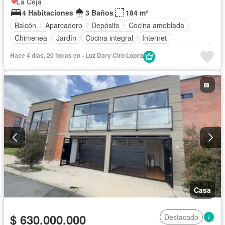
La Ceja
4 Habitaciones
3 Baños
184 m²
Balcón
Aparcadero
Depósito
Cocina amoblada
Chimenea
Jardín
Cocina integral
Internet
Gas natural
Vista panorámica
Seguridad privada
Agua
Hace 4 días, 20 horas en - Luz Dary Ciro Lopez
Patio
Casa
$ 630.000.000
Destacado