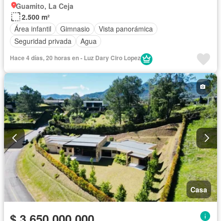
Guamito, La Ceja
2.500 m²
Área infantil
Gimnasio
Vista panorámica
Seguridad privada
Agua
Hace 4 días, 20 horas en - Luz Dary Ciro Lopez
Casa
$ 3.650.000.000