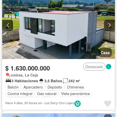
Casa
$ 1.630.000.000
Destacado
Lomitas, La Ceja
3 Habitaciones
3,5 Baños
242 m²
Balcón
Aparcadero
Depósito
Chimenea
Cocina integral
Gas natural
Vista panorámica
Seguridad privada
Agua
Hace 4 días, 20 horas en - Luz Dary Ciro Lopez