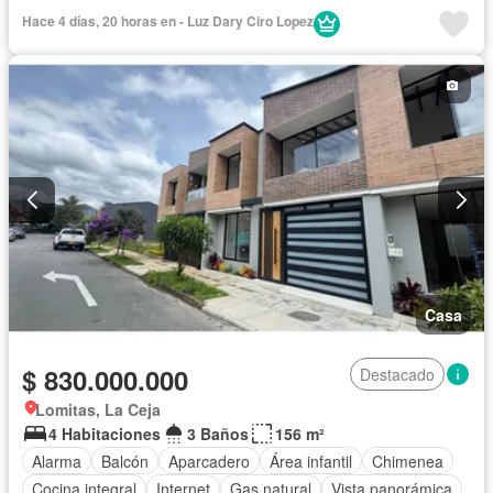
Cuarto de servicio
Agua
Hace 4 días, 20 horas en - Luz Dary Ciro Lopez
Casa
$ 830.000.000
Destacado
Lomitas, La Ceja
4 Habitaciones
3 Baños
156 m²
Alarma
Balcón
Aparcadero
Área infantil
Chimenea
Cocina integral
Internet
Gas natural
Vista panorámica