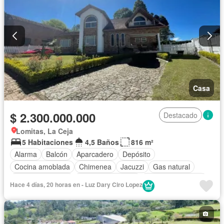
Casa
$ 2.300.000.000
Destacado
Lomitas, La Ceja
5 Habitaciones
4,5 Baños
816 m²
Alarma
Balcón
Aparcadero
Depósito
Cocina amoblada
Chimenea
Jacuzzi
Gas natural
Vista panorámica
Seguridad privada
Cuarto de servicio
Hace 4 días, 20 horas en - Luz Dary Ciro Lopez
Agua