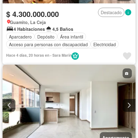
$ 4.300.000.000
Destacado
Guamito, La Ceja
4 Habitaciones
4,5 Baños
Aparcadero
Depósito
Área infantil
Acceso para personas con discapacidad
Electricidad
Cocina amoblada
Jardín
Cocina integral
Hace 4 días, 20 horas en - Sara Marín
Vista panorámica
Seguridad privada
Cuarto de servicio
Agua
Apartamento