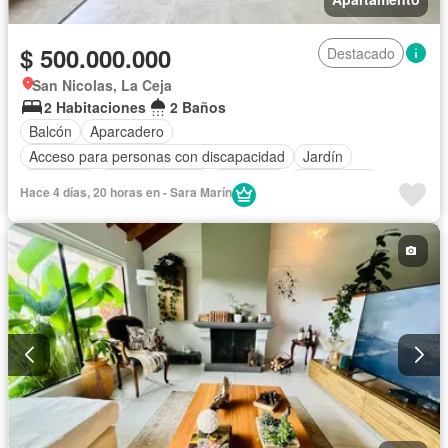
$ 500.000.000
Destacado
San Nicolas, La Ceja
2 Habitaciones
2 Baños
Balcón
Aparcadero
Acceso para personas con discapacidad
Jardín
Gimnasio
Cocina integral
Ascensor
Gas natural
Hace 4 días, 20 horas en - Sara Marín
Vista panorámica
Seguridad privada
Piscina
Agua