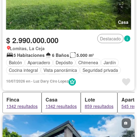
Casa
$ 2.990.000.000
Destacado
Lomitas, La Ceja
5 Habitaciones
6 Baños
5.000 m²
Balcón
Aparcadero
Depósito
Chimenea
Jardín
Cocina integral
Vista panorámica
Seguridad privada
Cuarto de servicio
Agua
10/07/2026 en - Luz Dary Ciro Lopez
Finca
Casa
Lote
Apart
1342 resultados
1342 resultados
859 resultados
545 res