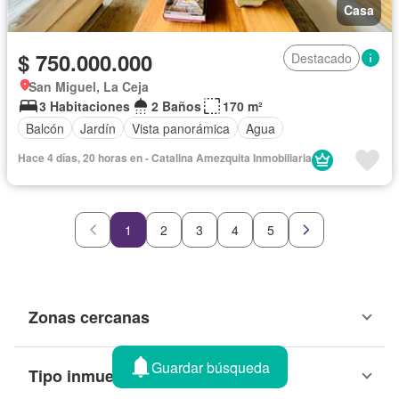
Casa
$ 750.000.000
Destacado
San Miguel, La Ceja
3 Habitaciones
2 Baños
170 m²
Balcón
Jardín
Vista panorámica
Agua
Hace 4 días, 20 horas en - Catalina Amezquita Inmobiliaria
1
2
3
4
5
Zonas cercanas
Guardar búsqueda
Tipo inmueble