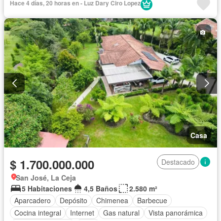
Hace 4 días, 20 horas en - Luz Dary Ciro Lopez
Casa
$ 1.700.000.000
Destacado
San José, La Ceja
5 Habitaciones
4,5 Baños
2.580 m²
Aparcadero
Depósito
Chimenea
Barbecue
Cocina integral
Internet
Gas natural
Vista panorámica