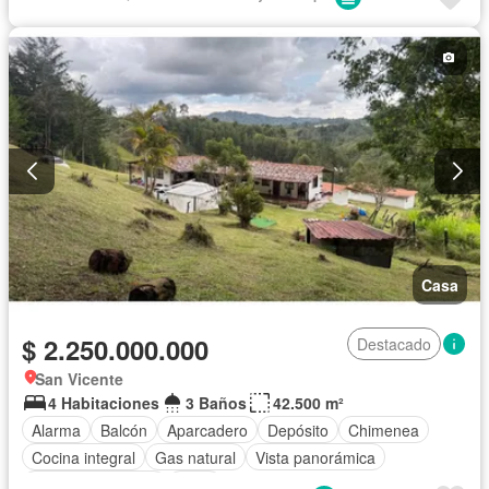
Agua
Casa
$ 2.250.000.000
Destacado
San Vicente
4 Habitaciones
3 Baños
42.500 m²
Alarma
Balcón
Aparcadero
Depósito
Chimenea
Cocina integral
Gas natural
Vista panorámica
Cuarto de servicio
Agua