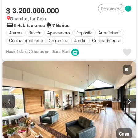
$ 3.200.000.000
Destacado
Guamito, La Ceja
6 Habitaciones
7 Baños
Alarma
Balcón
Aparcadero
Depósito
Área infantil
Cocina amoblada
Chimenea
Jardín
Cocina integral
Jacuzzi
Gas natural
Vista panorámica
Hace 4 días, 20 horas en - Sara Marín
Seguridad privada
Cuarto de servicio
Casa