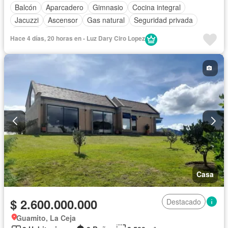
Balcón
Aparcadero
Gimnasio
Cocina integral
Jacuzzi
Ascensor
Gas natural
Seguridad privada
Piscina
Agua
Hace 4 días, 20 horas en - Luz Dary Ciro Lopez
Casa
$ 2.600.000.000
Destacado
Guamito, La Ceja