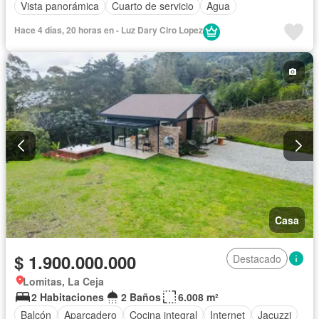
Vista panorámica
Cuarto de servicio
Agua
Hace 4 días, 20 horas en - Luz Dary Ciro Lopez
Casa
$ 1.900.000.000
Destacado
Lomitas, La Ceja
2 Habitaciones
2 Baños
6.008 m²
Balcón
Aparcadero
Cocina integral
Internet
Jacuzzi