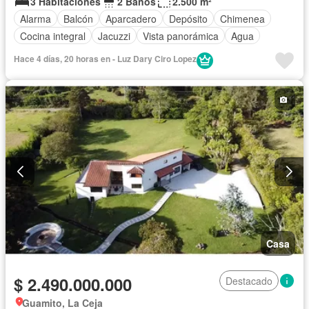
3 Habitaciones
2 Baños
2.500 m²
Alarma
Balcón
Aparcadero
Depósito
Chimenea
Cocina integral
Jacuzzi
Vista panorámica
Agua
Hace 4 días, 20 horas en - Luz Dary Ciro Lopez
Casa
$ 2.490.000.000
Destacado
Guamito, La Ceja