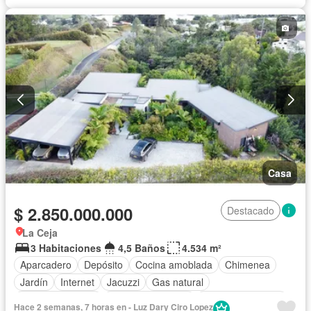
Casa
$ 2.850.000.000
Destacado
La Ceja
3 Habitaciones
4,5 Baños
4.534 m²
Aparcadero
Depósito
Cocina amoblada
Chimenea
Jardín
Internet
Jacuzzi
Gas natural
Vista panorámica
Seguridad privada
Cuarto de servicio
Hace 2 semanas, 7 horas en - Luz Dary Ciro Lopez