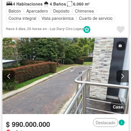
4 Habitaciones
4 Baños
6.060 m²
Balcón
Aparcadero
Depósito
Chimenea
Cocina integral
Vista panorámica
Cuarto de servicio
Agua
Hace 4 días, 20 horas en - Luz Dary Ciro Lopez
Casa
$ 990.000.000
Destacado