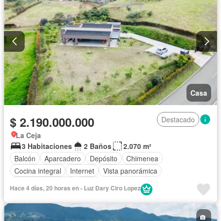
Casa
$ 2.190.000.000
Destacado
La Ceja
3 Habitaciones
2 Baños
2.070 m²
Balcón
Aparcadero
Depósito
Chimenea
Cocina integral
Internet
Vista panorámica
Seguridad privada
Agua
Hace 4 días, 20 horas en - Luz Dary Ciro Lopez