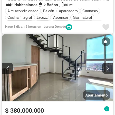
2 Habitaciones
2 Baños
80 m²
Aire acondicionado
Balcón
Aparcadero
Gimnasio
Cocina integral
Jacuzzi
Ascensor
Gas natural
Vista panorámica
Sauna
Seguridad privada
Piscina
Hace 3 días, 16 horas en - Lorena Donado
Agua
Apartamento
$ 380.000.000