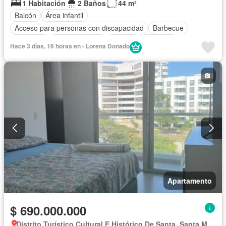
1 Habitación
2 Baños
44 m²
Balcón
Área infantil
Acceso para personas con discapacidad
Barbecue
Gimnasio
Cocina integral
Jacuzzi
Ascensor
Hace 3 días, 16 horas en - Lorena Donado
Gas natural
Vista panorámica
Sauna
Seguridad privada
Piscina
Agua
Apartamento
$ 690.000.000
Distrito Turístico Cultural E Histórico De Santa, Santa Marta