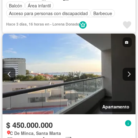
Balcón
Área infantil
Acceso para personas con discapacidad
Barbecue
Gimnasio
Cocina integral
Jacuzzi
Ascensor
Hace 3 días, 16 horas en - Lorena Donado
Gas natural
Vista panorámica
Sauna
Seguridad privada
Piscina
Agua
Apartamento
$ 450.000.000
C De Minca, Santa Marta