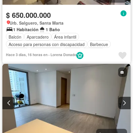
$ 650.000.000
Urb. Salguero, Santa Marta
1 Habitación
1 Baño
Balcón
Aparcadero
Área infantil
Acceso para personas con discapacidad
Barbecue
Gimnasio
Cocina integral
Jacuzzi
Ascensor
Hace 3 días, 16 horas en - Lorena Donado
Gas natural
Vista panorámica
Sauna
Seguridad privada
Piscina
Agua