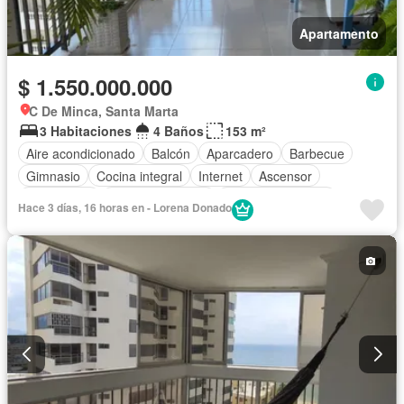
Apartamento
$ 1.550.000.000
C De Minca, Santa Marta
3 Habitaciones
4 Baños
153 m²
Aire acondicionado
Balcón
Aparcadero
Barbecue
Gimnasio
Cocina integral
Internet
Ascensor
Gas natural
Vista panorámica
Seguridad privada
Hace 3 días, 16 horas en - Lorena Donado
Piscina
Agua