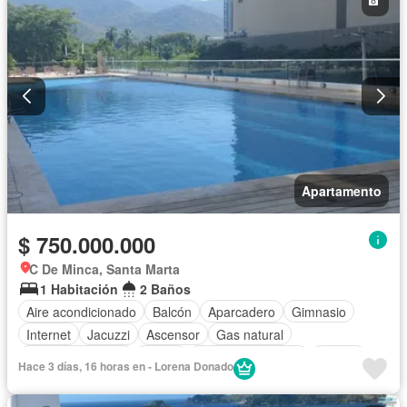
Apartamento
$ 750.000.000
C De Minca, Santa Marta
1 Habitación
2 Baños
Aire acondicionado
Balcón
Aparcadero
Gimnasio
Internet
Jacuzzi
Ascensor
Gas natural
Vista panorámica
Sauna
Seguridad privada
Piscina
Hace 3 días, 16 horas en - Lorena Donado
Agua