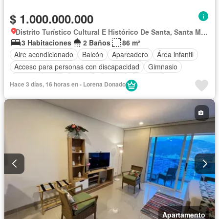
$ 1.000.000.000
Distrito Turístico Cultural E Histórico De Santa, Santa Marta
3 Habitaciones
2 Baños
86 m²
Aire acondicionado
Balcón
Aparcadero
Área infantil
Acceso para personas con discapacidad
Gimnasio
Cocina integral
Internet
Jacuzzi
Ascensor
Hace 3 días, 16 horas en - Lorena Donado
Gas natural
Vista panorámica
Sauna
Seguridad privada
Piscina
Agua
Apartamento