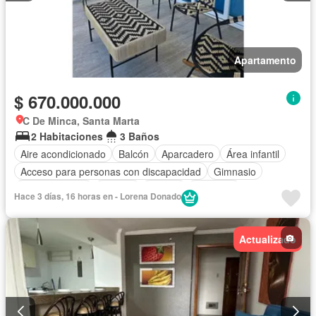
Apartamento
$ 670.000.000
C De Minca, Santa Marta
2 Habitaciones
3 Baños
Aire acondicionado
Balcón
Aparcadero
Área infantil
Acceso para personas con discapacidad
Gimnasio
Cocina integral
Internet
Jacuzzi
Ascensor
Hace 3 días, 16 horas en - Lorena Donado
Gas natural
Vista panorámica
Sauna
Seguridad privada
Piscina
Agua
Actualizado