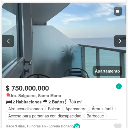
Seguridad privada
Piscina
Agua
Apartamento
$ 750.000.000
Urb. Salguero, Santa Marta
2 Habitaciones
2 Baños
80 m²
Aire acondicionado
Balcón
Aparcadero
Área infantil
Acceso para personas con discapacidad
Barbecue
Gimnasio
Cocina integral
Internet
Jacuzzi
Ascensor
Hace 3 días, 16 horas en - Lorena Donado