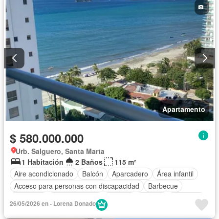
Apartamento
$ 580.000.000
Urb. Salguero, Santa Marta
1 Habitación
2 Baños
115 m²
Aire acondicionado
Balcón
Aparcadero
Área infantil
Acceso para personas con discapacidad
Barbecue
Gimnasio
Cocina integral
Internet
Jacuzzi
Ascensor
26/05/2026 en - Lorena Donado
Gas natural
Vista panorámica
Sauna