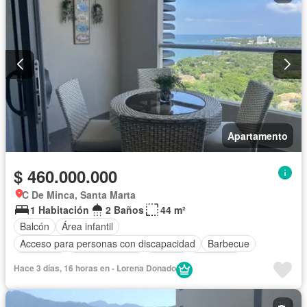
Apartamento
$ 460.000.000
C De Minca, Santa Marta
1 Habitación
2 Baños
44 m²
Balcón
Área infantil
Acceso para personas con discapacidad
Barbecue
Gimnasio
Cocina integral
Jacuzzi
Ascensor
Hace 3 días, 16 horas en - Lorena Donado
Gas natural
Vista panorámica
Sauna
Seguridad privada
Piscina
Agua