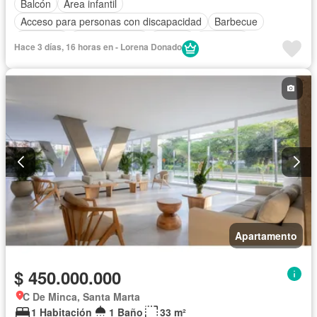
Balcón
Área infantil
Acceso para personas con discapacidad
Barbecue
Gimnasio
Cocina integral
Jacuzzi
Ascensor
Hace 3 días, 16 horas en - Lorena Donado
Gas natural
Vista panorámica
Seguridad privada
Piscina
Agua
Apartamento
$ 450.000.000
C De Minca, Santa Marta
1 Habitación
1 Baño
33 m²