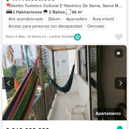
Distrito Turístico Cultural E Histórico De Santa, Santa Marta
3 Habitaciones
2 Baños
86 m²
Aire acondicionado
Balcón
Aparcadero
Área infantil
Acceso para personas con discapacidad
Gimnasio
Cocina integral
Internet
Jacuzzi
Ascensor
Hace 3 días, 16 horas en - Lorena Donado
Gas natural
Vista panorámica
Sauna
Seguridad privada
Piscina
Agua
Apartamento