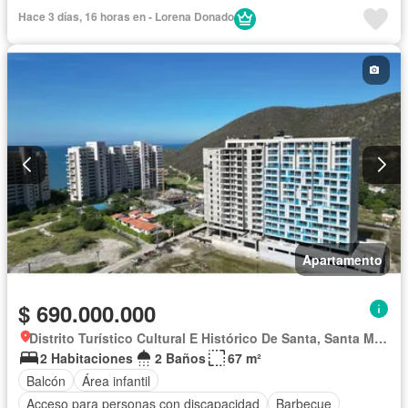
Gimnasio
Cocina integral
Jacuzzi
Ascensor
Hace 3 días, 16 horas en - Lorena Donado
Gas natural
Vista panorámica
Sauna
Seguridad privada
Piscina
Agua
Apartamento
$ 690.000.000
Distrito Turístico Cultural E Histórico De Santa, Santa Marta
2 Habitaciones
2 Baños
67 m²
Balcón
Área infantil
Acceso para personas con discapacidad
Barbecue