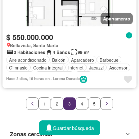
Apartamento
$ 550.000.000
Bellavista, Santa Marta
3 Habitaciones
4 Baños
99 m²
Aire acondicionado
Balcón
Aparcadero
Barbecue
Gimnasio
Cocina integral
Internet
Jacuzzi
Ascensor
Gas natural
Vista panorámica
Sauna
Hace 3 días, 16 horas en - Lorena Donado
Seguridad privada
Piscina
Agua
1
2
3
4
5
Guardar búsqueda
Zonas cercanas