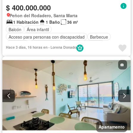
$ 400.000.000
Peñon del Rodadero, Santa Marta
1 Habitación
1 Baño
36 m²
Balcón
Área infantil
Acceso para personas con discapacidad
Barbecue
Gimnasio
Cocina integral
Jacuzzi
Ascensor
Hace 3 días, 16 horas en - Lorena Donado
Gas natural
Vista panorámica
Seguridad privada
Piscina
Agua
Apartamento