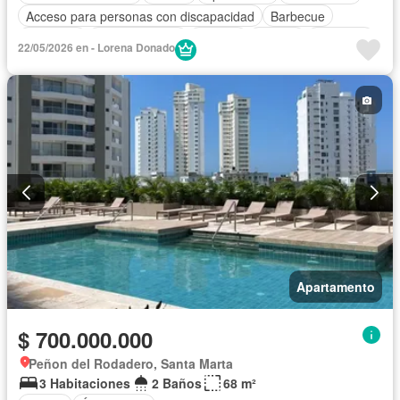
Acceso para personas con discapacidad
Barbecue
Gimnasio
Cocina integral
Internet
Jacuzzi
Ascensor
22/05/2026 en - Lorena Donado
Gas natural
Vista panorámica
Sauna
Seguridad privada
Piscina
Agua
Apartamento
$ 700.000.000
Peñon del Rodadero, Santa Marta
3 Habitaciones
2 Baños
68 m²