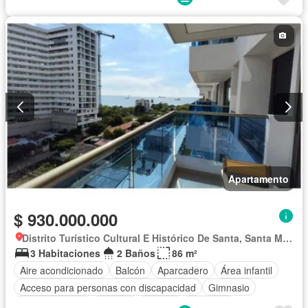
Gas natural
Vista panorámica
Sauna
Seguridad privada
Piscina
Agua
Apartamento
$ 930.000.000
Distrito Turístico Cultural E Histórico De Santa, Santa Marta
3 Habitaciones
2 Baños
86 m²
Aire acondicionado
Balcón
Aparcadero
Área infantil
Acceso para personas con discapacidad
Gimnasio
Cocina integral
Internet
Jacuzzi
Ascensor