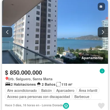
Seguridad privada
Piscina
Agua
Apartamento
$ 850.000.000
Urb. Salguero, Santa Marta
2 Habitaciones
2 Baños
115 m²
Aire acondicionado
Balcón
Aparcadero
Área infantil
Acceso para personas con discapacidad
Barbecue
Gimnasio
Cocina integral
Internet
Jacuzzi
Ascensor
Hace 3 días, 16 horas en - Lorena Donado
Gas natural
Vista panorámica
Sauna