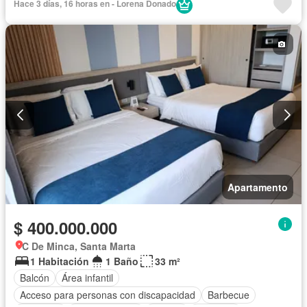
Hace 3 días, 16 horas en - Lorena Donado
Gas natural
Vista panorámica
Sauna
Seguridad privada
Piscina
Agua
Apartamento
$ 400.000.000
C De Minca, Santa Marta
1 Habitación
1 Baño
33 m²
Balcón
Área infantil
Acceso para personas con discapacidad
Barbecue