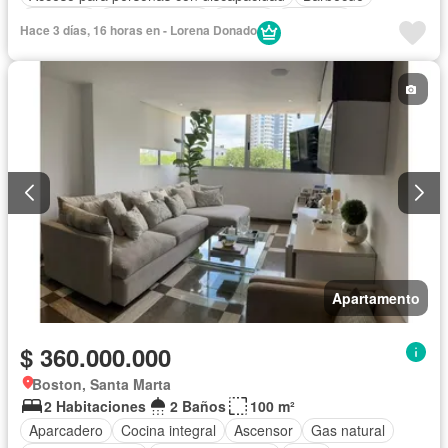
Gimnasio
Cocina integral
Jacuzzi
Ascensor
Hace 3 días, 16 horas en - Lorena Donado
Gas natural
Vista panorámica
Sauna
Seguridad privada
Piscina
Agua
Apartamento
$ 360.000.000
Boston, Santa Marta
2 Habitaciones
2 Baños
100 m²
Aparcadero
Cocina integral
Ascensor
Gas natural