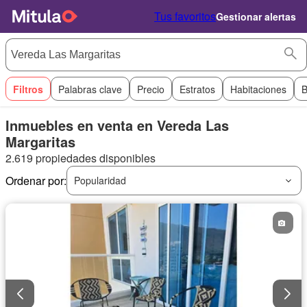
Tus favoritos
Gestionar alertas
Filtros
Palabras clave
Precio
Estratos
Habitaciones
B
Inmuebles en venta en Vereda Las
Margaritas
2.619 propiedades disponibles
Ordenar por:
Popularidad