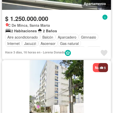
Apartamento
$ 1.250.000.000
C De Minca, Santa Marta
2 Habitaciones
2 Baños
Aire acondicionado
Balcón
Aparcadero
Gimnasio
Internet
Jacuzzi
Ascensor
Gas natural
Vista panorámica
Sauna
Seguridad privada
Piscina
Hace 3 días, 16 horas en - Lorena Donado
Agua
Nuevo
1