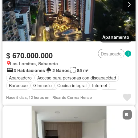
Apartamento
$ 670.000.000
Destacado
Las Lomitas, Sabaneta
3 Habitaciones
2 Baños
85 m²
Aparcadero
Acceso para personas con discapacidad
Barbecue
Gimnasio
Cocina integral
Internet
Ascensor
Gas natural
Seguridad privada
Piscina
Hace 5 días, 12 horas en - Ricardo Correa Henao
Agua