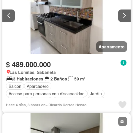
Apartamento
$ 489.000.000
Las Lomitas, Sabaneta
3 Habitaciones
2 Baños
59 m²
Balcón
Aparcadero
Acceso para personas con discapacidad
Jardín
Barbecue
Gimnasio
Cocina integral
Internet
Hace 4 días, 8 horas en - Ricardo Correa Henao
Ascensor
Gas natural
Vista panorámica
Piscina
Agua