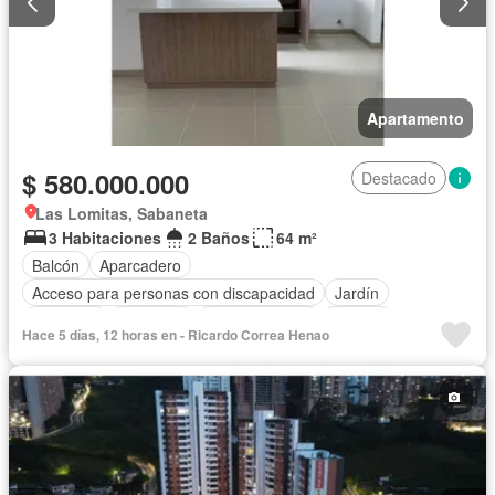
Apartamento
$ 580.000.000
Destacado
Las Lomitas, Sabaneta
3 Habitaciones
2 Baños
64 m²
Balcón
Aparcadero
Acceso para personas con discapacidad
Jardín
Barbecue
Gimnasio
Cocina integral
Internet
Hace 5 días, 12 horas en - Ricardo Correa Henao
Ascensor
Gas natural
Vista panorámica
Seguridad privada
Piscina
Agua