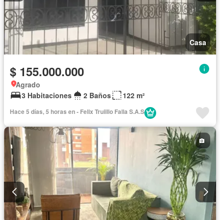
Casa
$ 155.000.000
Agrado
3 Habitaciones
2 Baños
122 m²
Hace 5 días, 5 horas en - Felix Truiillo Falla S.A.S