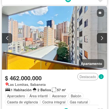
Apartamento
$ 462.000.000
Destacado
Las Lomitas, Sabaneta
1 Habitación
2 Baños
57 m²
Aparcadero
Área infantil
Ascensor
Balcón
Caseta de vigilancia
Cocina integral
Gas natural
Internet
Piscina
Seguridad privada
Vista panorámica