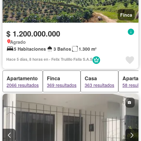
Finca
$ 1.200.000.000
Agrado
5 Habitaciones
3 Baños
1.300 m²
Hace 5 días, 8 horas en - Felix Truiillo Falla S.A.S
Apartamento
Finca
Casa
Apartae
2066 resultados
369 resultados
363 resultados
58 resul