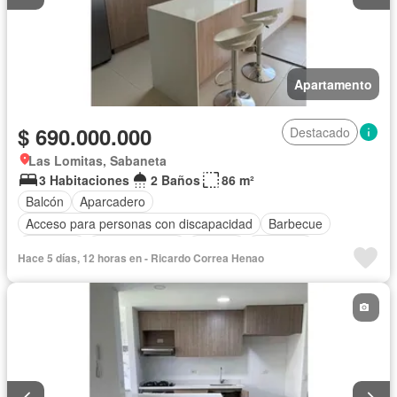
Apartamento
$ 690.000.000
Destacado
Las Lomitas, Sabaneta
3 Habitaciones
2 Baños
86 m²
Balcón
Aparcadero
Acceso para personas con discapacidad
Barbecue
Gimnasio
Cocina integral
Internet
Ascensor
Hace 5 días, 12 horas en - Ricardo Correa Henao
Gas natural
Vista panorámica
Seguridad privada
Piscina
Agua