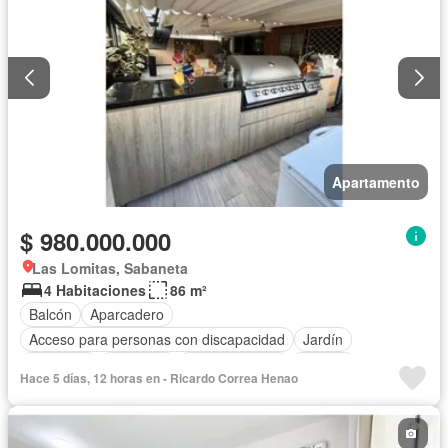
Apartamento
$ 980.000.000
Las Lomitas, Sabaneta
4 Habitaciones
86 m²
Balcón
Aparcadero
Acceso para personas con discapacidad
Jardín
Barbecue
Gimnasio
Cocina integral
Internet
Hace 5 días, 12 horas en - Ricardo Correa Henao
Ascensor
Gas natural
Seguridad privada
Piscina
Agua