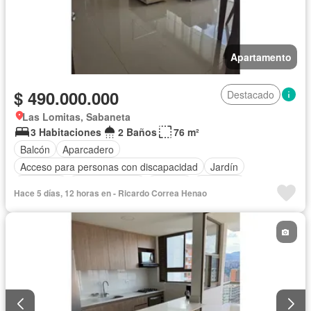
Apartamento
$ 490.000.000
Destacado
Las Lomitas, Sabaneta
3 Habitaciones
2 Baños
76 m²
Balcón
Aparcadero
Acceso para personas con discapacidad
Jardín
Gimnasio
Cocina integral
Internet
Ascensor
Hace 5 días, 12 horas en - Ricardo Correa Henao
Gas natural
Seguridad privada
Piscina
Agua