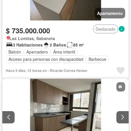
Apartamento
$ 735.000.000
Destacado
Las Lomitas, Sabaneta
3 Habitaciones
2 Baños
85 m²
Balcón
Aparcadero
Área infantil
Acceso para personas con discapacidad
Barbecue
Gimnasio
Cocina integral
Internet
Ascensor
Hace 5 días, 12 horas en - Ricardo Correa Henao
Gas natural
Seguridad privada
Piscina
Agua