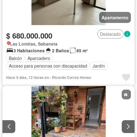
Apartamento
$ 680.000.000
Destacado
Las Lomitas, Sabaneta
3 Habitaciones
2 Baños
85 m²
Balcón
Aparcadero
Acceso para personas con discapacidad
Jardín
Barbecue
Gimnasio
Cocina integral
Internet
Hace 5 días, 12 horas en - Ricardo Correa Henao
Ascensor
Gas natural
Seguridad privada
Piscina
Agua