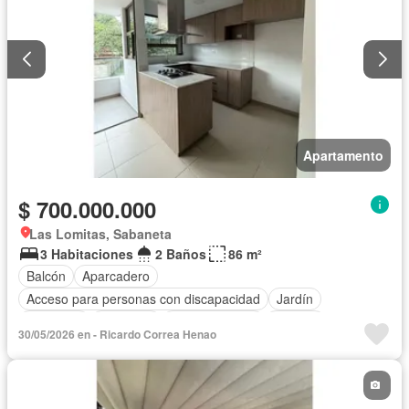
Apartamento
$ 700.000.000
Las Lomitas, Sabaneta
3 Habitaciones
2 Baños
86 m²
Balcón
Aparcadero
Acceso para personas con discapacidad
Jardín
Barbecue
Gimnasio
Cocina integral
Internet
30/05/2026 en - Ricardo Correa Henao
Ascensor
Gas natural
Seguridad privada
Piscina
Agua