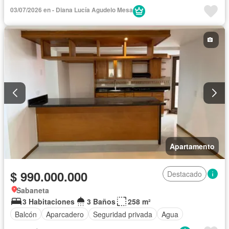
Barbecue
Cocina integral
Cuarto de servicio
03/07/2026 en - Diana Lucía Agudelo Mesa
Gas natural
Internet
Jardín
Vista panorámica
Wifi
Apartamento
$ 990.000.000
Destacado
Sabaneta
3 Habitaciones
3 Baños
258 m²
Balcón
Aparcadero
Seguridad privada
Agua