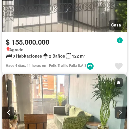
Casa
$ 155.000.000
Agrado
3 Habitaciones
2 Baños
122 m²
Hace 4 días, 11 horas en - Felix Truiillo Falla S.A.S