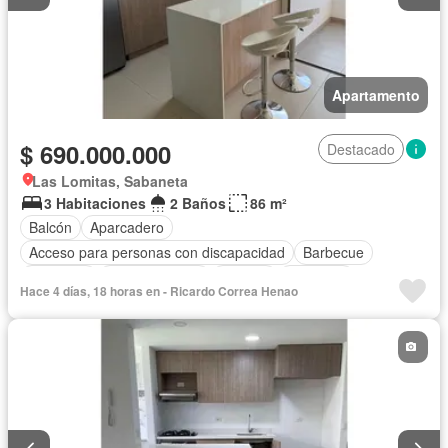
Apartamento
$ 690.000.000
Destacado
Las Lomitas, Sabaneta
3 Habitaciones
2 Baños
86 m²
Balcón
Aparcadero
Acceso para personas con discapacidad
Barbecue
Gimnasio
Cocina integral
Internet
Ascensor
Hace 4 días, 18 horas en - Ricardo Correa Henao
Gas natural
Vista panorámica
Seguridad privada
Piscina
Agua