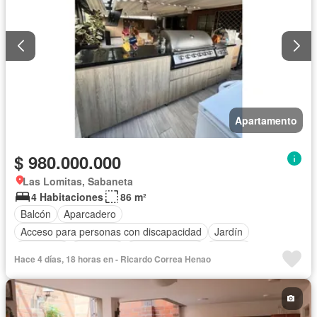
Apartamento
$ 980.000.000
Las Lomitas, Sabaneta
4 Habitaciones
86 m²
Balcón
Aparcadero
Acceso para personas con discapacidad
Jardín
Barbecue
Gimnasio
Cocina integral
Internet
Hace 4 días, 18 horas en - Ricardo Correa Henao
Ascensor
Gas natural
Seguridad privada
Piscina
Agua