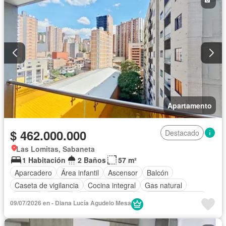
Apartamento
$ 462.000.000
Destacado
Las Lomitas, Sabaneta
1 Habitación
2 Baños
57 m²
Aparcadero
Área infantil
Ascensor
Balcón
Caseta de vigilancia
Cocina integral
Gas natural
Internet
Piscina
Seguridad privada
Vista panorámica
09/07/2026 en - Diana Lucía Agudelo Mesa
Wifi