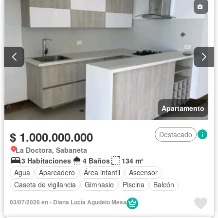
Apartamento
$ 1.000.000.000
Destacado
La Doctora, Sabaneta
3 Habitaciones
4 Baños
134 m²
Agua
Aparcadero
Área infantil
Ascensor
Caseta de vigilancia
Gimnasio
Piscina
Balcón
Barbecue
Cocina integral
Cuarto de servicio
03/07/2026 en - Diana Lucía Agudelo Mesa
Gas natural
Internet
Jardín
Vista panorámica
Wifi