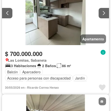
Apartamento
$ 700.000.000
Las Lomitas, Sabaneta
3 Habitaciones
2 Baños
86 m²
Balcón
Aparcadero
Acceso para personas con discapacidad
Jardín
Barbecue
Gimnasio
Cocina integral
Internet
30/05/2026 en - Ricardo Correa Henao
Ascensor
Gas natural
Seguridad privada
Piscina
Agua