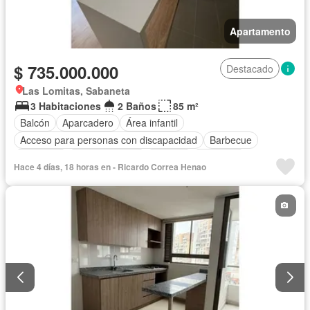
Apartamento
$ 735.000.000
Destacado
Las Lomitas, Sabaneta
3 Habitaciones
2 Baños
85 m²
Balcón
Aparcadero
Área infantil
Acceso para personas con discapacidad
Barbecue
Gimnasio
Cocina integral
Internet
Ascensor
Hace 4 días, 18 horas en - Ricardo Correa Henao
Gas natural
Seguridad privada
Piscina
Agua