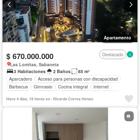
Apartamento
$ 670.000.000
Destacado
Las Lomitas, Sabaneta
3 Habitaciones
2 Baños
85 m²
Aparcadero
Acceso para personas con discapacidad
Barbecue
Gimnasio
Cocina integral
Internet
Ascensor
Gas natural
Seguridad privada
Piscina
Hace 4 días, 18 horas en - Ricardo Correa Henao
Agua