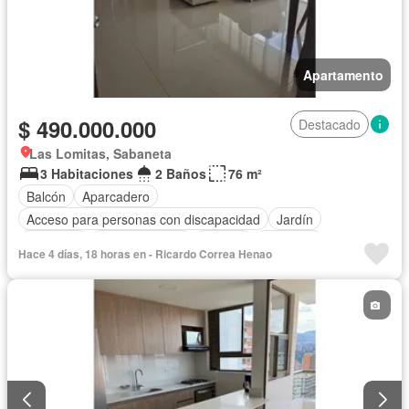
Apartamento
$ 490.000.000
Destacado
Las Lomitas, Sabaneta
3 Habitaciones
2 Baños
76 m²
Balcón
Aparcadero
Acceso para personas con discapacidad
Jardín
Gimnasio
Cocina integral
Internet
Ascensor
Hace 4 días, 18 horas en - Ricardo Correa Henao
Gas natural
Seguridad privada
Piscina
Agua