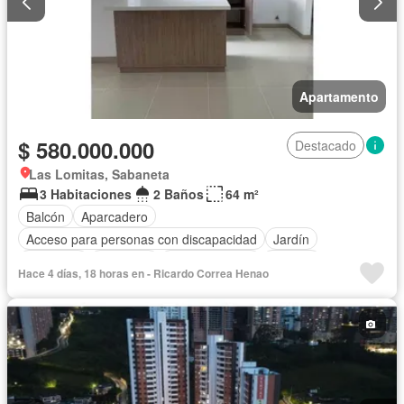
Apartamento
$ 580.000.000
Destacado
Las Lomitas, Sabaneta
3 Habitaciones
2 Baños
64 m²
Balcón
Aparcadero
Acceso para personas con discapacidad
Jardín
Barbecue
Gimnasio
Cocina integral
Internet
Hace 4 días, 18 horas en - Ricardo Correa Henao
Ascensor
Gas natural
Vista panorámica
Seguridad privada
Piscina
Agua