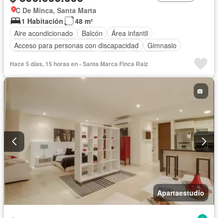
C De Minca, Santa Marta
1 Habitación
48 m²
Aire acondicionado
Balcón
Área infantil
Acceso para personas con discapacidad
Gimnasio
Cocina integral
Internet
Jacuzzi
Ascensor
Hace 5 días, 15 horas en - Santa Marca Finca Raiz
Vista panorámica
Sauna
Seguridad privada
Piscina
Agua
Apartaestudio