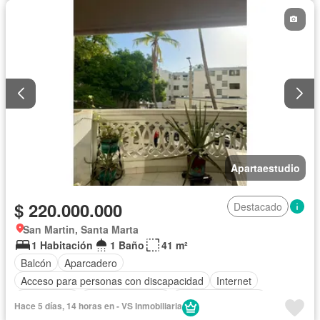
Apartaestudio
$ 220.000.000
Destacado
San Martin, Santa Marta
1 Habitación
1 Baño
41 m²
Balcón
Aparcadero
Acceso para personas con discapacidad
Internet
Gas natural
Vista panorámica
Seguridad privada
Hace 5 días, 14 horas en - VS Inmobiliaria
Piscina
Agua