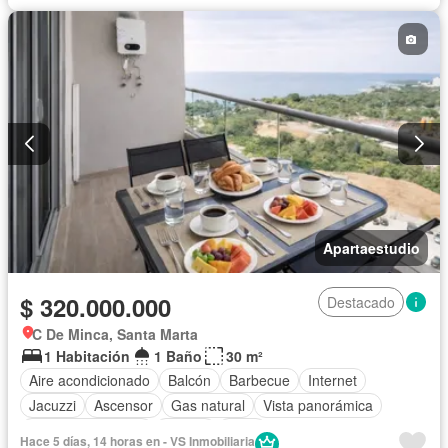
Apartaestudio
$ 320.000.000
Destacado
C De Minca, Santa Marta
1 Habitación
1 Baño
30 m²
Aire acondicionado
Balcón
Barbecue
Internet
Jacuzzi
Ascensor
Gas natural
Vista panorámica
Seguridad privada
Piscina
Agua
Hace 5 días, 14 horas en - VS Inmobiliaria