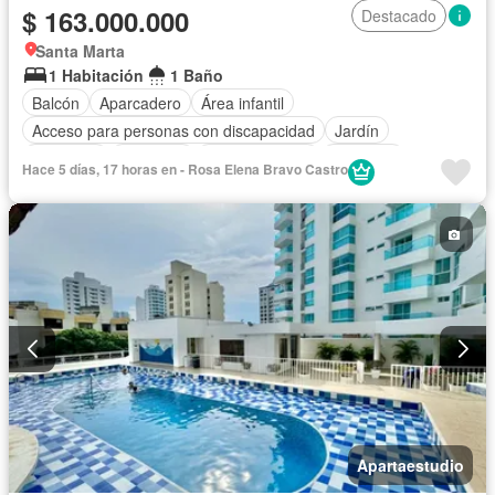
$ 163.000.000
Destacado
Santa Marta
1 Habitación
1 Baño
Balcón
Aparcadero
Área infantil
Acceso para personas con discapacidad
Jardín
Barbecue
Gimnasio
Cocina integral
Ascensor
Hace 5 días, 17 horas en - Rosa Elena Bravo Castro
Gas natural
Seguridad privada
Piscina
Agua
Apartaestudio