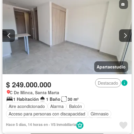
Apartaestudio
$ 249.000.000
Destacado
C De Minca, Santa Marta
1 Habitación
1 Baño
30 m²
Aire acondicionado
Alarma
Balcón
Acceso para personas con discapacidad
Gimnasio
Ascensor
Gas natural
Vista panorámica
Piscina
Hace 5 días, 14 horas en - VS Inmobiliaria
Agua