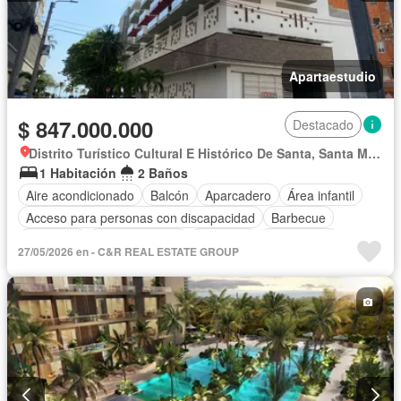
Apartaestudio
$ 847.000.000
Destacado
Distrito Turístico Cultural E Histórico De Santa, Santa Marta
1 Habitación
2 Baños
Aire acondicionado
Balcón
Aparcadero
Área infantil
Acceso para personas con discapacidad
Barbecue
Gimnasio
Cocina integral
Ascensor
Gas natural
27/05/2026 en - C&R REAL ESTATE GROUP
Vista panorámica
Seguridad privada
Piscina