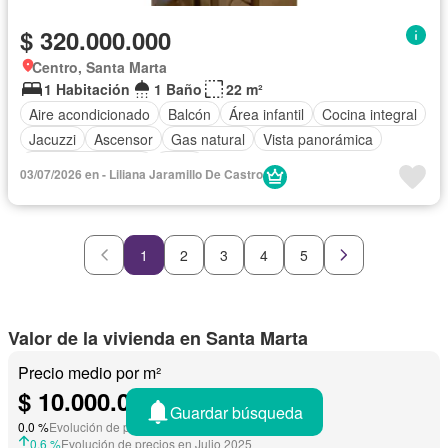
$ 320.000.000
Centro, Santa Marta
1 Habitación
1 Baño
22 m²
Aire acondicionado
Balcón
Área infantil
Cocina integral
Jacuzzi
Ascensor
Gas natural
Vista panorámica
Seguridad privada
Agua
03/07/2026 en - Liliana Jaramillo De Castro
1
2
3
4
5
Valor de la vivienda en Santa Marta
Precio medio por m²
$ 10.000.000/
m²
Guardar búsqueda
0.0 %
Evolución de precios en Junio 2026
0.6 %
Evolución de precios en Julio 2025