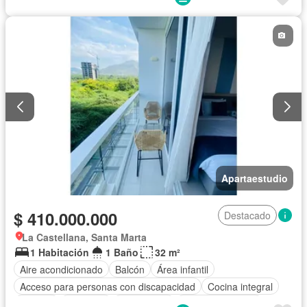
Apartaestudio
$ 410.000.000
Destacado
La Castellana, Santa Marta
1 Habitación
1 Baño
32 m²
Aire acondicionado
Balcón
Área infantil
Acceso para personas con discapacidad
Cocina integral
Internet
Ascensor
Gas natural
Vista panorámica