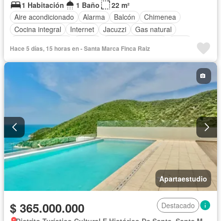
1 Habitación
1 Baño
22 m²
Aire acondicionado
Alarma
Balcón
Chimenea
Cocina integral
Internet
Jacuzzi
Gas natural
Vista panorámica
Sauna
Cuarto de servicio
Agua
Hace 5 días, 15 horas en - Santa Marca Finca Raiz
Apartaestudio
$ 365.000.000
Destacado