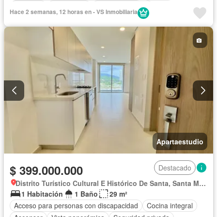
Ascensor
Gas natural
Vista panorámica
Hace 2 semanas, 12 horas en - VS Inmobiliaria
Seguridad privada
Piscina
Agua
Apartaestudio
$ 399.000.000
Destacado
Distrito Turístico Cultural E Histórico De Santa, Santa Marta
1 Habitación
1 Baño
29 m²
Acceso para personas con discapacidad
Cocina integral