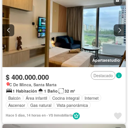
Apartaestudio
$ 400.000.000
Destacado
C De Minca, Santa Marta
1 Habitación
1 Baño
32 m²
Balcón
Área infantil
Cocina integral
Internet
Ascensor
Gas natural
Vista panorámica
Seguridad privada
Piscina
Agua
Hace 5 días, 14 horas en - VS Inmobiliaria