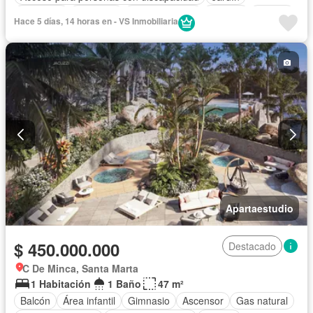
Barbecue
Gimnasio
Cocina integral
Internet
Jacuzzi
Hace 5 días, 14 horas en - VS Inmobiliaria
Ascensor
Gas natural
Sauna
Seguridad privada
Piscina
Agua
Apartaestudio
$ 450.000.000
Destacado
C De Minca, Santa Marta
1 Habitación
1 Baño
47 m²
Balcón
Área infantil
Gimnasio
Ascensor
Gas natural