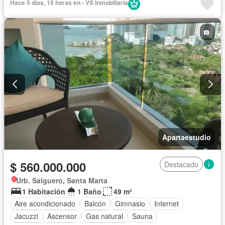
Hace 5 días, 15 horas en - VS Inmobiliaria
Seguridad privada
Piscina
Agua
Apartaestudio
$ 560.000.000
Destacado
Urb. Salguero, Santa Marta
1 Habitación
1 Baño
49 m²
Aire acondicionado
Balcón
Gimnasio
Internet
Jacuzzi
Ascensor
Gas natural
Sauna