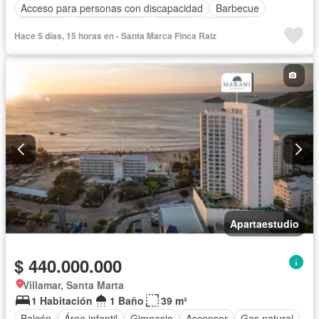
Acceso para personas con discapacidad
Barbecue
Gimnasio
Cocina integral
Internet
Ascensor
Hace 5 días, 15 horas en - Santa Marca Finca Raiz
Seguridad privada
Piscina
Apartaestudio
$ 440.000.000
Villamar, Santa Marta
1 Habitación
1 Baño
39 m²
Balcón
Área infantil
Gimnasio
Ascensor
Gas natural