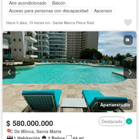
Aire acondicionado
Balcón
Acceso para personas con discapacidad
Ascensor
Seguridad privada
Piscina
Hace 5 días, 15 horas en - Santa Marca Finca Raiz
Apartaestudio
$ 580.000.000
Destacado
C De Minca, Santa Marta
1 Habitación
2 Baños
44 m²