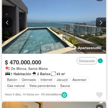
Apartaestudio
$ 470.000.000
Destacado
C De Minca, Santa Marta
1 Habitación
2 Baños
43 m²
Balcón
Gimnasio
Internet
Jacuzzi
Ascensor
Gas natural
Vista panorámica
Sauna
Seguridad privada
Piscina
Agua
Hace 5 días, 14 horas en - VS Inmobiliaria