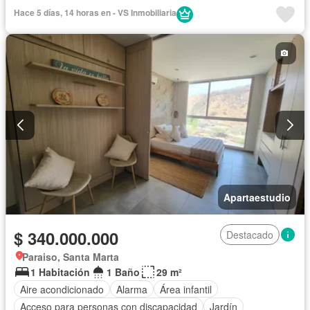
Seguridad privada
Piscina
Agua
Hace 5 días, 14 horas en - VS Inmobiliaria
Apartaestudio
$ 340.000.000
Destacado
Paraiso, Santa Marta
1 Habitación
1 Baño
29 m²
Aire acondicionado
Alarma
Área infantil
Acceso para personas con discapacidad
Jardín