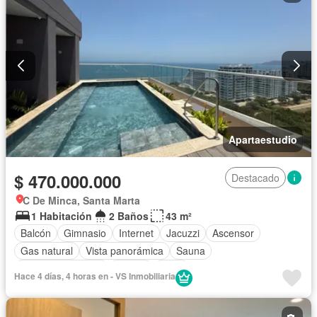
Apartaestudio
$ 470.000.000
Destacado
C De Minca, Santa Marta
1 Habitación
2 Baños
43 m²
Balcón
Gimnasio
Internet
Jacuzzi
Ascensor
Gas natural
Vista panorámica
Sauna
Seguridad privada
Piscina
Agua
Hace 4 días, 4 horas en - VS Inmobiliaria