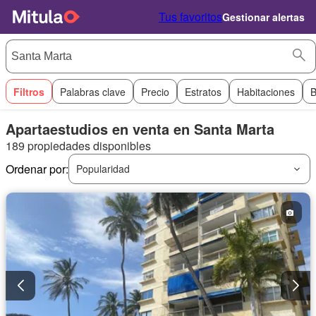
Tus favoritos
Gestionar alertas
Filtros
Palabras clave
Precio
Estratos
Habitaciones
B
Apartaestudios en venta en Santa Marta
189 propiedades disponibles
Ordenar por:
Popularidad