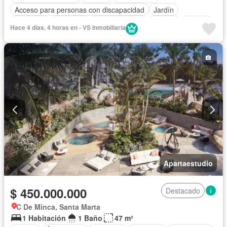
Acceso para personas con discapacidad
Jardín
Barbecue
Gimnasio
Cocina integral
Internet
Jacuzzi
Hace 4 días, 4 horas en - VS Inmobiliaria
Ascensor
Gas natural
Sauna
Seguridad privada
Piscina
Agua
Apartaestudio
$ 450.000.000
Destacado
C De Minca, Santa Marta
1 Habitación
1 Baño
47 m²