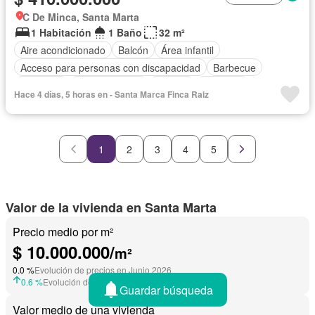
C De Minca, Santa Marta
1 Habitación
1 Baño
32 m²
Aire acondicionado
Balcón
Área infantil
Acceso para personas con discapacidad
Barbecue
Gimnasio
Cocina integral
Internet
Ascensor
Hace 4 días, 5 horas en - Santa Marca Finca Raiz
Seguridad privada
Piscina
1
2
3
4
5
Valor de la vivienda en Santa Marta
Precio medio por m²
$ 10.000.000/
m²
0.0 %
Evolución de precios en Junio 2026
0.6 %
Evolución de precios en Julio 2025
Guardar búsqueda
Valor medio de una vivienda