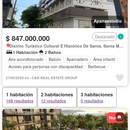
Apartaestudio
$ 847.000.000
Destacado
Distrito Turístico Cultural E Histórico De Santa, Santa Marta
1 Habitación
2 Baños
Aire acondicionado
Balcón
Aparcadero
Área infantil
Acceso para personas con discapacidad
Barbecue
Gimnasio
Cocina integral
Ascensor
Gas natural
27/05/2026 en - C&R REAL ESTATE GROUP
Vista panorámica
Seguridad privada
Piscina
1 habitación
2 habitaciones
3 habitaciones
168 resultados
12 resultados
5 resultados
Nuevo