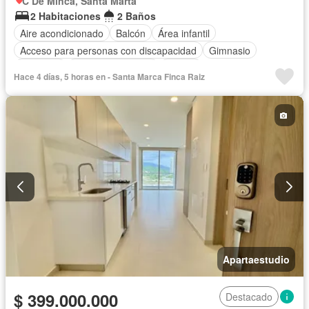
C De Minca, Santa Marta
2 Habitaciones
2 Baños
Aire acondicionado
Balcón
Área infantil
Acceso para personas con discapacidad
Gimnasio
Ascensor
Seguridad privada
Piscina
Hace 4 días, 5 horas en - Santa Marca Finca Raiz
Apartaestudio
$ 399.000.000
Destacado