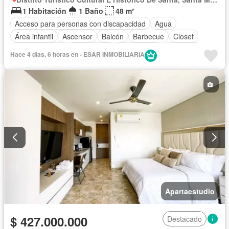
1 Habitación
1 Baño
48 m²
Acceso para personas con discapacidad
Agua
Área infantil
Ascensor
Balcón
Barbecue
Closet
Cocina integral
Electricidad
Gas natural
Gimnasio
Hace 4 días, 6 horas en - ESAR INMOBILIARIA
Piscina
Vigilante
Seguridad privada
Tanque de agua
Terraza
Vista panorámica
Zonas verdes
Completamente amoblado
Apartaestudio
$ 427.000.000
Destacado