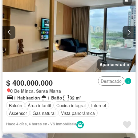
Apartaestudio
$ 400.000.000
Destacado
C De Minca, Santa Marta
1 Habitación
1 Baño
32 m²
Balcón
Área infantil
Cocina integral
Internet
Ascensor
Gas natural
Vista panorámica
Seguridad privada
Piscina
Agua
Hace 4 días, 4 horas en - VS Inmobiliaria