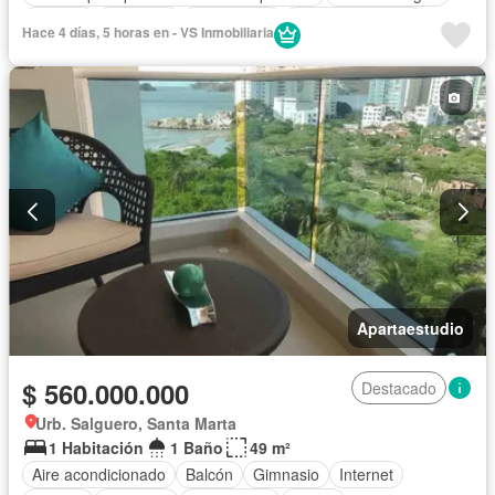
Internet
Ascensor
Gas natural
Vista panorámica
Hace 4 días, 5 horas en - VS Inmobiliaria
Seguridad privada
Piscina
Agua
Apartaestudio
$ 560.000.000
Destacado
Urb. Salguero, Santa Marta
1 Habitación
1 Baño
49 m²
Aire acondicionado
Balcón
Gimnasio
Internet