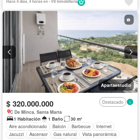
Hace 4 días, 4 horas en - VS Inmobiliaria
Piscina
Agua
Apartaestudio
$ 320.000.000
Destacado
C De Minca, Santa Marta
1 Habitación
1 Baño
30 m²
Aire acondicionado
Balcón
Barbecue
Internet
Jacuzzi
Ascensor
Gas natural
Vista panorámica