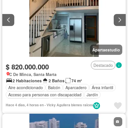
Apartaestudio
$ 820.000.000
Destacado
C De Minca, Santa Marta
2 Habitaciones
2 Baños
74 m²
Aire acondicionado
Balcón
Aparcadero
Área infantil
Acceso para personas con discapacidad
Jardín
Barbecue
Gimnasio
Ascensor
Gas natural
Hace 4 días, 4 horas en - Vicky Aguilera bienes raíces
Vista panorámica
Seguridad privada
Piscina
Agua