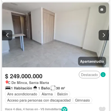
Apartaestudio
$ 249.000.000
Destacado
C De Minca, Santa Marta
1 Habitación
1 Baño
30 m²
Aire acondicionado
Alarma
Balcón
Acceso para personas con discapacidad
Gimnasio
Ascensor
Gas natural
Vista panorámica
Piscina
Hace 4 días, 4 horas en - VS Inmobiliaria