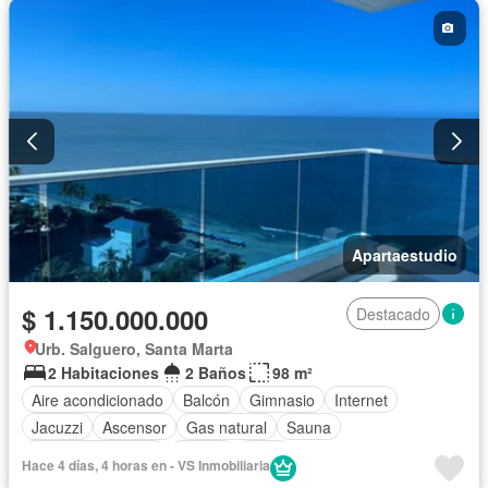
Seguridad privada
Piscina
Agua
Apartaestudio
$ 1.150.000.000
Destacado
Urb. Salguero, Santa Marta
2 Habitaciones
2 Baños
98 m²
Aire acondicionado
Balcón
Gimnasio
Internet
Jacuzzi
Ascensor
Gas natural
Sauna
Seguridad privada
Piscina
Agua
Hace 4 días, 4 horas en - VS Inmobiliaria