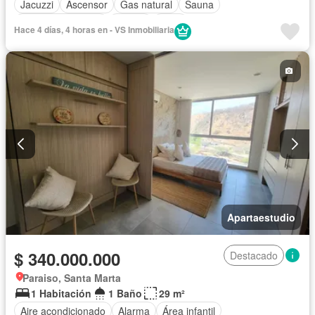
Jacuzzi
Ascensor
Gas natural
Sauna
Seguridad privada
Piscina
Agua
Hace 4 días, 4 horas en - VS Inmobiliaria
Apartaestudio
$ 340.000.000
Destacado
Paraiso, Santa Marta
1 Habitación
1 Baño
29 m²
Aire acondicionado
Alarma
Área infantil