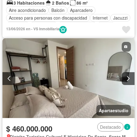
3 Habitaciones
2 Baños
86 m²
Aire acondicionado
Balcón
Aparcadero
Acceso para personas con discapacidad
Internet
Jacuzzi
Ascensor
Gas natural
Vista panorámica
Sauna
13/06/2026 en - VS Inmobiliaria
Seguridad privada
Piscina
Agua
Apartaestudio
$ 460.000.000
Destacado
Distrito Turístico Cultural E Histórico De Santa, Santa Marta