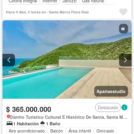
Cocina integral
Internet
Jacuzzi
Gas natural
Vista panorámica
Sauna
Cuarto de servicio
Agua
Hace 4 días, 5 horas en - Santa Marca Finca Raiz
Apartaestudio
$ 365.000.000
Destacado
Distrito Turístico Cultural E Histórico De Santa, Santa Marta
1 Habitación
1 Baño
Aire acondicionado
Balcón
Área infantil
Gimnasio