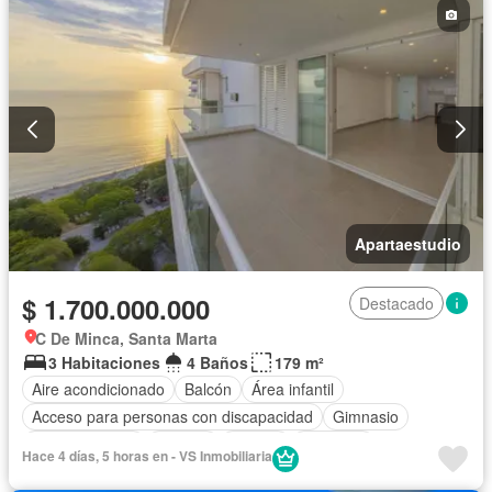
Apartaestudio
$ 1.700.000.000
Destacado
C De Minca, Santa Marta
3 Habitaciones
4 Baños
179 m²
Aire acondicionado
Balcón
Área infantil
Acceso para personas con discapacidad
Gimnasio
Cocina integral
Internet
Jacuzzi
Ascensor
Hace 4 días, 5 horas en - VS Inmobiliaria
Gas natural
Vista panorámica
Sauna