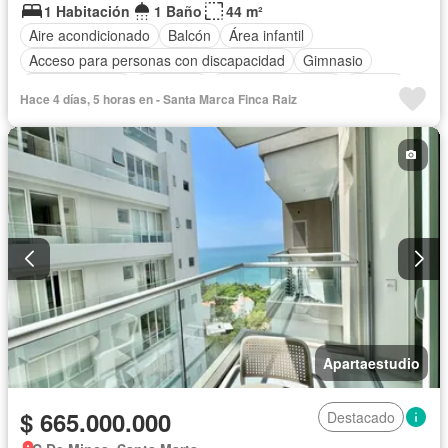
1 Habitación
1 Baño
44 m²
Aire acondicionado
Balcón
Área infantil
Acceso para personas con discapacidad
Gimnasio
Cocina integral
Ascensor
Seguridad privada
Piscina
Hace 4 días, 5 horas en - Santa Marca Finca Raiz
Agua
Apartaestudio
$ 665.000.000
Destacado