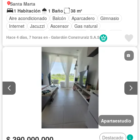
Santa Marta
1 Habitación
1 Baño
38 m²
Aire acondicionado
Balcón
Aparcadero
Gimnasio
Internet
Jacuzzi
Ascensor
Gas natural
Vista panorámica
Seguridad privada
Piscina
Agua
Hace 4 días, 7 horas en - Galardón Construraiz S.A.S
Apartaestudio
$ 390.000.000
Destacado