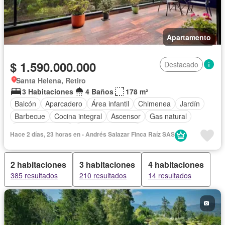
Apartamento
$ 1.590.000.000
Destacado
Santa Helena, Retiro
3 Habitaciones
4 Baños
178 m²
Balcón
Aparcadero
Área infantil
Chimenea
Jardín
Barbecue
Cocina integral
Ascensor
Gas natural
Vista panorámica
Seguridad privada
Hace 2 días, 23 horas en - Andrés Salazar Finca Raíz SAS
2 habitaciones
3 habitaciones
4 habitaciones
385 resultados
210 resultados
14 resultados