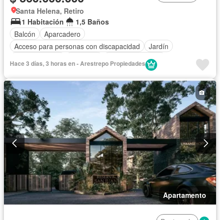
Santa Helena, Retiro
1 Habitación
1,5 Baños
Balcón
Aparcadero
Acceso para personas con discapacidad
Jardín
Cocina integral
Ascensor
Vista panorámica
Hace 3 días, 3 horas en - Arestrepo Propiedades
Seguridad privada
Apartamento