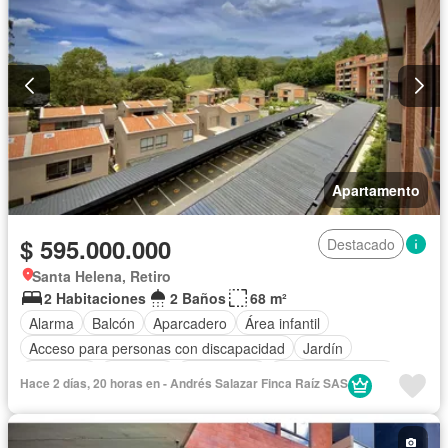
Apartamento
$ 595.000.000
Destacado
Santa Helena, Retiro
2 Habitaciones
2 Baños
68 m²
Alarma
Balcón
Aparcadero
Área infantil
Acceso para personas con discapacidad
Jardín
Barbecue
Ascensor
Gas natural
Vista panorámica
Hace 2 días, 20 horas en - Andrés Salazar Finca Raíz SAS
Seguridad privada