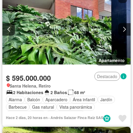
Apartamento
$ 595.000.000
Destacado
Santa Helena, Retiro
2 Habitaciones
2 Baños
68 m²
Alarma
Balcón
Aparcadero
Área infantil
Jardín
Barbecue
Gas natural
Vista panorámica
Seguridad privada
Cuarto de servicio
Hace 2 días, 20 horas en - Andrés Salazar Finca Raíz SAS