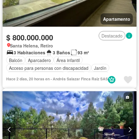
Apartamento
$ 800.000.000
Destacado
Santa Helena, Retiro
3 Habitaciones
3 Baños
93 m²
Balcón
Aparcadero
Área infantil
Acceso para personas con discapacidad
Jardín
Gimnasio
Cocina integral
Internet
Ascensor
Hace 2 días, 20 horas en - Andrés Salazar Finca Raíz SAS
Gas natural
Vista panorámica
Seguridad privada
Piscina
Agua
Patio