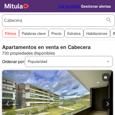
Tus favoritos
Gestionar alertas
Filtros
Palabras clave
Precio
Estratos
Habitaciones
B
Apartamentos en venta en Cabecera
730 propiedades disponibles
Ordenar por:
Popularidad