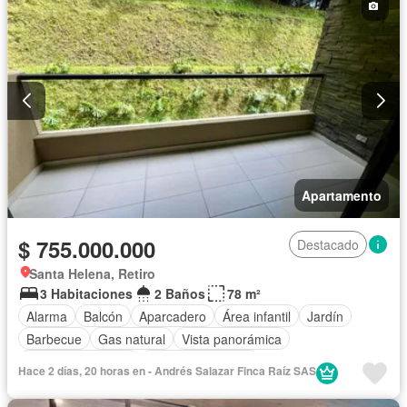
Apartamento
$ 755.000.000
Destacado
Santa Helena, Retiro
3 Habitaciones
2 Baños
78 m²
Alarma
Balcón
Aparcadero
Área infantil
Jardín
Barbecue
Gas natural
Vista panorámica
Seguridad privada
Cuarto de servicio
Hace 2 días, 20 horas en - Andrés Salazar Finca Raíz SAS