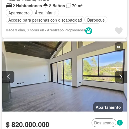
2 Habitaciones
2 Baños
70 m²
Aparcadero
Área infantil
Acceso para personas con discapacidad
Barbecue
Gimnasio
Cocina integral
Jacuzzi
Ascensor
Hace 3 días, 3 horas en - Arestrepo Propiedades
Seguridad privada
Apartamento
$ 820.000.000
Destacado