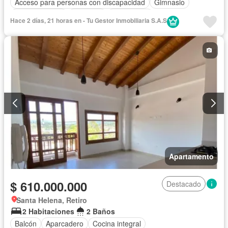
Acceso para personas con discapacidad
Gimnasio
Cocina integral
Ascensor
Gas natural
Hace 2 días, 21 horas en - Tu Gestor Inmobiliaria S.A.S
Vista panorámica
Seguridad privada
Piscina
Agua
Apartamento
$ 610.000.000
Destacado
Santa Helena, Retiro
2 Habitaciones
2 Baños
Balcón
Aparcadero
Cocina integral