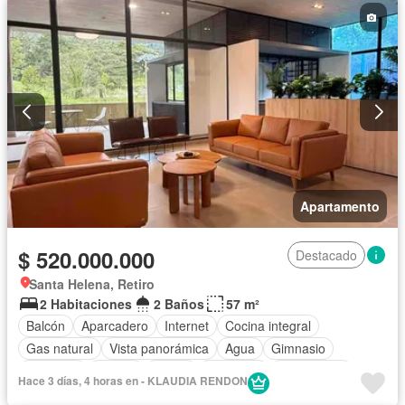
Apartamento
$ 520.000.000
Destacado
Santa Helena, Retiro
2 Habitaciones
2 Baños
57 m²
Balcón
Aparcadero
Internet
Cocina integral
Gas natural
Vista panorámica
Agua
Gimnasio
Ascensor
Piscina
Sauna
Barbecue
Área infantil
Hace 3 días, 4 horas en - KLAUDIA RENDON