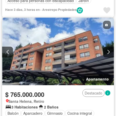
Acceso para personas con discapacidad
Jardín
Cocina integral
Ascensor
Vista panorámica
Hace 3 días, 3 horas en - Arestrepo Propiedades
Seguridad privada
Apartamento
$ 765.000.000
Destacado
Santa Helena, Retiro
3 Habitaciones
2 Baños
Balcón
Aparcadero
Gimnasio
Cocina integral