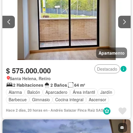
Apartamento
$ 575.000.000
Destacado
Santa Helena, Retiro
2 Habitaciones
2 Baños
64 m²
Alarma
Balcón
Aparcadero
Área infantil
Jardín
Barbecue
Gimnasio
Cocina integral
Ascensor
Gas natural
Vista panorámica
Seguridad privada
Hace 2 días, 20 horas en - Andrés Salazar Finca Raíz SAS
Piscina
Cancha de tenis