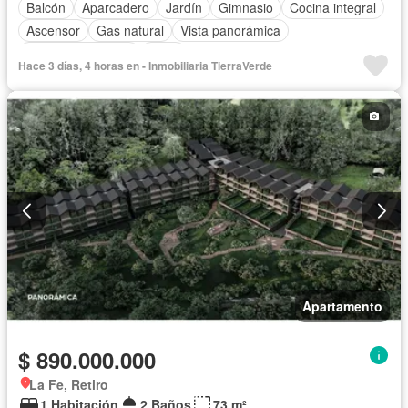
Balcón
Aparcadero
Jardín
Gimnasio
Cocina integral
Ascensor
Gas natural
Vista panorámica
Seguridad privada
Agua
Hace 3 días, 4 horas en - Inmobiliaria TierraVerde
Apartamento
$ 890.000.000
La Fe, Retiro
1 Habitación
2 Baños
73 m²