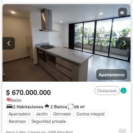
Vista panorámica
Apartamento
$ 670.000.000
Destacado
Retiro
2 Habitaciones
2 Baños
68 m²
Aparcadero
Jardín
Gimnasio
Cocina integral
Ascensor
Seguridad privada
Hace 3 días, 2 horas en - EHR Bien Raíz