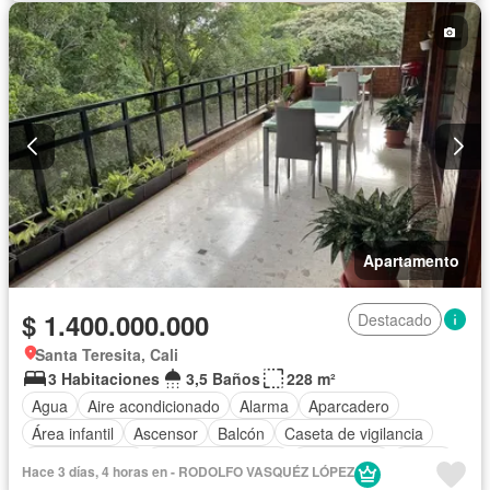
Apartamento
$ 1.400.000.000
Destacado
Santa Teresita, Cali
3 Habitaciones
3,5 Baños
228 m²
Agua
Aire acondicionado
Alarma
Aparcadero
Área infantil
Ascensor
Balcón
Caseta de vigilancia
Cocina integral
Cuarto de servicio
Gas natural
Jardín
Hace 3 días, 4 horas en - RODOLFO VASQUÉZ LÓPEZ
Piscina
Seguridad privada
Tanque de agua