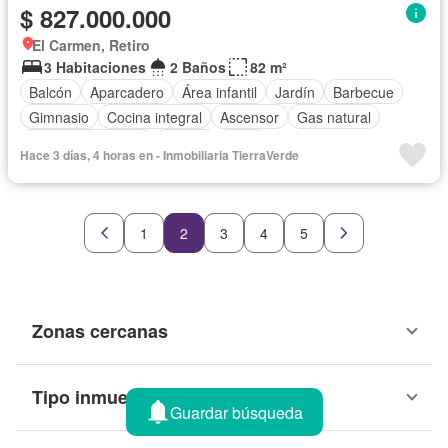
$ 827.000.000
El Carmen, Retiro
3 Habitaciones
2 Baños
82 m²
Balcón
Aparcadero
Área infantil
Jardín
Barbecue
Gimnasio
Cocina integral
Ascensor
Gas natural
Seguridad privada
Piscina
Agua
Hace 3 días, 4 horas en - Inmobiliaria TierraVerde
1
2
3
4
5
Zonas cercanas
Tipo inmueble
Guardar búsqueda