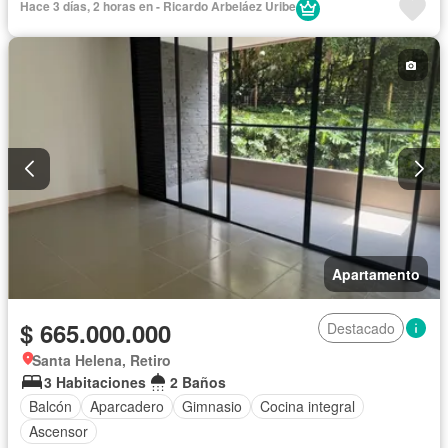
Hace 3 días, 2 horas en - Ricardo Arbeláez Uribe
Seguridad privada
Apartamento
$ 665.000.000
Destacado
Santa Helena, Retiro
3 Habitaciones
2 Baños
Balcón
Aparcadero
Gimnasio
Cocina integral
Ascensor