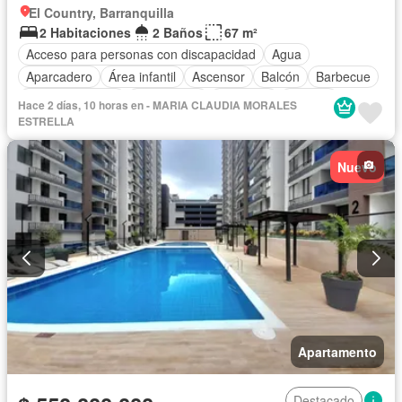
El Country, Barranquilla
2 Habitaciones
2 Baños
67 m²
Acceso para personas con discapacidad
Agua
Aparcadero
Área infantil
Ascensor
Balcón
Barbecue
Cancha de tenis
Gas natural
Gimnasio
Internet
Hace 2 días, 10 horas en - MARIA CLAUDIA MORALES
Jacuzzi
Jardín
Piscina
Sauna
Seguridad privada
ESTRELLA
Tanque de agua
Terraza
Vista panorámica
Nuevo
Apartamento
Destacado