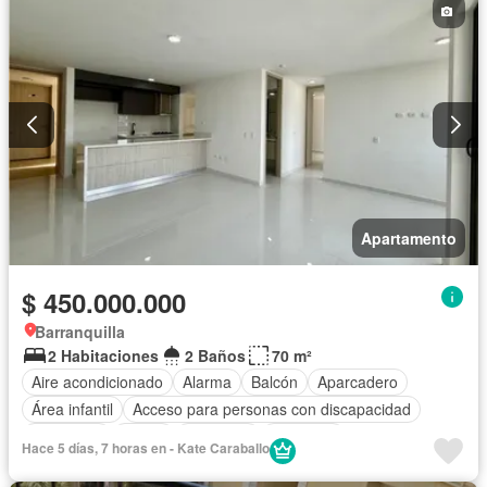
Seguridad privada
Cuarto de servicio
Piscina
Cancha de tenis
Agua
Patio
Apartamento
$ 450.000.000
Barranquilla
2 Habitaciones
2 Baños
70 m²
Aire acondicionado
Alarma
Balcón
Aparcadero
Área infantil
Acceso para personas con discapacidad
Chimenea
Jardín
Barbecue
Gimnasio
Hace 5 días, 7 horas en - Kate Caraballo
Cocina integral
Internet
Jacuzzi
Ascensor