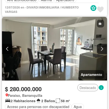
Caseta de vigilancia
Cocina integral
Cuarto de servicio
12/07/2026 en - DIVARDI INMOBILIARIA / HUMBERTO
Gas natural
Internet
Patio
Piscina
Vigilante
VARGAS
Seguridad privada
Tanque de agua
Wifi
Apartamento
$ 280.000.000
Destacado
Paraiso, Barranquilla
2 Habitaciones
2 Baños
58 m²
Acceso para personas con discapacidad
Agua