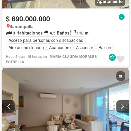
Apartamento
$ 690.000.000
Barranquilla
3 Habitaciones
4,5 Baños
110 m²
Acceso para personas con discapacidad
Aire acondicionado
Aparcadero
Ascensor
Balcón
Barbecue
Caseta de vigilancia
Gas natural
Gimnasio
Hace 5 días, 15 horas en - MARIA CLAUDIA MORALES
Jacuzzi
Piscina
ESTRELLA