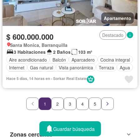
Apartamento
$ 600.000.000
Destacado
Santa Monica, Barranquilla
3 Habitaciones
2 Baños
103 m²
Aire acondicionado
Balcón
Aparcadero
Cocina integral
Internet
Gas natural
Vista panorámica
Terraza
Agua
Tanque de agua
Área infantil
Hace 5 días, 14 horas en - Sorkar Real Estate
Acceso para personas con discapacidad
Jardín
Barbecue
Gimnasio
Ascensor
Seguridad privada
1
2
3
4
5
Guardar búsqueda
Zonas cercanas