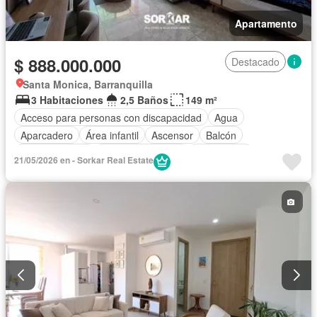
Apartamento
$ 888.000.000
Destacado
Santa Monica, Barranquilla
3 Habitaciones
2,5 Baños
149 m²
Acceso para personas con discapacidad
Agua
Aparcadero
Área infantil
Ascensor
Balcón
Cocina integral
Cuarto de servicio
Gas natural
21/05/2026 en - Sorkar Real Estate
Gimnasio
Internet
Jardín
Piscina
Seguridad privada
Tanque de agua
Vista panorámica