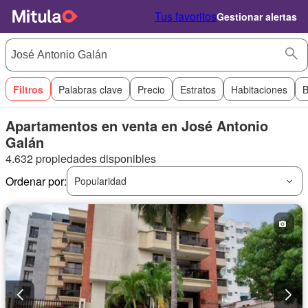
Tus favoritos
Gestionar alertas
Filtros
Palabras clave
Precio
Estratos
Habitaciones
B
Apartamentos en venta en José Antonio
Galán
4.632 propiedades disponibles
Ordenar por:
Popularidad