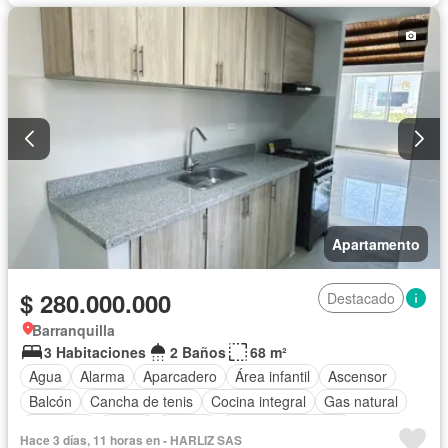
Apartamento
$ 280.000.000
Destacado
Barranquilla
3 Habitaciones
2 Baños
68 m²
Agua
Alarma
Aparcadero
Área infantil
Ascensor
Balcón
Cancha de tenis
Cocina integral
Gas natural
Gimnasio
Jardín
Piscina
Seguridad privada
Hace 3 días, 11 horas en - HARLIZ SAS