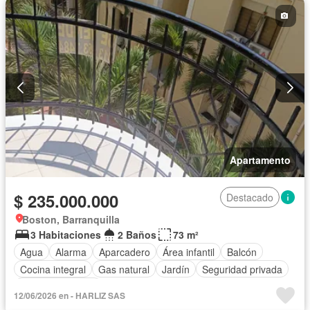
Gas natural
Vista panorámica
Sauna
Seguridad privada
Cuarto de servicio
Piscina
Cancha de tenis
Agua
Patio
Apartamento
$ 235.000.000
Destacado
Boston, Barranquilla
3 Habitaciones
2 Baños
73 m²
Agua
Alarma
Aparcadero
Área infantil
Balcón
Cocina integral
Gas natural
Jardín
Seguridad privada
Vista panorámica
12/06/2026 en - HARLIZ SAS