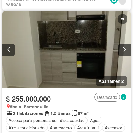
Caseta de vigilancia
Cocina integral
Cuarto de servicio
VARGAS
Gas natural
Gimnasio
Internet
Jacuzzi
Jardín
Tanque de agua
Terraza
Vista panorámica
Wifi
Apartamento
$ 255.000.000
Destacado
Abajo, Barranquilla
2 Habitaciones
1,5 Baños
67 m²
Acceso para personas con discapacidad
Agua
Aire acondicionado
Aparcadero
Área infantil
Ascensor