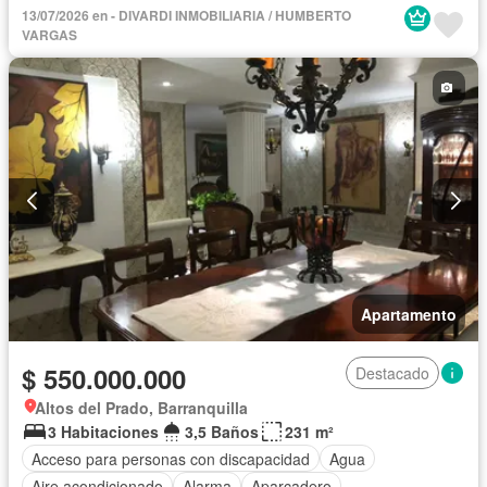
Balcón
Barbecue
Calefacción
Caseta de vigilancia
13/07/2026 en - DIVARDI INMOBILIARIA / HUMBERTO
Cocina integral
Gas natural
Gimnasio
Internet
VARGAS
Jacuzzi
Patio
Piscina
Vigilante
Seguridad privada
Tanque de agua
Terraza
Vista panorámica
Wifi
Apartamento
$ 550.000.000
Destacado
Altos del Prado, Barranquilla
3 Habitaciones
3,5 Baños
231 m²
Acceso para personas con discapacidad
Agua
Aire acondicionado
Alarma
Aparcadero