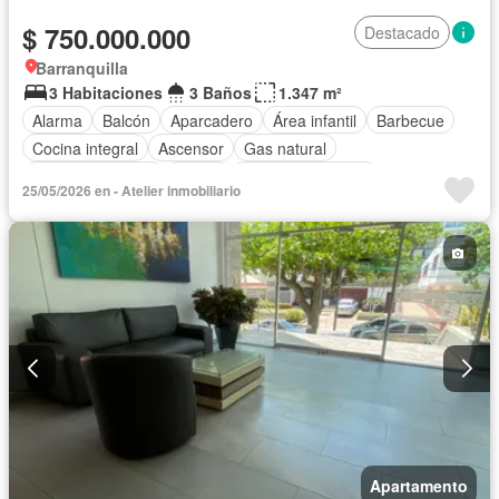
$ 750.000.000
Destacado
Barranquilla
3 Habitaciones
3 Baños
1.347 m²
Alarma
Balcón
Aparcadero
Área infantil
Barbecue
Cocina integral
Ascensor
Gas natural
Vista panorámica
Sauna
Seguridad privada
25/05/2026 en - Atelier inmobiliario
Cuarto de servicio
Piscina
Apartamento