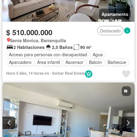
Apartamento
$ 510.000.000
Destacado
Santa Monica, Barranquilla
2 Habitaciones
2,5 Baños
90 m²
Acceso para personas con discapacidad
Agua
Aparcadero
Área infantil
Ascensor
Balcón
Barbecue
Cocina integral
Gas natural
Gimnasio
Jardín
Piscina
Hace 5 días, 14 horas en - Sorkar Real Estate
Sauna
Vista panorámica