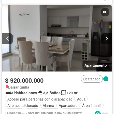
Vista panorámica
Apartamento
$ 920.000.000
Destacado
Barranquilla
3 Habitaciones
3,5 Baños
129 m²
Acceso para personas con discapacidad
Agua
Aire acondicionado
Alarma
Aparcadero
Área infantil
Ascensor
Balcón
Barbecue
Calefacción
19/06/2026 en - DIVARDI INMOBILIARIA / HUMBERTO