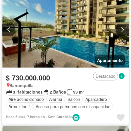
Apartamento
$ 730.000.000
Destacado
Barranquilla
3 Habitaciones
2 Baños
93 m²
Aire acondicionado
Alarma
Balcón
Aparcadero
Área infantil
Acceso para personas con discapacidad
Chimenea
Jardín
Barbecue
Gimnasio
Hace 5 días, 7 horas en - Kate Caraballo
Cocina integral
Internet
Jacuzzi
Ascensor
Gas natural
Vista panorámica
Sauna