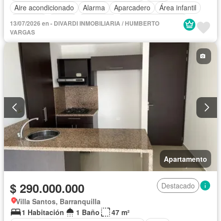
Aire acondicionado
Alarma
Aparcadero
Área infantil
Ascensor
Balcón
Barbecue
Caseta de vigilancia
13/07/2026 en - DIVARDI INMOBILIARIA / HUMBERTO
Cocina integral
Gas natural
Gimnasio
Internet
VARGAS
Jacuzzi
Jardín
Patio
Piscina
Vigilante
Sauna
Seguridad privada
Tanque de agua
Terraza
Vista panorámica
Wifi
Apartamento
$ 290.000.000
Destacado
Villa Santos, Barranquilla
1 Habitación
1 Baño
47 m²