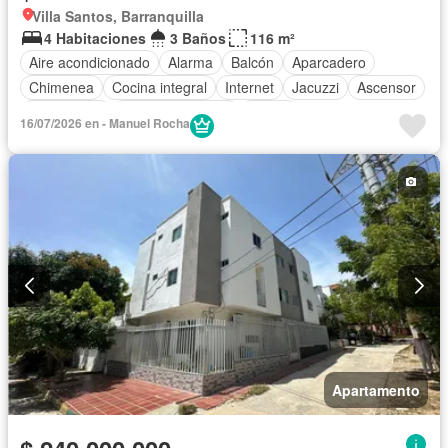
Villa Santos, Barranquilla
4 Habitaciones
3 Baños
116 m²
Aire acondicionado
Alarma
Balcón
Aparcadero
Chimenea
Cocina integral
Internet
Jacuzzi
Ascensor
Gas natural
Vista panorámica
Sauna
16/07/2026 en - Manuel Rocha
Cuarto de servicio
Piscina
Agua
Apartamento