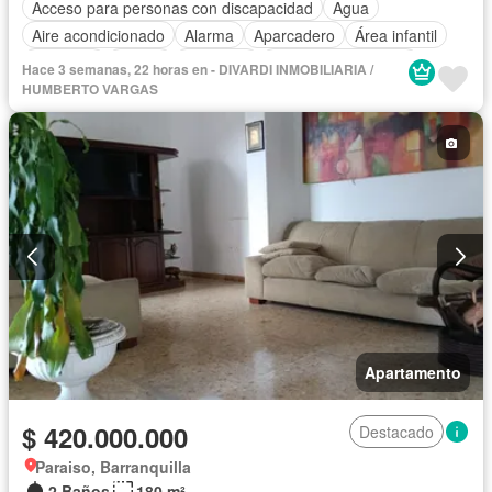
Acceso para personas con discapacidad
Agua
Aire acondicionado
Alarma
Aparcadero
Área infantil
Ascensor
Balcón
Barbecue
Caseta de vigilancia
Hace 3 semanas, 22 horas en - DIVARDI INMOBILIARIA /
Cocina integral
Gas natural
Gimnasio
Internet
HUMBERTO VARGAS
Jacuzzi
Jardín
Patio
Piscina
Vigilante
Sauna
Seguridad privada
Tanque de agua
Terraza
Vista panorámica
Wifi
Apartamento
$ 420.000.000
Destacado
Paraiso, Barranquilla
2 Baños
180 m²