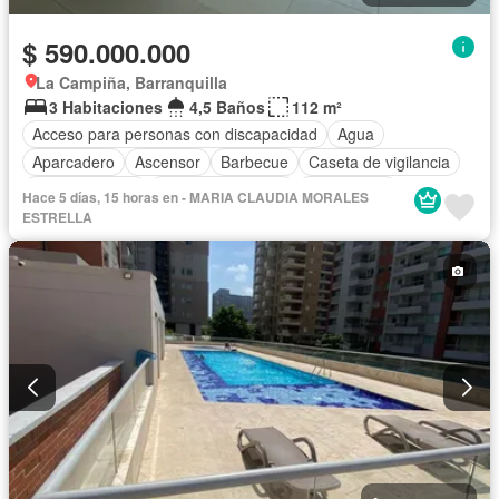
$ 590.000.000
La Campiña, Barranquilla
3 Habitaciones
4,5 Baños
112 m²
Acceso para personas con discapacidad
Agua
Aparcadero
Ascensor
Barbecue
Caseta de vigilancia
Cocina integral
Cuarto de servicio
Gas natural
Hace 5 días, 15 horas en - MARIA CLAUDIA MORALES
Gimnasio
Piscina
ESTRELLA