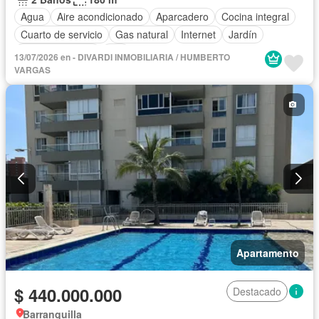
Agua
Aire acondicionado
Aparcadero
Cocina integral
Cuarto de servicio
Gas natural
Internet
Jardín
Tanque de agua
Wifi
13/07/2026 en - DIVARDI INMOBILIARIA / HUMBERTO
VARGAS
Apartamento
$ 440.000.000
Destacado
Barranquilla