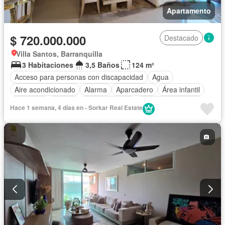
Apartamento
$ 720.000.000
Destacado
Villa Santos, Barranquilla
3 Habitaciones
3,5 Baños
124 m²
Acceso para personas con discapacidad
Agua
Aire acondicionado
Alarma
Aparcadero
Área infantil
Ascensor
Balcón
Cocina integral
Cuarto de servicio
Hace 1 semana, 4 días en - Sorkar Real Estate
Gas natural
Gimnasio
Internet
Jardín
Piscina
Sauna
Seguridad privada
Tanque de agua
Terraza
Vista panorámica
Wifi