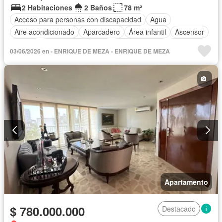
2 Habitaciones
2 Baños
78 m²
Acceso para personas con discapacidad
Agua
Aire acondicionado
Aparcadero
Área infantil
Ascensor
Balcón
Caseta de vigilancia
Cocina integral
Gimnasio
03/06/2026 en - ENRIQUE DE MEZA - ENRIQUE DE MEZA
Jardín
Piscina
Seguridad privada
Vista panorámica
Apartamento
$ 780.000.000
Destacado