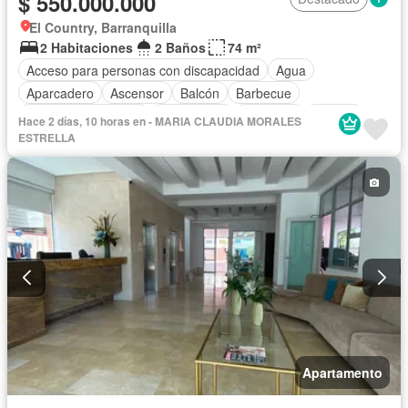
$ 550.000.000
El Country, Barranquilla
2 Habitaciones
2 Baños
74 m²
Acceso para personas con discapacidad
Agua
Aparcadero
Ascensor
Balcón
Barbecue
Caseta de vigilancia
Gas natural
Gimnasio
Jacuzzi
Hace 2 días, 10 horas en - MARIA CLAUDIA MORALES
Jardín
Piscina
Sauna
Seguridad privada
ESTRELLA
Tanque de agua
Apartamento