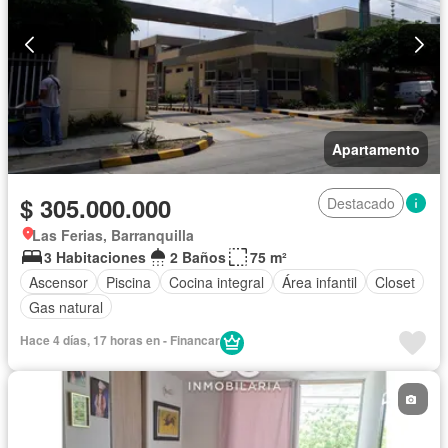
Apartamento
$ 305.000.000
Destacado
Las Ferias, Barranquilla
3 Habitaciones
2 Baños
75 m²
Ascensor
Piscina
Cocina integral
Área infantil
Closet
Gas natural
Hace 4 días, 17 horas en - Financar