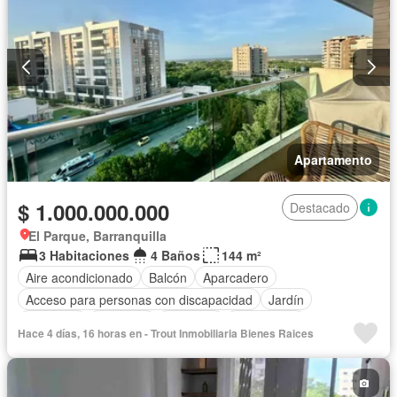
Apartamento
$ 1.000.000.000
Destacado
El Parque, Barranquilla
3 Habitaciones
4 Baños
144 m²
Aire acondicionado
Balcón
Aparcadero
Acceso para personas con discapacidad
Jardín
Barbecue
Gimnasio
Ascensor
Gas natural
Hace 4 días, 16 horas en - Trout Inmobiliaria Bienes Raices
Vista panorámica
Seguridad privada
Cuarto de servicio
Piscina