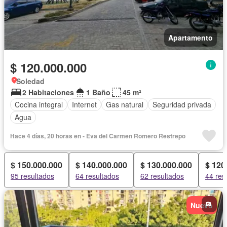
Apartamento
$ 120.000.000
Soledad
2 Habitaciones
1 Baño
45 m²
Cocina integral
Internet
Gas natural
Seguridad privada
Agua
Hace 4 días, 20 horas en - Eva del Carmen Romero Restrepo
$ 150.000.000
$ 140.000.000
$ 130.000.000
$ 120
95 resultados
64 resultados
62 resultados
44 res
Nuevo