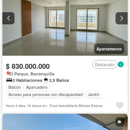
Apartamento
$ 830.000.000
Destacado
El Parque, Barranquilla
3 Habitaciones
2,5 Baños
Balcón
Aparcadero
Acceso para personas con discapacidad
Jardín
Gimnasio
Cocina integral
Ascensor
Gas natural
Hace 4 días, 16 horas en - Trout Inmobiliaria Bienes Raices
Vista panorámica
Seguridad privada
Cuarto de servicio
Piscina