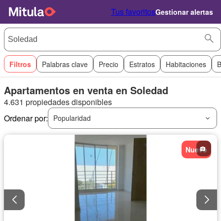
Tus favoritos
Gestionar alertas
Filtros
Palabras clave
Precio
Estratos
Habitaciones
B
Apartamentos en venta en Soledad
4.631 propiedades disponibles
Ordenar por:
Popularidad
Nuevo