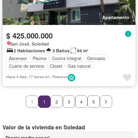
Apartamento
$ 425.000.000
San José, Soledad
2 Habitaciones
3 Baños
94 m²
Ascensor
Piscina
Cocina integral
Gimnasio
Cuarto de servicio
Closet
Gas natural
Vista panorámica
Hace 4 días, 17 horas en - Financar
1
2
3
4
5
Valor de la vivienda en Soledad
Precio medio por m²