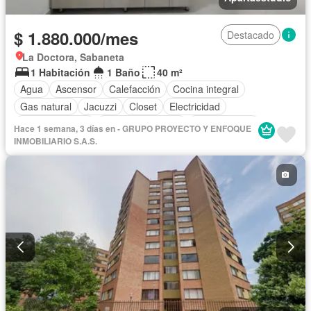
$ 1.880.000/mes
Destacado
La Doctora, Sabaneta
1 Habitación
1 Baño
40 m²
Agua
Ascensor
Calefacción
Cocina integral
Gas natural
Jacuzzi
Closet
Electricidad
Sala polivalente
Permite mascotas
Permite niños
Hace 1 semana, 3 días en - GRUPO PROYECTO Y ENFOQUE
INMOBILIARIO S.A.S.