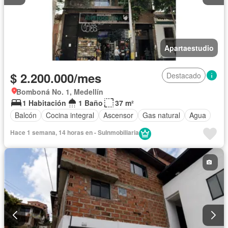
Apartaestudio
$ 2.200.000/mes
Destacado
Bomboná No. 1, Medellín
1 Habitación
1 Baño
37 m²
Balcón
Cocina integral
Ascensor
Gas natural
Agua
Hace 1 semana, 14 horas en - SuInmobiliaria