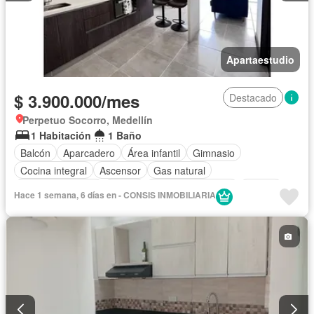
Apartaestudio
$ 3.900.000/mes
Destacado
Perpetuo Socorro, Medellín
1 Habitación
1 Baño
Balcón
Aparcadero
Área infantil
Gimnasio
Cocina integral
Ascensor
Gas natural
Vista panorámica
Sauna
Seguridad privada
Piscina
Hace 1 semana, 6 días en - CONSIS INMOBILIARIA
Agua