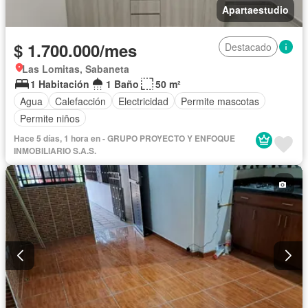
Apartaestudio
$ 1.700.000/mes
Destacado
Las Lomitas, Sabaneta
1 Habitación
1 Baño
50 m²
Agua
Calefacción
Electricidad
Permite mascotas
Permite niños
Hace 5 días, 1 hora en - GRUPO PROYECTO Y ENFOQUE
INMOBILIARIO S.A.S.