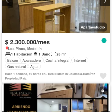
Apartaestudio
$ 2.300.000/mes
Los Pinos, Medellín
1 Habitación
1 Baño
28 m²
Balcón
Aparcadero
Cocina integral
Internet
Gas natural
Agua
Hace 1 semana, 19 horas en - Real Estate In Colombia-Ramírez
Propiedad Raíz