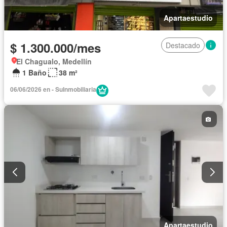
Apartaestudio
$ 1.300.000/mes
Destacado
El Chagualo, Medellín
1 Baño
38 m²
06/06/2026 en - SuInmobiliaria
Apartaestudio