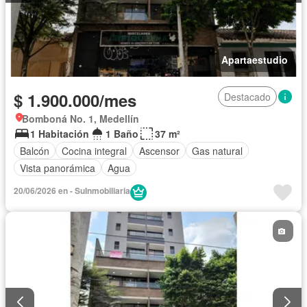
Apartaestudio
$ 1.900.000/mes
Destacado
Bomboná No. 1, Medellín
1 Habitación
1 Baño
37 m²
Balcón
Cocina integral
Ascensor
Gas natural
Vista panorámica
Agua
20/06/2026 en - SuInmobiliaria