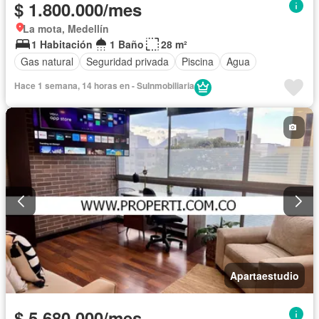
$ 1.800.000/mes
La mota, Medellín
1 Habitación
1 Baño
28 m²
Gas natural
Seguridad privada
Piscina
Agua
Hace 1 semana, 14 horas en - SuInmobiliaria
Apartaestudio
$ 5.680.000/mes