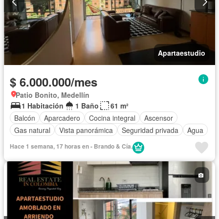
Apartaestudio
$ 6.000.000/mes
Patio Bonito, Medellín
1 Habitación
1 Baño
61 m²
Balcón
Aparcadero
Cocina integral
Ascensor
Gas natural
Vista panorámica
Seguridad privada
Agua
Hace 1 semana, 17 horas en - Brando & Cía.