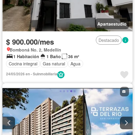
Apartaestudio
$ 900.000/mes
Destacado
Bomboná No. 2, Medellín
1 Habitación
1 Baño
36 m²
Cocina integral
Gas natural
Agua
24/05/2026 en - SuInmobiliaria