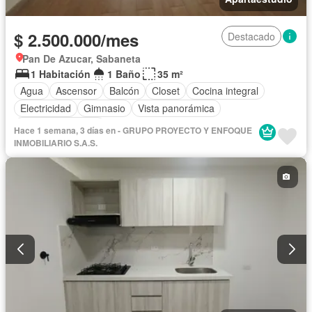
$ 2.500.000/mes
Destacado
Pan De Azucar, Sabaneta
1 Habitación
1 Baño
35 m²
Agua
Ascensor
Balcón
Closet
Cocina integral
Electricidad
Gimnasio
Vista panorámica
Permite mascotas
Hace 1 semana, 3 días en - GRUPO PROYECTO Y ENFOQUE
INMOBILIARIO S.A.S.