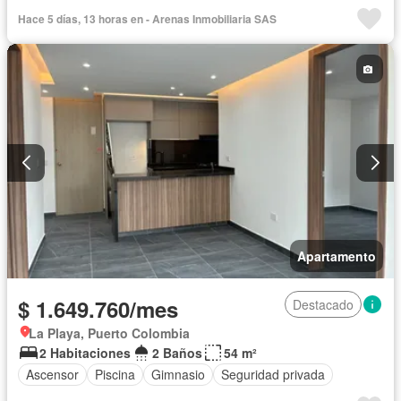
Alarma
Barbecue
Closet
Gas natural
Hace 5 días, 13 horas en - Arenas Inmobiliaria SAS
Vista panorámica
Apartamento
$ 1.649.760/mes
Destacado
La Playa, Puerto Colombia
2 Habitaciones
2 Baños
54 m²
Ascensor
Piscina
Gimnasio
Seguridad privada