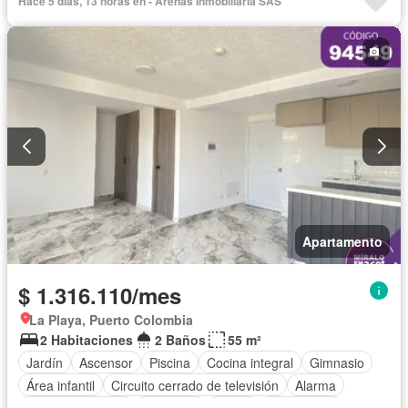
Hace 5 días, 13 horas en - Arenas Inmobiliaria SAS
Apartamento
$ 1.316.110/mes
La Playa, Puerto Colombia
2 Habitaciones
2 Baños
55 m²
Jardín
Ascensor
Piscina
Cocina integral
Gimnasio
Área infantil
Circuito cerrado de televisión
Alarma
Vista panorámica
Barbecue
Closet
Gas natural