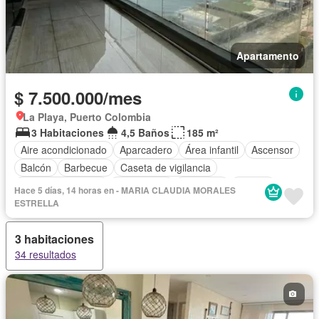
Apartamento
$ 7.500.000/mes
La Playa, Puerto Colombia
3 Habitaciones
4,5 Baños
185 m²
Aire acondicionado
Aparcadero
Área infantil
Ascensor
Balcón
Barbecue
Caseta de vigilancia
Cuarto de servicio
Gas natural
Gimnasio
Jacuzzi
Hace 5 días, 14 horas en - MARIA CLAUDIA MORALES
Piscina
Vista panorámica
Permite mascotas
ESTRELLA
3 habitaciones
34 resultados