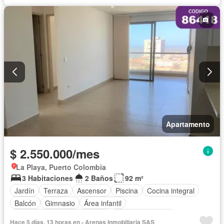
Apartamento
$ 2.550.000/mes
La Playa, Puerto Colombia
3 Habitaciones
2 Baños
92 m²
Jardín
Terraza
Ascensor
Piscina
Cocina integral
Balcón
Gimnasio
Área infantil
Circuito cerrado de televisión
Vista panorámica
Hace 5 días, 13 horas en - Arenas Inmobiliaria SAS