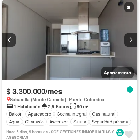
Apartamento
$ 3.300.000/mes
Sabanilla (Monte Carmelo), Puerto Colombia
1 Habitación
2,5 Baños
80 m²
Balcón
Aparcadero
Cocina integral
Gas natural
Agua
Gimnasio
Ascensor
Sauna
Seguridad privada
Piscina
Hace 5 días, 9 horas en - SOE GESTIONES INMOBILIARIAS Y
ASESORIAS