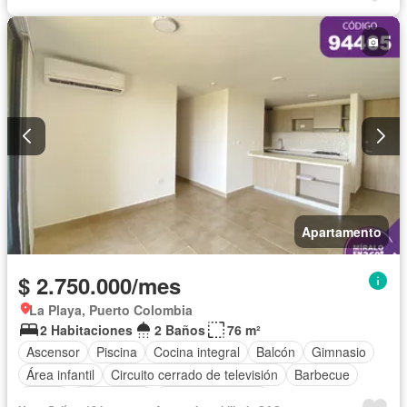
Vista panorámica
Apartamento
$ 2.750.000/mes
La Playa, Puerto Colombia
2 Habitaciones
2 Baños
76 m²
Ascensor
Piscina
Cocina integral
Balcón
Gimnasio
Área infantil
Circuito cerrado de televisión
Barbecue
Closet
Gas natural
Vista panorámica