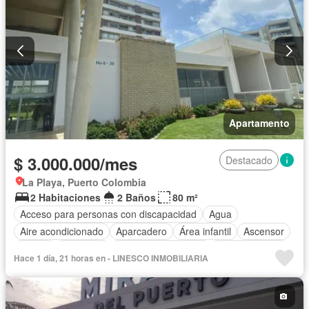
Apartamento
$ 3.000.000/mes
Destacado
La Playa, Puerto Colombia
2 Habitaciones
2 Baños
80 m²
Acceso para personas con discapacidad
Agua
Aire acondicionado
Aparcadero
Área infantil
Ascensor
Balcón
Barbecue
Caseta de vigilancia
Cocina integral
Hace 1 día, 21 horas en - LINESCO INMOBILIARIA
Gas natural
Gimnasio
Jacuzzi
Jardín
Piscina
Vigilante
Sauna
Seguridad privada
Tanque de agua
Vista panorámica
Permite mascotas
Permite niños