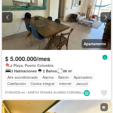
Apartamento
$ 5.000.000/mes
La Playa, Puerto Colombia
3 Habitaciones
2 Baños
86 m²
Aire acondicionado
Alarma
Balcón
Aparcadero
Calefacción
Cocina integral
Internet
Jacuzzi
Vista panorámica
Gas natural
Terraza
Agua
27/06/2026 en - ARIETH TATIANA ALONSO CORONELL
Tanque de agua
Área infantil
Vigilante
Jardín
Acceso para personas con discapacidad
Barbecue
Caseta de vigilancia
Gimnasio
Ascensor
Sauna