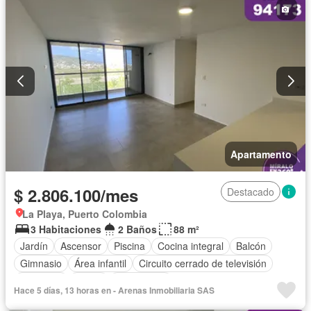
Apartamento
$ 2.806.100/mes
Destacado
La Playa, Puerto Colombia
3 Habitaciones
2 Baños
88 m²
Jardín
Ascensor
Piscina
Cocina integral
Balcón
Gimnasio
Área infantil
Circuito cerrado de televisión
Barbecue
Closet
Gas natural
Hace 5 días, 13 horas en - Arenas Inmobiliaria SAS