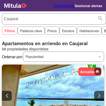
Tus favoritos
Gestionar alertas
Filtros
Palabras clave
Precio
Estratos
Habitaciones
B
Apartamentos en arriendo en Caujaral
98 propiedades disponibles
Ordenar por:
Popularidad
Actualizado