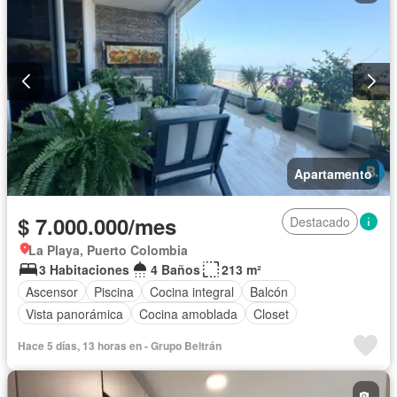
Apartamento
$ 7.000.000/mes
Destacado
La Playa, Puerto Colombia
3 Habitaciones
4 Baños
213 m²
Ascensor
Piscina
Cocina integral
Balcón
Vista panorámica
Cocina amoblada
Closet
Hace 5 días, 13 horas en - Grupo Beltrán