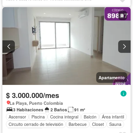
Cocina amoblada
Barbecue
Closet
Sauna
Gas natural
Apartamento
$ 3.000.000/mes
La Playa, Puerto Colombia
3 Habitaciones
2 Baños
91 m²
Ascensor
Piscina
Cocina integral
Balcón
Área infantil
Circuito cerrado de televisión
Barbecue
Closet
Sauna
Vista panorámica