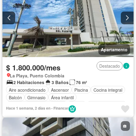
Apartamento
$ 1.800.000/mes
Destacado
La Playa, Puerto Colombia
2 Habitaciones
3 Baños
76 m²
Aire acondicionado
Ascensor
Piscina
Cocina integral
Balcón
Gimnasio
Área infantil
Circuito cerrado de televisión
Alarma
Cuarto de servicio
Hace 1 semana, 2 días en - Financar
Vista panorámica
Cocina amoblada
Barbecue
Gas natural