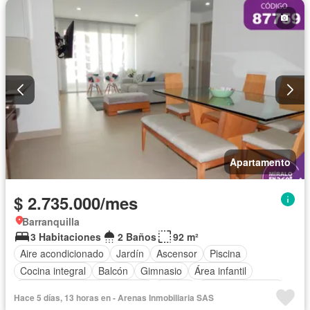
Apartamento
$ 2.735.000/mes
Barranquilla
3 Habitaciones
2 Baños
92 m²
Aire acondicionado
Jardín
Ascensor
Piscina
Cocina integral
Balcón
Gimnasio
Área infantil
Circuito cerrado de televisión
Alarma
Vista panorámica
Hace 5 días, 13 horas en - Arenas Inmobiliaria SAS
Cocina amoblada
Barbecue
Closet
Sauna