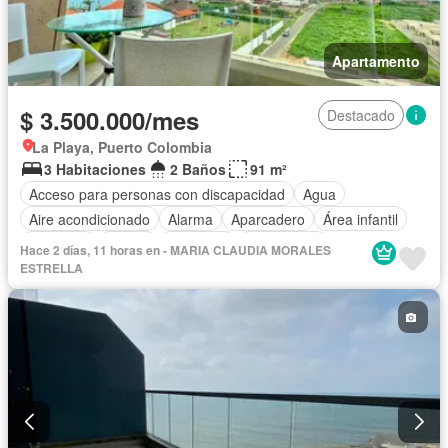
Apartamento
$ 3.500.000/mes
Destacado
La Playa, Puerto Colombia
3 Habitaciones
2 Baños
91 m²
Acceso para personas con discapacidad
Agua
Aire acondicionado
Alarma
Aparcadero
Área infantil
Ascensor
Balcón
Barbecue
Calefacción
Hace 2 días, 11 horas en - MARIA CLAUDIA MORALES
Caseta de vigilancia
Gas natural
Gimnasio
Jacuzzi
ESTRELLA
Jardín
Piscina
Seguridad privada
Vista panorámica
Permite mascotas
Permite niños