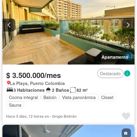
Piscina
Seguridad privada
Wifi
Permite mascotas
Permite niños
Apartamento
$ 3.500.000/mes
Destacado
La Playa, Puerto Colombia
3 Habitaciones
2 Baños
82 m²
Cocina integral
Balcón
Vista panorámica
Closet
Sauna
Hace 5 días, 12 horas en - Grupo Beltrán