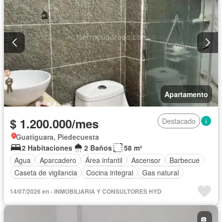
Apartamento
$ 1.200.000/mes
Destacado
Guatiguara, Piedecuesta
2 Habitaciones
2 Baños
58 m²
Agua
Aparcadero
Área infantil
Ascensor
Barbecue
Caseta de vigilancia
Cocina integral
Gas natural
Gimnasio
Piscina
Vigilante
Seguridad privada
14/07/2026 en - INMOBILIARIA Y CONSULTORES HYD
Tanque de agua
Vista panorámica
Permite mascotas
Permite niños