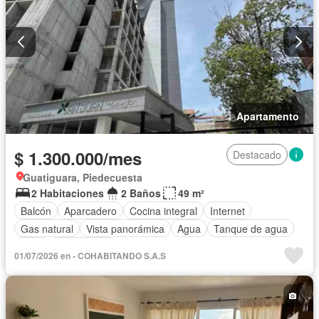
Apartamento
$ 1.300.000/mes
Destacado
Guatiguara, Piedecuesta
2 Habitaciones
2 Baños
49 m²
Balcón
Aparcadero
Cocina integral
Internet
Gas natural
Vista panorámica
Agua
Tanque de agua
Patio
Área infantil
01/07/2026 en - COHABITANDO S.A.S
Acceso para personas con discapacidad
Jardín
Caseta de vigilancia
Ascensor
Seguridad privada
Wifi
Permite mascotas
Permite niños