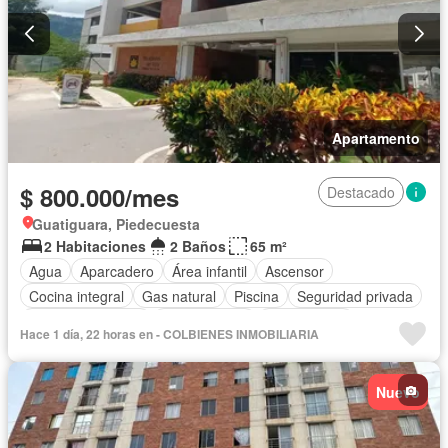
Apartamento
$ 800.000/mes
Destacado
Guatiguara, Piedecuesta
2 Habitaciones
2 Baños
65 m²
Agua
Aparcadero
Área infantil
Ascensor
Cocina integral
Gas natural
Piscina
Seguridad privada
Permite mascotas
Permite niños
Solo familias
Hace 1 día, 22 horas en - COLBIENES INMOBILIARIA
Nuevo