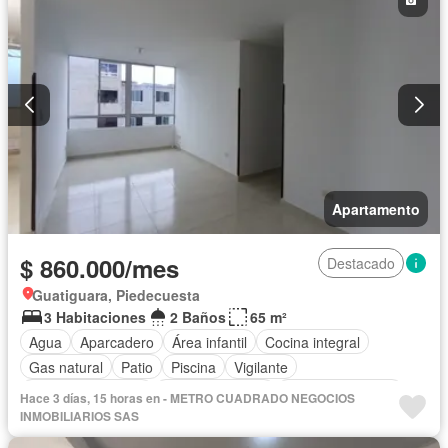
Apartamento
$ 860.000/mes
Destacado
Guatiguara, Piedecuesta
3 Habitaciones
2 Baños
65 m²
Agua
Aparcadero
Área infantil
Cocina integral
Gas natural
Patio
Piscina
Vigilante
Seguridad privada
Tanque de agua
Vista panorámica
Hace 3 días, 15 horas en - METRO CUADRADO NEGOCIOS
Permite mascotas
Permite niños
Solo familias
INMOBILIARIOS SAS