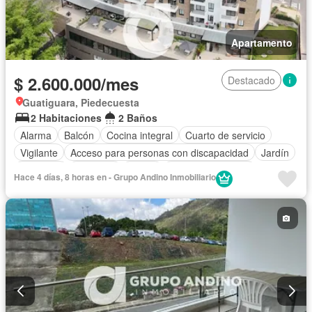
Apartamento
$ 2.600.000/mes
Destacado
Guatiguara, Piedecuesta
2 Habitaciones
2 Baños
Alarma
Balcón
Cocina integral
Cuarto de servicio
Vigilante
Acceso para personas con discapacidad
Jardín
Gimnasio
Ascensor
Sauna
Seguridad privada
Hace 4 días, 8 horas en - Grupo Andino Inmobiliario
Piscina
Permite mascotas
Solo familias