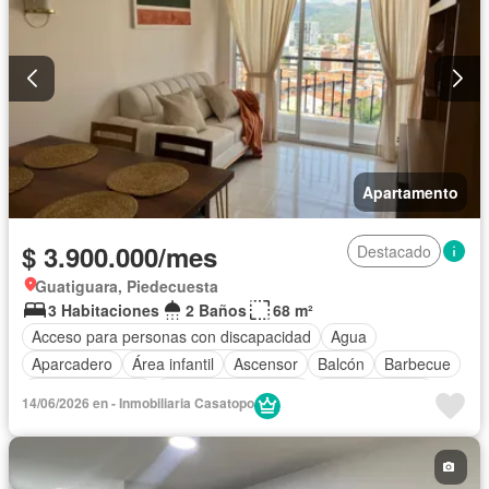
Apartamento
$ 3.900.000/mes
Destacado
Guatiguara, Piedecuesta
3 Habitaciones
2 Baños
68 m²
Acceso para personas con discapacidad
Agua
Aparcadero
Área infantil
Ascensor
Balcón
Barbecue
Cancha de tenis
Caseta de vigilancia
Cocina integral
14/06/2026 en - Inmobiliaria Casatopo
Gas natural
Gimnasio
Internet
Patio
Piscina
Sauna
Seguridad privada
Tanque de agua
Vista panorámica
Wifi
Permite mascotas
Permite niños