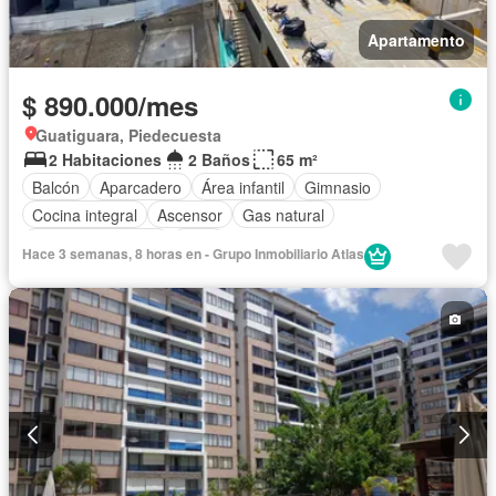
Apartamento
$ 890.000/mes
Guatiguara, Piedecuesta
2 Habitaciones
2 Baños
65 m²
Balcón
Aparcadero
Área infantil
Gimnasio
Cocina integral
Ascensor
Gas natural
Seguridad privada
Agua
Hace 3 semanas, 8 horas en - Grupo Inmobiliario Atlas