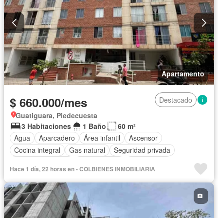
Apartamento
$ 660.000/mes
Destacado
Guatiguara, Piedecuesta
3 Habitaciones
1 Baño
60 m²
Agua
Aparcadero
Área infantil
Ascensor
Cocina integral
Gas natural
Seguridad privada
Permite mascotas
Permite niños
Solo familias
Hace 1 día, 22 horas en - COLBIENES INMOBILIARIA