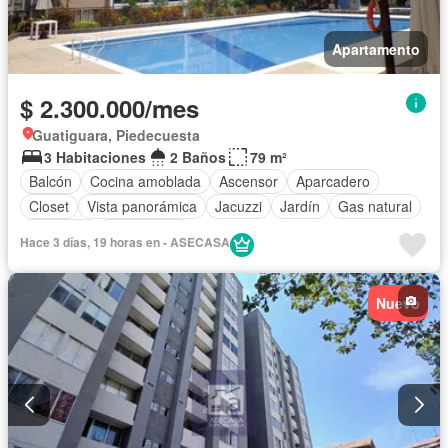
Apartamento
$ 2.300.000/mes
Guatiguara, Piedecuesta
3 Habitaciones
2 Baños
79 m²
Balcón
Cocina amoblada
Ascensor
Aparcadero
Closet
Vista panorámica
Jacuzzi
Jardín
Gas natural
Gimnasio
Área infantil
Hace 3 días, 19 horas en - ASECASA
Nuevo