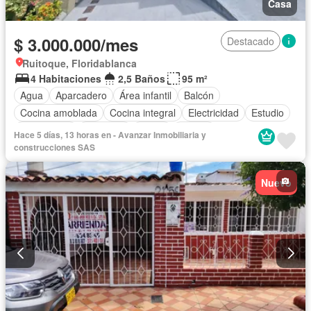
Casa
$ 3.000.000/mes
Destacado
Ruitoque, Floridablanca
4 Habitaciones
2,5 Baños
95 m²
Agua
Aparcadero
Área infantil
Balcón
Cocina amoblada
Cocina integral
Electricidad
Estudio
Gas natural
Gimnasio
Jardín
Piscina
Hace 5 días, 13 horas en - Avanzar Inmobiliaria y
Seguridad privada
Permite mascotas
Permite niños
construcciones SAS
Nuevo