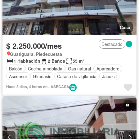
Casa
$ 2.250.000/mes
Destacado
Guatiguara, Piedecuesta
1 Habitación
2 Baños
55 m²
Balcón
Cocina amoblada
Gas natural
Aparcadero
Ascensor
Gimnasio
Caseta de vigilancia
Jacuzzi
Hace 3 días, 4 horas en - ASECASA