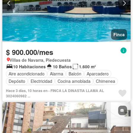
Finca
$ 900.000/mes
Villas de Navarra, Piedecuesta
10 Habitaciones
10 Baños
1.600 m²
Aire acondicionado
Alarma
Balcón
Aparcadero
Depósito
Electricidad
Cocina amoblada
Chimenea
Calefacción
Cocina integral
Internet
Jacuzzi
Hace 3 días, 10 horas en - FINCA LA DINASTIA LLAMA AL
Gas natural
Estudio
Vista panorámica
3024060982 ...
Cuarto de servicio
Terraza
Agua
Tanque de agua
Patio
Área infantil
Vigilante
Acceso para personas con discapacidad
Jardín
Barbecue
Caseta de vigilancia
Gimnasio
Sauna