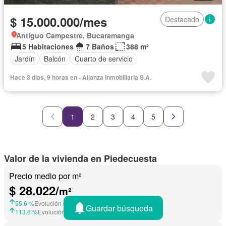
$ 15.000.000/mes
Destacado
Antiguo Campestre, Bucaramanga
5 Habitaciones
7 Baños
388 m²
Jardín
Balcón
Cuarto de servicio
Hace 3 días, 9 horas en - Alianza Inmobiliaria S.A.
1
2
3
4
5
Valor de la vivienda en Piedecuesta
Precio medio por m²
$ 28.022/
m²
55.6 %
Evolución de precios en Junio 2026
Guardar búsqueda
113.6 %
Evolución de precios en Julio 2025