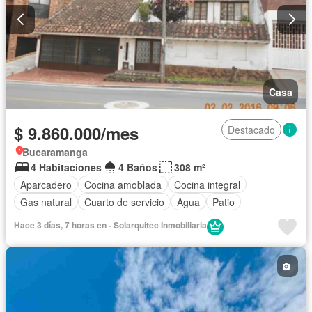
Seguridad privada
Piscina
Permite mascotas
Permite niños
Solo familias
Casa
$ 9.860.000/mes
Destacado
Bucaramanga
4 Habitaciones
4 Baños
308 m²
Aparcadero
Cocina amoblada
Cocina integral
Gas natural
Cuarto de servicio
Agua
Patio
Hace 3 días, 7 horas en - Solarquitec Inmobiliaria