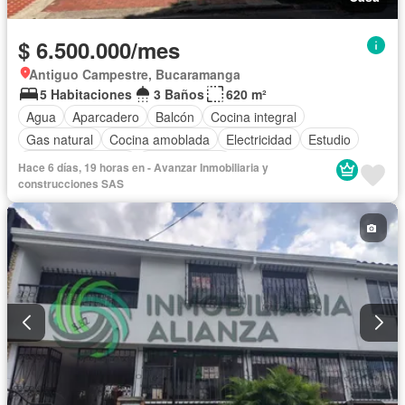
$ 6.500.000/mes
Antiguo Campestre, Bucaramanga
5 Habitaciones
3 Baños
620 m²
Agua
Aparcadero
Balcón
Cocina integral
Gas natural
Cocina amoblada
Electricidad
Estudio
Permite mascotas
Permite niños
Hace 6 días, 19 horas en - Avanzar Inmobiliaria y
construcciones SAS