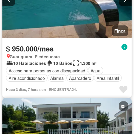
Finca
$ 950.000/mes
Guatiguara, Piedecuesta
10 Habitaciones
10 Baños
4.300 m²
Acceso para personas con discapacidad
Agua
Aire acondicionado
Alarma
Aparcadero
Área infantil
Balcón
Barbecue
Calefacción
Caseta de vigilancia
Hace 3 días, 7 horas en - ENCUENTRA24.
Chimenea
Cocina amoblada
Cocina integral
Cuarto de servicio
Depósito
Electricidad
Gas natural
Gimnasio
Internet
Jacuzzi
Jardín
Estudio
Patio
Piscina
Vigilante
Sauna
Seguridad privada
Tanque de agua
Terraza
Vista panorámica
Wifi
Permite mascotas
Permite niños
Solo familias