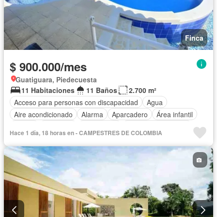
Finca
$ 900.000/mes
Guatiguara, Piedecuesta
11 Habitaciones
11 Baños
2.700 m²
Acceso para personas con discapacidad
Agua
Aire acondicionado
Alarma
Aparcadero
Área infantil
Balcón
Barbecue
Calefacción
Caseta de vigilancia
Hace 1 día, 18 horas en - CAMPESTRES DE COLOMBIA
Chimenea
Cocina amoblada
Cocina integral
Cuarto de servicio
Depósito
Electricidad
Gas natural
Gimnasio
Internet
Jacuzzi
Jardín
Estudio
Patio
Piscina
Vigilante
Sauna
Seguridad privada
Tanque de agua
Terraza
Vista panorámica
Wifi
Permite mascotas
Permite niños
Solo familias