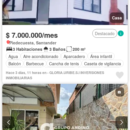
Casa
$ 7.000.000/mes
Destacado
Piedecuesta, Santander
3 Habitaciones
3 Baños
200 m²
Agua
Aire acondicionado
Aparcadero
Área infantil
Balcón
Barbecue
Cancha de tenis
Caseta de vigilancia
Cocina amoblada
Cocina integral
Electricidad
Estudio
Hace 3 días, 11 horas en - GLORIA.URIBE.S.I INVERSIONES
Gas natural
Gimnasio
Internet
Jacuzzi
Jardín
INMOBILIARIAS
Piscina
Sauna
Seguridad privada
Terraza
Vista panorámica
Wifi