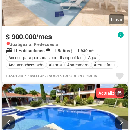
Finca
$ 900.000/mes
Guatiguara, Piedecuesta
11 Habitaciones
11 Baños
1.930 m²
Acceso para personas con discapacidad
Agua
Aire acondicionado
Alarma
Aparcadero
Área infantil
Balcón
Barbecue
Calefacción
Caseta de vigilancia
Hace 1 día, 17 horas en - CAMPESTRES DE COLOMBIA
Chimenea
Cocina amoblada
Cocina integral
Cuarto de servicio
Depósito
Electricidad
Gas natural
Actualizado
Gimnasio
Internet
Jacuzzi
Jardín
Estudio
Patio
Piscina
Vigilante
Sauna
Seguridad privada
Tanque de agua
Terraza
Vista panorámica
Wifi
Permite mascotas
Permite niños
Solo familias