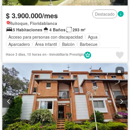
$ 3.900.000/mes
Destacado
Ruitoque, Floridablanca
5 Habitaciones
4 Baños
293 m²
Acceso para personas con discapacidad
Agua
Aparcadero
Área infantil
Balcón
Barbecue
Cocina integral
Estudio
Gas natural
Permite mascotas
Hace 3 días, 10 horas en - Inmobiliaria Prestigio
Permite niños