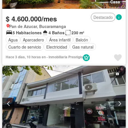
Casa
$ 4.600.000/mes
Destacado
Pan de Azucar, Bucaramanga
5 Habitaciones
4 Baños
230 m²
Agua
Aparcadero
Área infantil
Balcón
Cuarto de servicio
Electricidad
Gas natural
Permite mascotas
Permite niños
Hace 3 días, 10 horas en - Inmobiliaria Prestigio