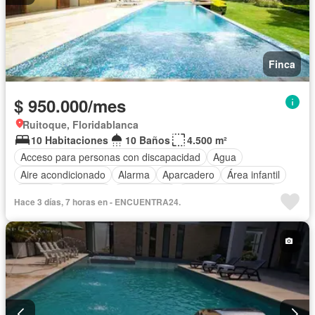
Finca
$ 950.000/mes
Ruitoque, Floridablanca
10 Habitaciones
10 Baños
4.500 m²
Acceso para personas con discapacidad
Agua
Aire acondicionado
Alarma
Aparcadero
Área infantil
Balcón
Barbecue
Calefacción
Caseta de vigilancia
Hace 3 días, 7 horas en - ENCUENTRA24.
Chimenea
Cocina amoblada
Cocina integral
Cuarto de servicio
Depósito
Electricidad
Gas natural
Gimnasio
Internet
Jacuzzi
Jardín
Estudio
Patio
Piscina
Vigilante
Sauna
Seguridad privada
Tanque de agua
Terraza
Vista panorámica
Wifi
Permite mascotas
Permite niños
Solo familias