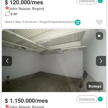
$ 120.000/mes
Destacado
Cedro Salazar, Bogotá
2 m²
Hace 5 días, 3 horas en - Grupo Empresarial Isarco
Bodega
$ 1.150.000/mes
Destacado
Cedro Salazar, Bogotá