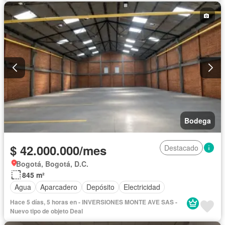
Bodega
$ 42.000.000/mes
Destacado
Bogotá, Bogotá, D.C.
845 m²
Agua
Aparcadero
Depósito
Electricidad
Hace 5 días, 5 horas en - INVERSIONES MONTE AVE SAS -
Nuevo tipo de objeto Deal