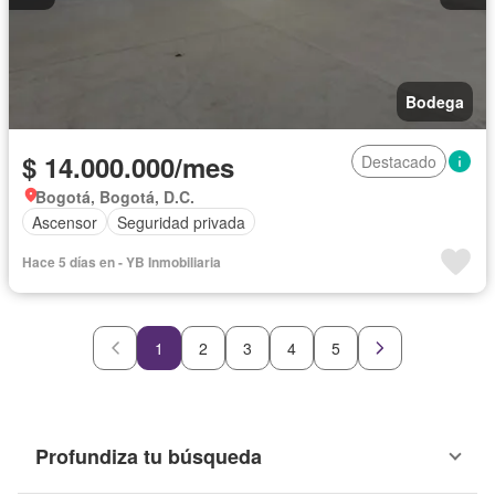
Bodega
$ 14.000.000/mes
Destacado
Bogotá, Bogotá, D.C.
Ascensor
Seguridad privada
Hace 5 días en - YB Inmobiliaria
1
2
3
4
5
Profundiza tu búsqueda