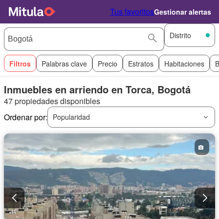
Tus favoritos
Gestionar alertas
Distrito
Filtros
Palabras clave
Precio
Estratos
Habitaciones
B
Inmuebles en arriendo en Torca, Bogotá
47 propiedades disponibles
Ordenar por:
Popularidad