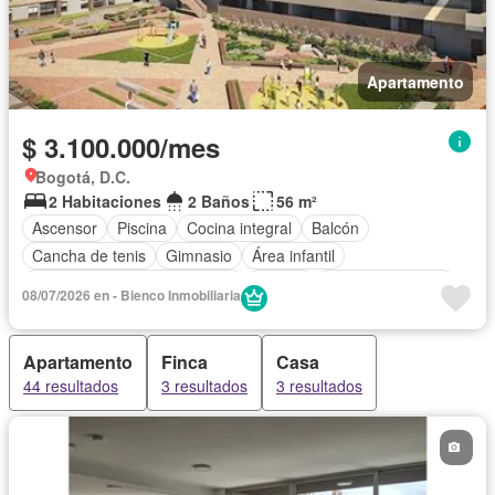
Apartamento
$ 3.100.000/mes
Bogotá, D.C.
2 Habitaciones
2 Baños
56 m²
Ascensor
Piscina
Cocina integral
Balcón
Cancha de tenis
Gimnasio
Área infantil
Circuito cerrado de televisión
Alarma
Vista panorámica
08/07/2026 en - Bienco Inmobiliaria
Calefacción
Barbecue
Closet
Sauna
Apartamento
Finca
Casa
44 resultados
3 resultados
3 resultados