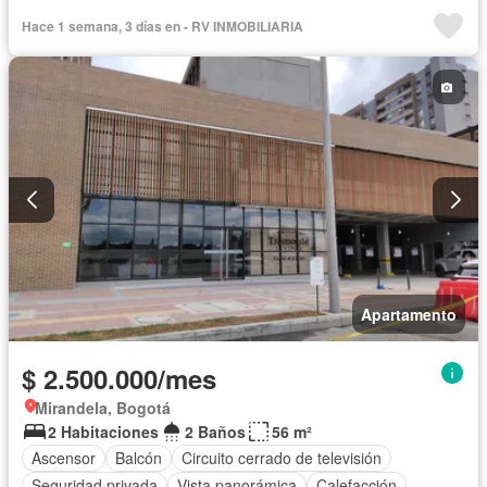
Vista panorámica
Calefacción
Hace 1 semana, 3 días en - RV INMOBILIARIA
Apartamento
$ 2.500.000/mes
Mirandela, Bogotá
2 Habitaciones
2 Baños
56 m²
Ascensor
Balcón
Circuito cerrado de televisión
Seguridad privada
Vista panorámica
Calefacción