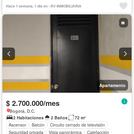
Hace 1 semana, 1 día en - RV INMOBILIARIA
Apartamento
$ 2.700.000/mes
Bogotá, D.C.
2 Habitaciones
2 Baños
72 m²
Ascensor
Balcón
Circuito cerrado de televisión
Seguridad privada
Vista panorámica
Calefacción