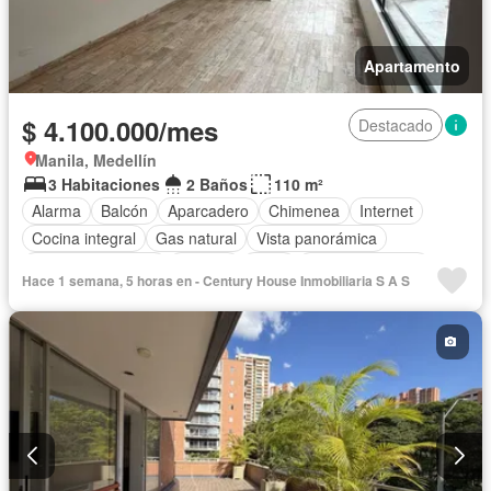
Apartamento
$ 4.100.000/mes
Destacado
Manila, Medellín
3 Habitaciones
2 Baños
110 m²
Alarma
Balcón
Aparcadero
Chimenea
Internet
Cocina integral
Gas natural
Vista panorámica
Cuarto de servicio
Terraza
Agua
Tanque de agua
Hace 1 semana, 5 horas en - Century House Inmobiliaria S A S
Patio
Área infantil
Vigilante
Acceso para personas con discapacidad
Jardín
Barbecue
Caseta de vigilancia
Gimnasio
Ascensor
Sauna
Seguridad privada
Wifi
Permite mascotas
Permite niños
Solo familias