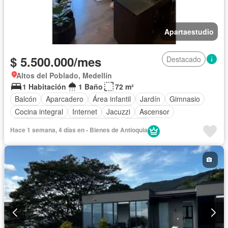
Apartaestudio
$ 5.500.000/mes
Destacado
Altos del Poblado, Medellín
1 Habitación
1 Baño
72 m²
Balcón
Aparcadero
Área infantil
Jardín
Gimnasio
Cocina integral
Internet
Jacuzzi
Ascensor
Gas natural
Vista panorámica
Sauna
Hace 1 semana, 4 días en - Bienes de Antioquia
Seguridad privada
Agua