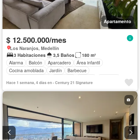
Apartamento
$ 12.500.000/mes
Los Naranjos, Medellín
3 Habitaciones
3,5 Baños
180 m²
Alarma
Balcón
Aparcadero
Área infantil
Cocina amoblada
Jardín
Barbecue
Caseta de vigilancia
Gimnasio
Internet
Ascensor
Hace 1 semana, 4 días en - Century 21 Signature
Gas natural
Vista panorámica
Sauna
Seguridad privada
Piscina
Completamente amoblado