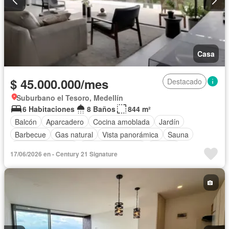
Casa
$ 45.000.000/mes
Destacado
Suburbano el Tesoro, Medellín
6 Habitaciones
8 Baños
844 m²
Balcón
Aparcadero
Cocina amoblada
Jardín
Barbecue
Gas natural
Vista panorámica
Sauna
Seguridad privada
Cuarto de servicio
Terraza
17/06/2026 en - Century 21 Signature