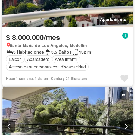
Apartamento
$ 8.000.000/mes
Santa María de Los Ángeles, Medellín
3 Habitaciones
3,5 Baños
132 m²
Balcón
Aparcadero
Área infantil
Acceso para personas con discapacidad
Caseta de vigilancia
Gimnasio
Calefacción
Ascensor
Hace 1 semana, 1 día en - Century 21 Signature
Vista panorámica
Sauna
Seguridad privada