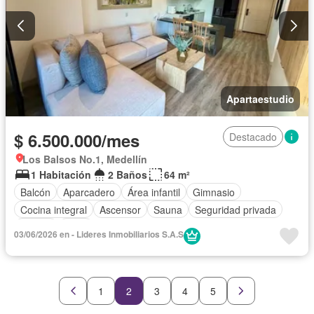
Apartaestudio
$ 6.500.000/mes
Destacado
Los Balsos No.1, Medellín
1 Habitación
2 Baños
64 m²
Balcón
Aparcadero
Área infantil
Gimnasio
Cocina integral
Ascensor
Sauna
Seguridad privada
Piscina
Agua
03/06/2026 en - Lideres Inmobiliarios S.A.S
1
2
3
4
5