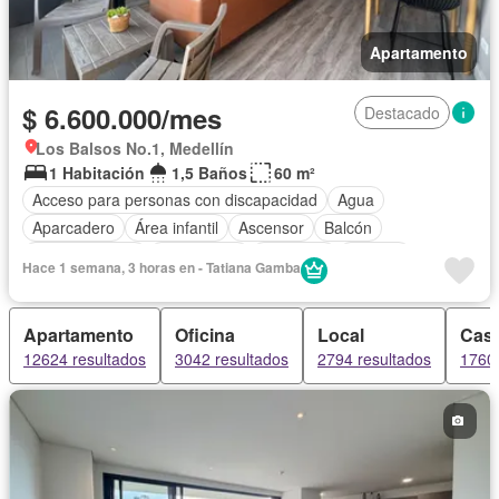
Apartamento
$ 6.600.000/mes
Destacado
Los Balsos No.1, Medellín
1 Habitación
1,5 Baños
60 m²
Acceso para personas con discapacidad
Agua
Aparcadero
Área infantil
Ascensor
Balcón
Cocina integral
Gas natural
Gimnasio
Internet
Hace 1 semana, 3 horas en - Tatiana Gamba
Jacuzzi
Piscina
Vista panorámica
Wifi
Permite mascotas
Permite niños
Solo familias
Apartamento
Oficina
Local
Cas
12624 resultados
3042 resultados
2794 resultados
1760 