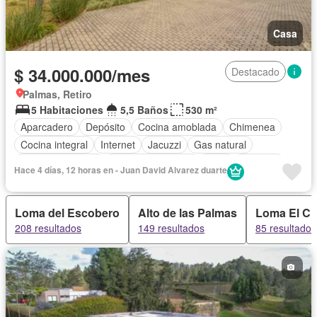
Casa
$ 34.000.000/mes
Destacado
Palmas, Retiro
5 Habitaciones
5,5 Baños
530 m²
Aparcadero
Depósito
Cocina amoblada
Chimenea
Cocina integral
Internet
Jacuzzi
Gas natural
Vista panorámica
Cuarto de servicio
Patio
Vigilante
Hace 4 días, 12 horas en - Juan David Alvarez duarte
Jardín
Barbecue
Caseta de vigilancia
Gimnasio
Sauna
Seguridad privada
Piscina
Wifi
Loma del Escobero
Alto de las Palmas
Loma El C
Permite mascotas
Permite niños
208 resultados
149 resultados
85 resultados