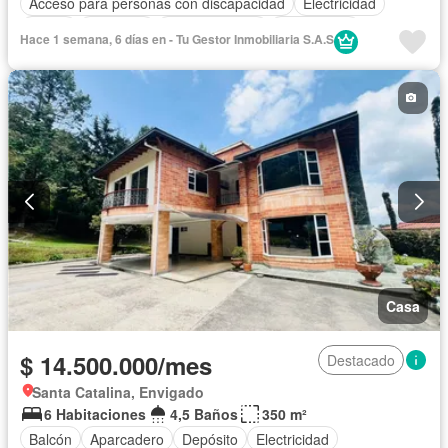
Acceso para personas con discapacidad
Electricidad
Jardín
Gimnasio
Cocina integral
Gas natural
Hace 1 semana, 6 días en - Tu Gestor Inmobiliaria S.A.S
Vista panorámica
Sauna
Seguridad privada
Cuarto de servicio
Piscina
Agua
Casa
$ 14.500.000/mes
Destacado
Santa Catalina, Envigado
6 Habitaciones
4,5 Baños
350 m²
Balcón
Aparcadero
Depósito
Electricidad