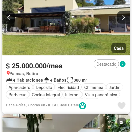
Casa
$ 25.000.000/mes
Destacado
Palmas, Retiro
4 Habitaciones
4 Baños
380 m²
Aparcadero
Depósito
Electricidad
Chimenea
Jardín
Barbecue
Cocina integral
Internet
Vista panorámica
Seguridad privada
Cuarto de servicio
Agua
Hace 4 días, 7 horas en - IDEAL Real Estate