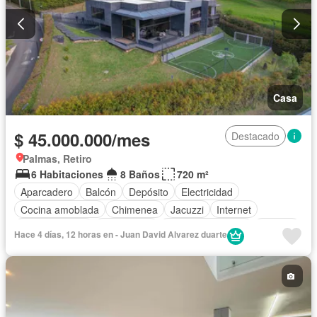
Casa
$ 45.000.000/mes
Destacado
Palmas, Retiro
6 Habitaciones
8 Baños
720 m²
Aparcadero
Balcón
Depósito
Electricidad
Cocina amoblada
Chimenea
Jacuzzi
Internet
Cocina integral
Gas natural
Cuarto de servicio
Terraza
Hace 4 días, 12 horas en - Juan David Alvarez duarte
Área infantil
Gimnasio
Caseta de vigilancia
Seguridad privada
Wifi
Barbecue