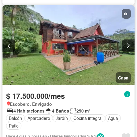
Casa
$ 17.500.000/mes
Escobero, Envigado
4 Habitaciones
4 Baños
250 m²
Balcón
Aparcadero
Jardín
Cocina integral
Agua
Patio
Hace 4 días, 9 horas en - Lideres Inmobiliarios S.A.S