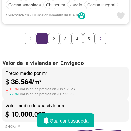
Cocina amoblada
Chimenea
Jardín
Cocina integral
Gas natural
Estudio
Vista panorámica
15/07/2026 en - Tu Gestor Inmobiliaria S.A.S
Seguridad privada
Cuarto de servicio
Agua
Patio
1
2
3
4
5
Valor de la vivienda en Envigado
Precio medio por m²
$ 36.564/
m²
0.9 %
Evolución de precios en Junio 2026
5.7 %
Evolución de precios en Julio 2025
Valor medio de una vivienda
$ 10.000.000
Guardar búsqueda