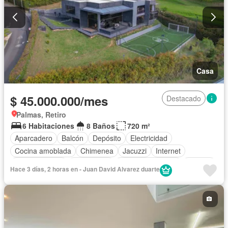
Casa
$ 45.000.000/mes
Destacado
Palmas, Retiro
6 Habitaciones
8 Baños
720 m²
Aparcadero
Balcón
Depósito
Electricidad
Cocina amoblada
Chimenea
Jacuzzi
Internet
Cocina integral
Gas natural
Cuarto de servicio
Terraza
Hace 3 días, 2 horas en - Juan David Alvarez duarte
Área infantil
Gimnasio
Caseta de vigilancia
Seguridad privada
Wifi
Barbecue