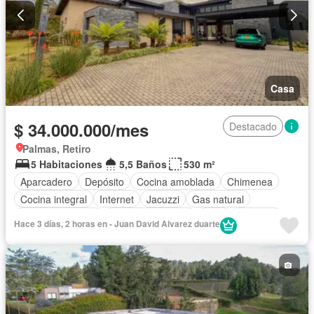
Casa
$ 34.000.000/mes
Destacado
Palmas, Retiro
5 Habitaciones
5,5 Baños
530 m²
Aparcadero
Depósito
Cocina amoblada
Chimenea
Cocina integral
Internet
Jacuzzi
Gas natural
Vista panorámica
Cuarto de servicio
Patio
Vigilante
Hace 3 días, 2 horas en - Juan David Alvarez duarte
Jardín
Barbecue
Caseta de vigilancia
Gimnasio
Sauna
Seguridad privada
Piscina
Wifi
Permite mascotas
Permite niños