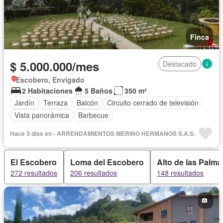
Finca
$ 5.000.000/mes
Destacado
Escobero, Envigado
2 Habitaciones
5 Baños
350 m²
Jardín
Terraza
Balcón
Circuito cerrado de televisión
Vista panorámica
Barbecue
Hace 3 días en - ARRENDAMIENTOS MERINO HERMANOS S.A.S.
El Escobero
Loma del Escobero
Alto de las Palma
272 resultados
206 resultados
148 resultados