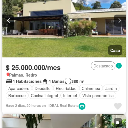
Casa
$ 25.000.000/mes
Destacado
Palmas, Retiro
4 Habitaciones
4 Baños
380 m²
Aparcadero
Depósito
Electricidad
Chimenea
Jardín
Barbecue
Cocina integral
Internet
Vista panorámica
Seguridad privada
Cuarto de servicio
Agua
Hace 2 días, 20 horas en - IDEAL Real Estate