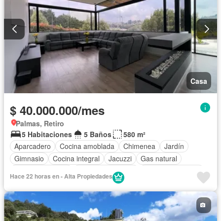
Casa
$ 40.000.000/mes
Palmas, Retiro
5 Habitaciones
5 Baños
580 m²
Aparcadero
Cocina amoblada
Chimenea
Jardín
Gimnasio
Cocina integral
Jacuzzi
Gas natural
Vista panorámica
Seguridad privada
Cuarto de servicio
Hace 22 horas en - Alta Propiedades