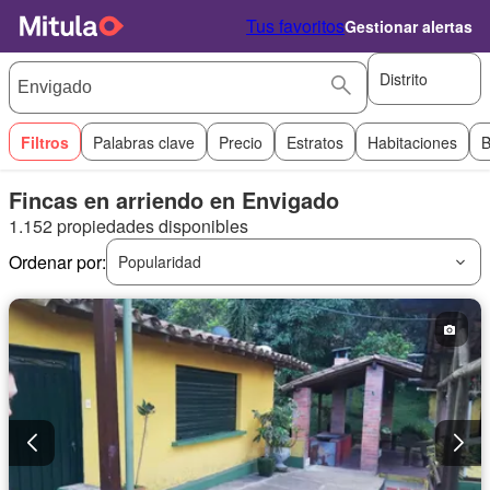
Tus favoritos
Gestionar alertas
Distrito
Filtros
Palabras clave
Precio
Estratos
Habitaciones
B
Fincas en arriendo en Envigado
1.152 propiedades disponibles
Ordenar por:
Popularidad