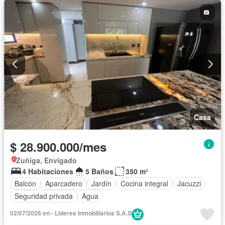
Casa
$ 28.900.000/mes
Zuñiga, Envigado
4 Habitaciones
5 Baños
350 m²
Balcón
Aparcadero
Jardín
Cocina integral
Jacuzzi
Seguridad privada
Agua
02/07/2026 en - Lideres Inmobiliarios S.A.S