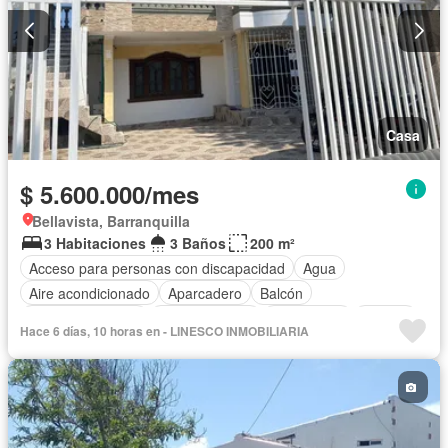
Casa
$ 5.600.000/mes
Bellavista, Barranquilla
3 Habitaciones
3 Baños
200 m²
Acceso para personas con discapacidad
Agua
Aire acondicionado
Aparcadero
Balcón
Cocina amoblada
Cocina integral
Electricidad
Estudio
Hace 6 días, 10 horas en - LINESCO INMOBILIARIA
Gas natural
Jardín
Estudio
Terraza
Vista panorámica
Permite mascotas
Permite niños