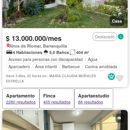
Casa
$ 13.000.000/mes
Destacado
Altos de Riomar, Barranquilla
4 Habitaciones
5,5 Baños
404 m²
Acceso para personas con discapacidad
Agua
Aparcadero
Área infantil
Barbecue
Cocina amoblada
Estudio
Gas natural
Jardín
Piscina
Terraza
Hace 3 días, 22 horas en - MARIA CLAUDIA MORALES
Permite mascotas
ESTRELLA
Apartamento
Finca
Apartaestudio
2280 resultados
405 resultados
88 resultados