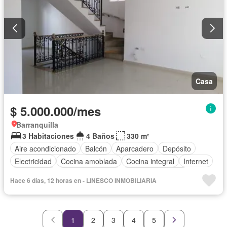
Casa
$ 5.000.000/mes
Barranquilla
3 Habitaciones
4 Baños
330 m²
Aire acondicionado
Balcón
Aparcadero
Depósito
Electricidad
Cocina amoblada
Cocina integral
Internet
Gas natural
Vista panorámica
Cuarto de servicio
Hace 6 días, 12 horas en - LINESCO INMOBILIARIA
Terraza
Agua
Patio
Área infantil
Vigilante
Acceso para personas con discapacidad
Jardín
Barbecue
Caseta de vigilancia
Estudio
1
2
3
4
5
Seguridad privada
Piscina
Permite mascotas