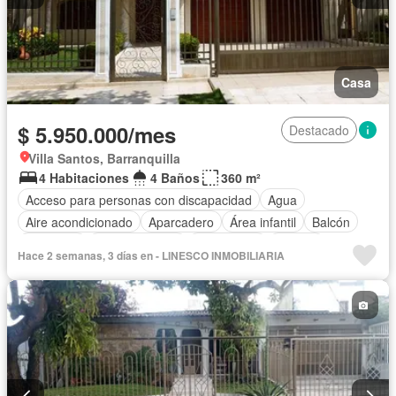
Casa
$ 5.950.000/mes
Destacado
Villa Santos, Barranquilla
4 Habitaciones
4 Baños
360 m²
Acceso para personas con discapacidad
Agua
Aire acondicionado
Aparcadero
Área infantil
Balcón
Barbecue
Cocina integral
Electricidad
Estudio
Hace 2 semanas, 3 días en - LINESCO INMOBILIARIA
Gas natural
Jardín
Estudio
Vigilante
Terraza
Vista panorámica
Permite mascotas
Permite niños