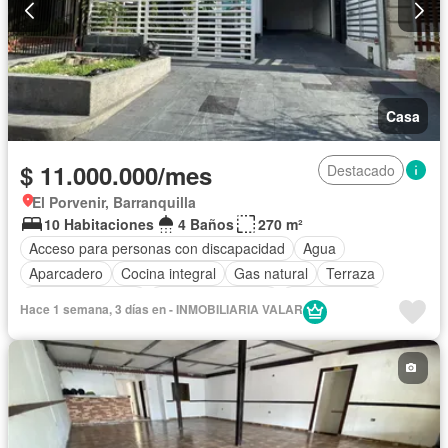
Casa
$ 11.000.000/mes
Destacado
El Porvenir, Barranquilla
10 Habitaciones
4 Baños
270 m²
Acceso para personas con discapacidad
Agua
Aparcadero
Cocina integral
Gas natural
Terraza
Vista panorámica
Permite mascotas
Permite niños
Hace 1 semana, 3 días en - INMOBILIARIA VALAR