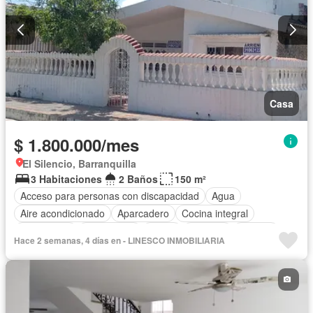
Casa
$ 1.800.000/mes
El Silencio, Barranquilla
3 Habitaciones
2 Baños
150 m²
Acceso para personas con discapacidad
Agua
Aire acondicionado
Aparcadero
Cocina integral
Electricidad
Gas natural
Jardín
Vigilante
Terraza
Hace 2 semanas, 4 días en - LINESCO INMOBILIARIA
Vista panorámica
Permite mascotas
Permite niños