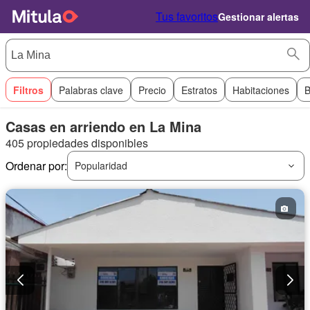
Tus favoritos
Gestionar alertas
Filtros
Palabras clave
Precio
Estratos
Habitaciones
B
Casas en arriendo en La Mina
405 propiedades disponibles
Ordenar por:
Popularidad