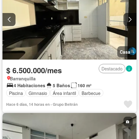
Casa
$ 6.500.000/mes
Destacado
Barranquilla
4 Habitaciones
5 Baños
160 m²
Piscina
Gimnasio
Área infantil
Barbecue
Hace 6 días, 14 horas en - Grupo Beltrán