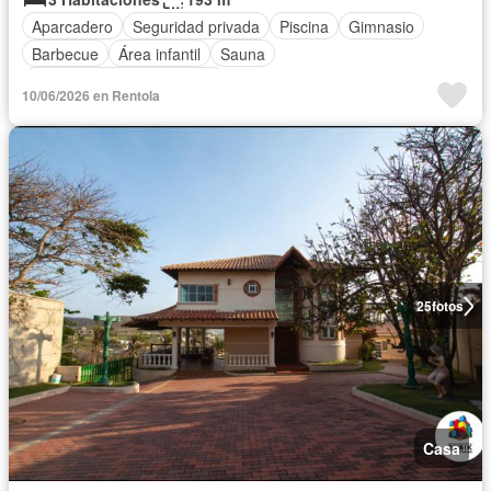
Aparcadero
Seguridad privada
Piscina
Gimnasio
Barbecue
Área infantil
Sauna
Completamente amoblado
10/06/2026 en Rentola
25
fotos
Casa