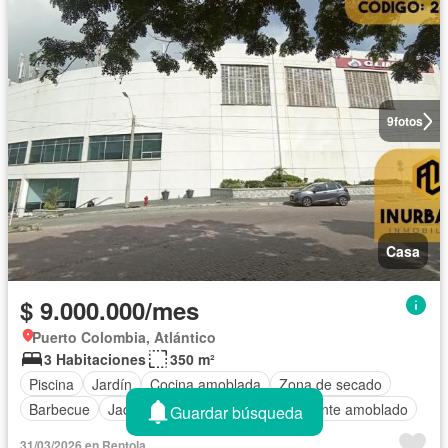
9
fotos
Casa
$ 9.000.000/mes
Puerto Colombia, Atlántico
3 Habitaciones
350 m²
Piscina
Jardín
Cocina amoblada
Zona de secado
Barbecue
Jacuzzi
Terraza
Completamente amoblado
Guardar búsqueda
31/03/2026 en Rentola