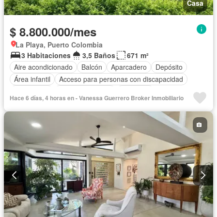
Casa
$ 8.800.000/mes
La Playa, Puerto Colombia
3 Habitaciones
3,5 Baños
671 m²
Aire acondicionado
Balcón
Aparcadero
Depósito
Área infantil
Acceso para personas con discapacidad
Electricidad
Cocina amoblada
Barbecue
Hace 6 días, 4 horas en - Vanessa Guerrero Broker Inmobiliario
Cocina integral
Internet
Jacuzzi
Gas natural
Seguridad privada
Cuarto de servicio
Agua
Patio