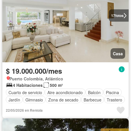
17
fotos
Casa
$ 19.000.000/mes
Puerto Colombia, Atlántico
4 Habitaciones
500 m²
Cuarto de servicio
Aire acondicionado
Balcón
Piscina
Jardín
Gimnasio
Zona de secado
Barbecue
Trastero
22/05/2026 en Rentola