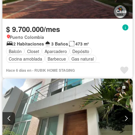
Casa
$ 9.700.000/mes
Puerto Colombia
2 Habitaciones
3 Baños
473 m²
Balcón
Closet
Aparcadero
Depósito
Cocina amoblada
Barbecue
Gas natural
Vista panorámica
Jardín en la azotea
Patio
Hace 6 días en - RUBIK HOME STAGING