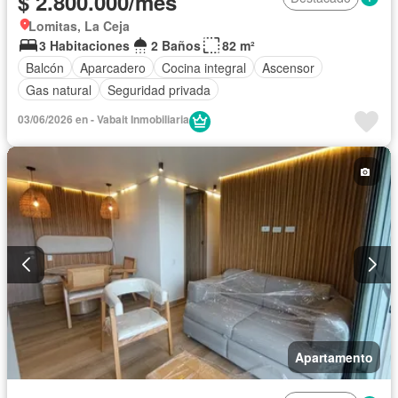
$ 2.800.000/mes
Lomitas, La Ceja
3 Habitaciones
2 Baños
82 m²
Balcón
Aparcadero
Cocina integral
Ascensor
Gas natural
Seguridad privada
03/06/2026 en - Vabait Inmobiliaria
Apartamento