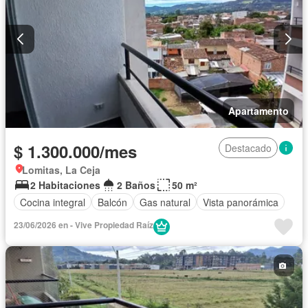
Apartamento
$ 1.300.000/mes
Destacado
Lomitas, La Ceja
2 Habitaciones
2 Baños
50 m²
Cocina integral
Balcón
Gas natural
Vista panorámica
23/06/2026 en - Vive Propiedad Raíz