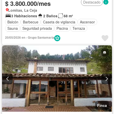
$ 3.800.000/mes
Destacado
Lomitas, La Ceja
3 Habitaciones
2 Baños
68 m²
Balcón
Barbecue
Caseta de vigilancia
Ascensor
Sauna
Seguridad privada
Piscina
Terraza
Sin amoblar
20/05/2026 en - Grupo Santamaría
Finca