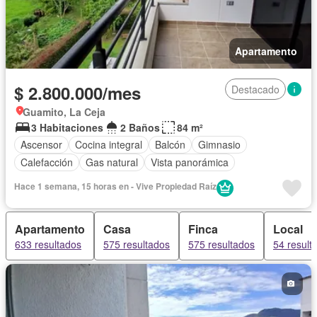
Apartamento
$ 2.800.000/mes
Destacado
Guamito, La Ceja
3 Habitaciones
2 Baños
84 m²
Ascensor
Cocina integral
Balcón
Gimnasio
Calefacción
Gas natural
Vista panorámica
Hace 1 semana, 15 horas en - Vive Propiedad Raíz
Apartamento
Casa
Finca
Local
633 resultados
575 resultados
575 resultados
54 result