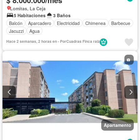
$ 8.000.000/mes
Lomitas, La Ceja
5 Habitaciones
3 Baños
Balcón
Aparcadero
Electricidad
Chimenea
Barbecue
Jacuzzi
Agua
Hace 2 semanas, 2 horas en - PorCuadras Finca raiz
Apartamento