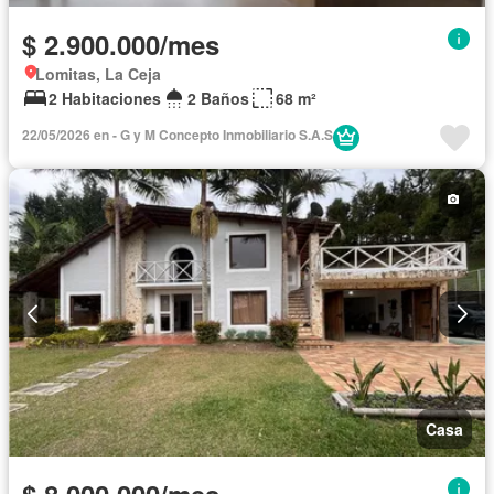
$ 2.900.000/mes
Lomitas, La Ceja
2 Habitaciones
2 Baños
68 m²
22/05/2026 en - G y M Concepto Inmobiliario S.A.S
Casa