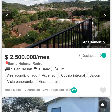
Apartamento
$ 2.500.000/mes
Destacado
Santa Helena, Retiro
1 Habitación
1 Baño
45 m²
Aire acondicionado
Ascensor
Cocina integral
Balcón
Vista panorámica
Gas natural
Hace 6 días, 17 horas en - Vive Propiedad Raíz