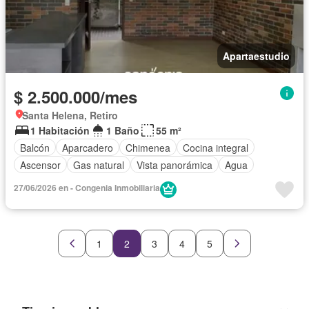
Apartaestudio
$ 2.500.000/mes
Santa Helena, Retiro
1 Habitación
1 Baño
55 m²
Balcón
Aparcadero
Chimenea
Cocina integral
Ascensor
Gas natural
Vista panorámica
Agua
27/06/2026 en - Congenia Inmobiliaria
1
2
3
4
5