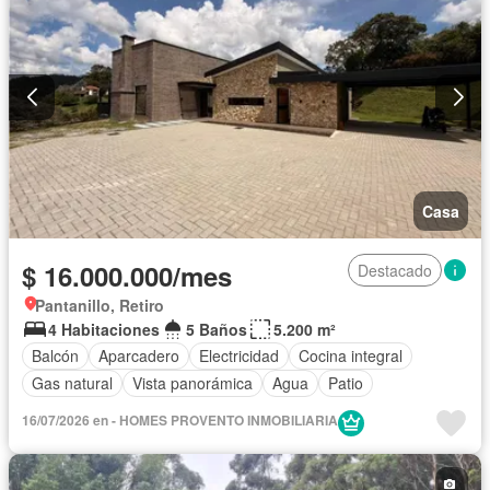
Casa
$ 16.000.000/mes
Destacado
Pantanillo, Retiro
4 Habitaciones
5 Baños
5.200 m²
Balcón
Aparcadero
Electricidad
Cocina integral
Gas natural
Vista panorámica
Agua
Patio
16/07/2026 en - HOMES PROVENTO INMOBILIARIA