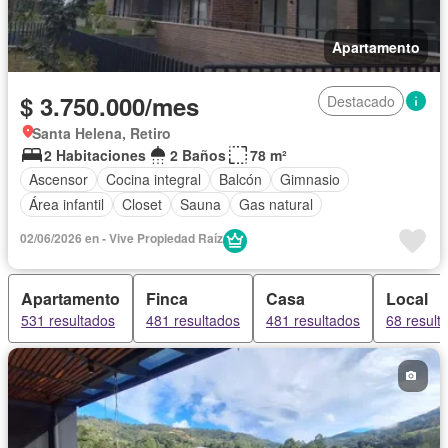
Apartamento
$ 3.750.000/mes
Destacado
Santa Helena, Retiro
2 Habitaciones
2 Baños
78 m²
Ascensor
Cocina integral
Balcón
Gimnasio
Área infantil
Closet
Sauna
Gas natural
02/06/2026 en - Vive Propiedad Raíz
Apartamento
Finca
Casa
Local
531 resultados
481 resultados
481 resultados
68 result