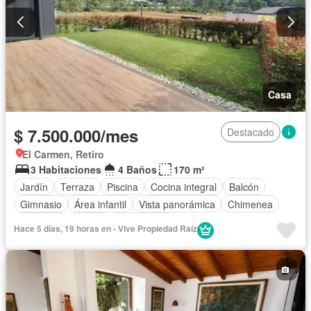
Casa
$ 7.500.000/mes
Destacado
El Carmen, Retiro
3 Habitaciones
4 Baños
170 m²
Jardín
Terraza
Piscina
Cocina integral
Balcón
Gimnasio
Área infantil
Vista panorámica
Chimenea
Barbecue
Sauna
Gas natural
Hace 5 días, 19 horas en - Vive Propiedad Raíz