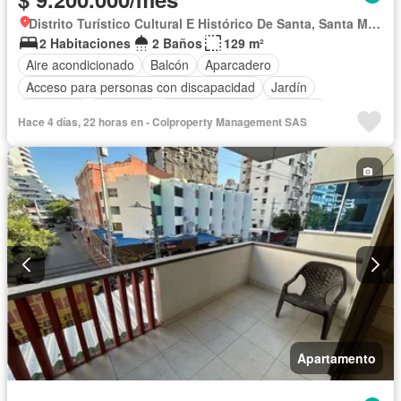
Distrito Turístico Cultural E Histórico De Santa, Santa Marta
2 Habitaciones
2 Baños
129 m²
Aire acondicionado
Balcón
Aparcadero
Acceso para personas con discapacidad
Jardín
Barbecue
Gimnasio
Cocina integral
Ascensor
Hace 4 días, 22 horas en - Colproperty Management SAS
Gas natural
Vista panorámica
Sauna
Seguridad privada
Piscina
Agua
Apartamento