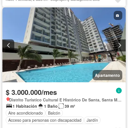
Seguridad privada
Piscina
Agua
Apartamento
$ 3.000.000/mes
Distrito Turístico Cultural E Histórico De Santa, Santa Marta
1 Habitación
1 Baño
39 m²
Aire acondicionado
Balcón
Acceso para personas con discapacidad
Jardín
Gimnasio
Jacuzzi
Ascensor
Gas natural