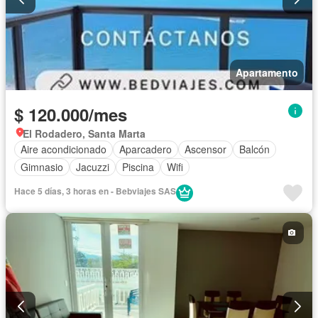
Apartamento
$ 120.000/mes
El Rodadero, Santa Marta
Aire acondicionado
Aparcadero
Ascensor
Balcón
Gimnasio
Jacuzzi
Piscina
Wifi
Hace 5 días, 3 horas en - Bebviajes SAS