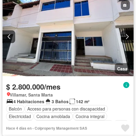
Casa
$ 2.800.000/mes
Villamar, Santa Marta
4 Habitaciones
3 Baños
142 m²
Balcón
Acceso para personas con discapacidad
Electricidad
Cocina amoblada
Cocina integral
Gas natural
Vista panorámica
Seguridad privada
Agua
Hace 4 días en - Colproperty Management SAS
Patio