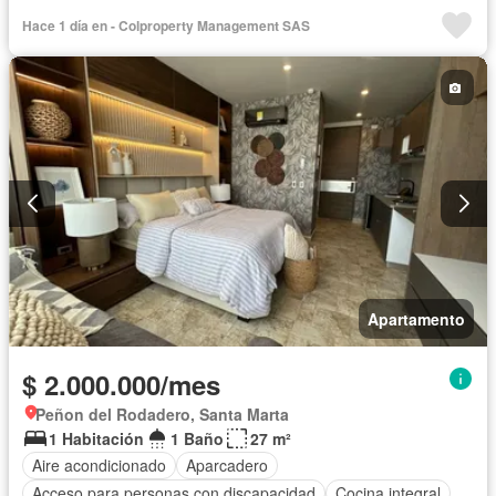
Barbecue
Gimnasio
Cocina integral
Ascensor
Hace 1 día en - Colproperty Management SAS
Gas natural
Vista panorámica
Seguridad privada
Cuarto de servicio
Piscina
Agua
Apartamento
$ 2.000.000/mes
Peñon del Rodadero, Santa Marta
1 Habitación
1 Baño
27 m²
Aire acondicionado
Aparcadero
Acceso para personas con discapacidad
Cocina integral