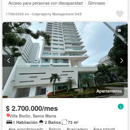
Acceso para personas con discapacidad
Gimnasio
Cocina integral
Ascensor
Gas natural
17/06/2026 en - Colproperty Management SAS
Vista panorámica
Sauna
Seguridad privada
Piscina
Agua
Apartamento
$ 2.700.000/mes
Villa Berlin, Santa Marta
1 Habitación
2 Baños
73 m²
Aire acondicionado
Balcón
Aparcadero
Área infantil