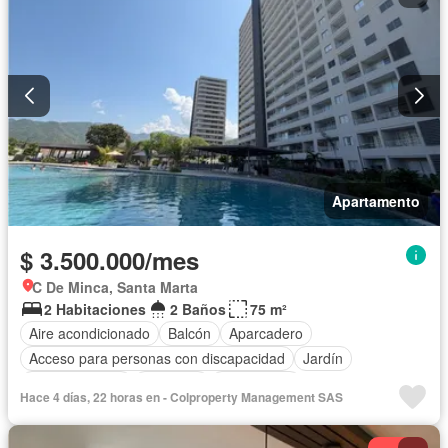
Apartamento
$ 3.500.000/mes
C De Minca, Santa Marta
2 Habitaciones
2 Baños
75 m²
Aire acondicionado
Balcón
Aparcadero
Acceso para personas con discapacidad
Jardín
Cocina integral
Ascensor
Gas natural
Hace 4 días, 22 horas en - Colproperty Management SAS
Vista panorámica
Seguridad privada
Piscina
Agua