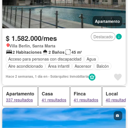
Apartamento
$ 1.582.000/mes
Destacado
Villa Berlin, Santa Marta
2 Habitaciones
2 Baños
45 m²
Acceso para personas con discapacidad
Agua
Aire acondicionado
Área infantil
Ascensor
Balcón
Barbecue
Caseta de vigilancia
Cocina integral
Hace 2 semanas, 1 día en - Solarquitec Inmobiliaria
Gas natural
Gimnasio
Jacuzzi
Jardín
Piscina
Seguridad privada
Tanque de agua
Permite mascotas
Apartamento
Casa
Finca
Local
Permite niños
337 resultados
41 resultados
41 resultados
40 resultad