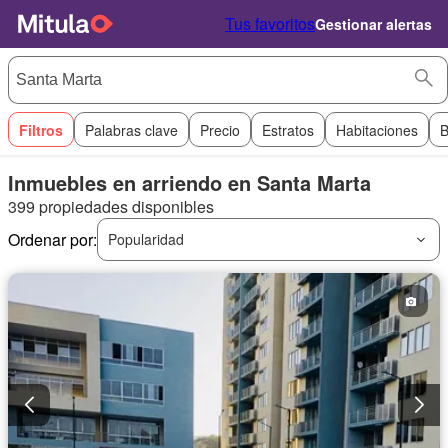
Tus favoritos
Gestionar alertas
Filtros
Palabras clave
Precio
Estratos
Habitaciones
B
Inmuebles en arriendo en Santa Marta
399 propiedades disponibles
Ordenar por:
Popularidad