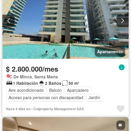
Apartamento
$ 2.800.000/mes
C De Minca, Santa Marta
1 Habitación
2 Baños
50 m²
Aire acondicionado
Balcón
Aparcadero
Acceso para personas con discapacidad
Jardín
Barbecue
Gimnasio
Cocina integral
Jacuzzi
Hace 4 días en - Colproperty Management SAS
Ascensor
Gas natural
Vista panorámica
Seguridad privada
Piscina
Agua