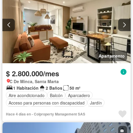
Apartamento
$ 2.800.000/mes
C De Minca, Santa Marta
1 Habitación
2 Baños
50 m²
Aire acondicionado
Balcón
Aparcadero
Acceso para personas con discapacidad
Jardín
Barbecue
Gimnasio
Cocina integral
Jacuzzi
Hace 4 días en - Colproperty Management SAS
Ascensor
Gas natural
Vista panorámica
Seguridad privada
Piscina
Agua