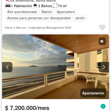
Los Almendros, Santa Marta
1 Habitación
2 Baños
74 m²
Aire acondicionado
Balcón
Aparcadero
Acceso para personas con discapacidad
Jardín
Barbecue
Gimnasio
Ascensor
Gas natural
Hace 4 días en - Colproperty Management SAS
Vista panorámica
Seguridad privada
Piscina
Cancha de tenis
Agua
Apartamento
$ 7.200.000/mes