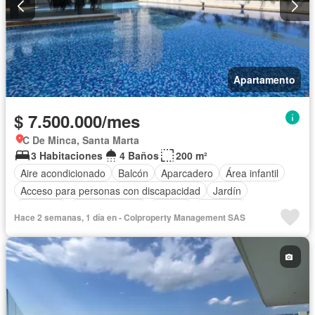
Apartamento
$ 7.500.000/mes
C De Minca, Santa Marta
3 Habitaciones
4 Baños
200 m²
Aire acondicionado
Balcón
Aparcadero
Área infantil
Acceso para personas con discapacidad
Jardín
Gimnasio
Cocina integral
Jacuzzi
Ascensor
Hace 2 semanas, 1 día en - Colproperty Management SAS
Gas natural
Vista panorámica
Sauna
Seguridad privada
Cuarto de servicio
Piscina
Agua