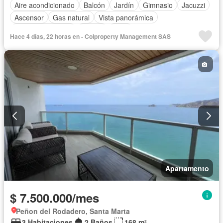
Aire acondicionado
Balcón
Jardín
Gimnasio
Jacuzzi
Ascensor
Gas natural
Vista panorámica
Seguridad privada
Piscina
Agua
Hace 4 días, 22 horas en - Colproperty Management SAS
Apartamento
$ 7.500.000/mes
Peñon del Rodadero, Santa Marta
3 Habitaciones
2 Baños
168 m²