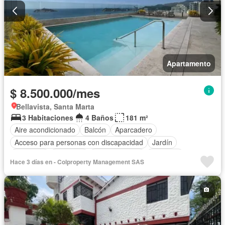
Apartamento
$ 8.500.000/mes
Bellavista, Santa Marta
3 Habitaciones
4 Baños
181 m²
Aire acondicionado
Balcón
Aparcadero
Acceso para personas con discapacidad
Jardín
Barbecue
Gimnasio
Cocina integral
Ascensor
Hace 3 días en - Colproperty Management SAS
Gas natural
Vista panorámica
Seguridad privada
Cuarto de servicio
Piscina
Agua