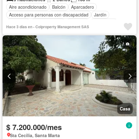
Aire acondicionado
Balcón
Aparcadero
Acceso para personas con discapacidad
Jardín
Barbecue
Cocina integral
Ascensor
Gas natural
Hace 3 días en - Colproperty Management SAS
Vista panorámica
Seguridad privada
Cuarto de servicio
Piscina
Agua
Casa
$ 7.200.000/mes
Sta Cecilia, Santa Marta