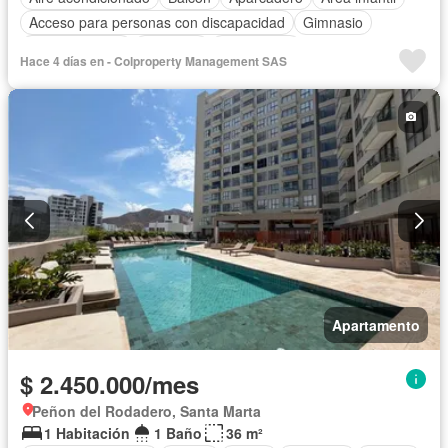
Acceso para personas con discapacidad
Gimnasio
Cocina integral
Ascensor
Gas natural
Hace 4 días en - Colproperty Management SAS
Vista panorámica
Sauna
Seguridad privada
Piscina
Agua
Apartamento
$ 2.450.000/mes
Peñon del Rodadero, Santa Marta
1 Habitación
1 Baño
36 m²