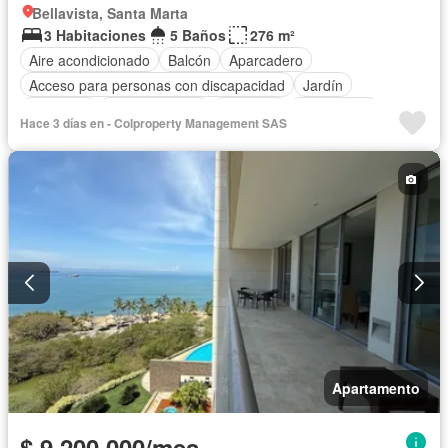
Bellavista, Santa Marta
3 Habitaciones
5 Baños
276 m²
Aire acondicionado
Balcón
Aparcadero
Acceso para personas con discapacidad
Jardín
Gimnasio
Cocina integral
Ascensor
Gas natural
Hace 3 días en - Colproperty Management SAS
Vista panorámica
Seguridad privada
Cuarto de servicio
Piscina
Agua
Apartamento
$ 9.200.000/mes