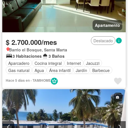
Apartamento
$ 2.700.000/mes
Destacado
Barrio el Bosque, Santa Marta
3 Habitaciones
3 Baños
Aparcadero
Cocina integral
Internet
Jacuzzi
Gas natural
Agua
Área infantil
Jardín
Barbecue
Gimnasio
Ascensor
Sauna
Seguridad privada
Hace 5 días en - TAMIHOME
Piscina