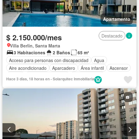
Apartamento
$ 2.150.000/mes
Destacado
Villa Berlin, Santa Marta
3 Habitaciones
2 Baños
65 m²
Acceso para personas con discapacidad
Agua
Aire acondicionado
Aparcadero
Área infantil
Ascensor
Balcón
Caseta de vigilancia
Cocina integral
Hace 3 días, 18 horas en - Solarquitec Inmobiliaria
Gas natural
Gimnasio
Jacuzzi
Piscina
Seguridad privada
Tanque de agua