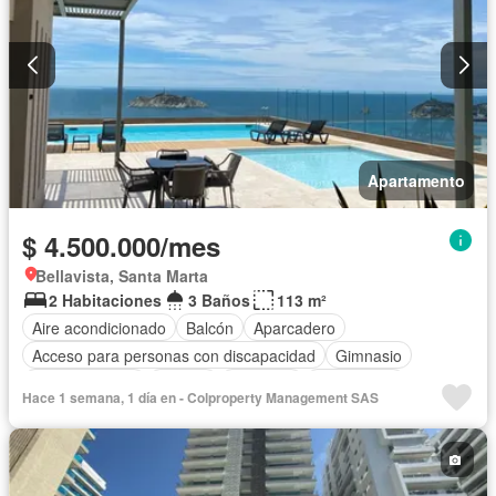
Apartamento
$ 4.500.000/mes
Bellavista, Santa Marta
2 Habitaciones
3 Baños
113 m²
Aire acondicionado
Balcón
Aparcadero
Acceso para personas con discapacidad
Gimnasio
Cocina integral
Jacuzzi
Ascensor
Gas natural
Hace 1 semana, 1 día en - Colproperty Management SAS
Vista panorámica
Sauna
Seguridad privada
Piscina
Agua