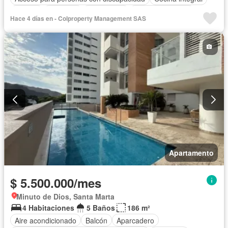
Jacuzzi
Ascensor
Gas natural
Vista panorámica
Hace 4 días en - Colproperty Management SAS
Sauna
Seguridad privada
Piscina
Agua
Apartamento
$ 5.500.000/mes
Minuto de Dios, Santa Marta
4 Habitaciones
5 Baños
186 m²
Aire acondicionado
Balcón
Aparcadero