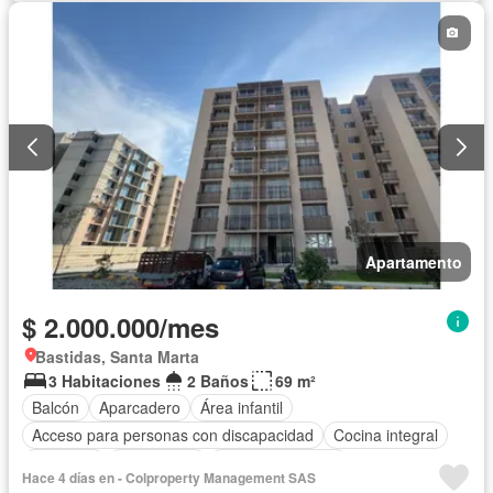
Apartamento
$ 2.000.000/mes
Bastidas, Santa Marta
3 Habitaciones
2 Baños
69 m²
Balcón
Aparcadero
Área infantil
Acceso para personas con discapacidad
Cocina integral
Ascensor
Gas natural
Vista panorámica
Hace 4 días en - Colproperty Management SAS
Seguridad privada
Piscina
Agua