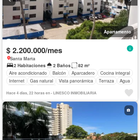
Apartamento
$ 2.200.000/mes
Santa Marta
2 Habitaciones
2 Baños
82 m²
Aire acondicionado
Balcón
Aparcadero
Cocina integral
Internet
Gas natural
Vista panorámica
Terraza
Agua
Área infantil
Vigilante
Hace 4 días, 22 horas en - LINESCO INMOBILIARIA
Acceso para personas con discapacidad
Jardín
Caseta de vigilancia
Seguridad privada
Piscina
Permite mascotas
Permite niños