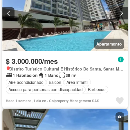
Apartamento
$ 3.000.000/mes
Distrito Turístico Cultural E Histórico De Santa, Santa Marta
1 Habitación
1 Baño
39 m²
Aire acondicionado
Balcón
Área infantil
Acceso para personas con discapacidad
Barbecue
Gimnasio
Cocina integral
Internet
Ascensor
Hace 1 semana, 1 día en - Colproperty Management SAS
Gas natural
Vista panorámica
Sauna
Seguridad privada
Piscina
Agua