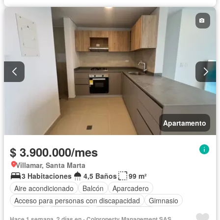
Apartamento
$ 3.900.000/mes
Villamar, Santa Marta
3 Habitaciones
4,5 Baños
99 m²
Aire acondicionado
Balcón
Aparcadero
Acceso para personas con discapacidad
Gimnasio
Ascensor
Gas natural
Vista panorámica
Hace 1 semana, 2 días en - Colproperty Management SAS