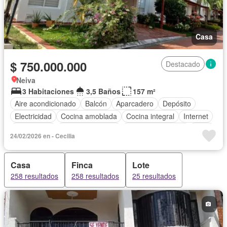
Casa
$ 750.000.000
Destacado
Neiva
3 Habitaciones
3,5 Baños
157 m²
Aire acondicionado
Balcón
Aparcadero
Depósito
Electricidad
Cocina amoblada
Cocina integral
Internet
Gas natural
Vista panorámica
Cuarto de servicio
Agua
24/02/2026 en - Cecilia
Tanque de agua
Patio
Vigilante
Jardín
Barbecue
Caseta de vigilancia
Gimnasio
Estudio
Piscina
Casa
Finca
Lote
258 resultados
258 resultados
25 resultados