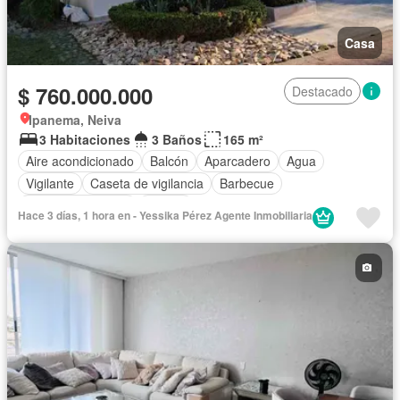
Casa
$ 760.000.000
Destacado
Ipanema, Neiva
3 Habitaciones
3 Baños
165 m²
Aire acondicionado
Balcón
Aparcadero
Agua
Vigilante
Caseta de vigilancia
Barbecue
Seguridad privada
Piscina
Hace 3 días, 1 hora en - Yessika Pérez Agente Inmobiliaria