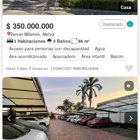
Casa
$ 350.000.000
Destacado
Tercer Milenio, Neiva
3 Habitaciones
3 Baños
96 m²
Acceso para personas con discapacidad
Agua
Aire acondicionado
Aparcadero
Área infantil
Balcón
Barbecue
Cocina integral
Cuarto de servicio
Depósito
Hace 3 días, 6 horas en - LEONCORT INMOBILIARIA
Electricidad
Estudio
Jardín
Patio
Piscina
Seguridad privada
Tanque de agua