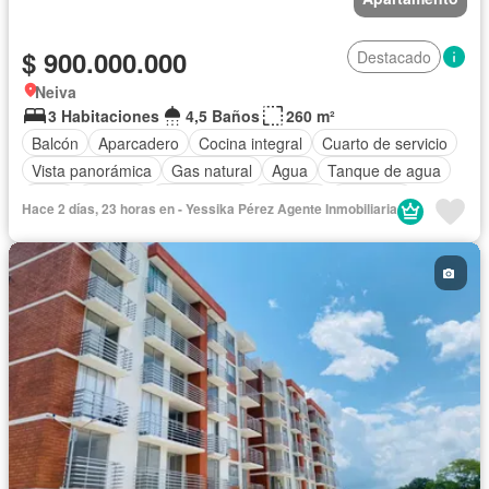
$ 900.000.000
Destacado
Neiva
3 Habitaciones
4,5 Baños
260 m²
Balcón
Aparcadero
Cocina integral
Cuarto de servicio
Vista panorámica
Gas natural
Agua
Tanque de agua
Patio
Terraza
Área infantil
Vigilante
Ascensor
Hace 2 días, 23 horas en - Yessika Pérez Agente Inmobiliaria
Caseta de vigilancia
Barbecue
Seguridad privada
Piscina
Permite mascotas
Permite niños