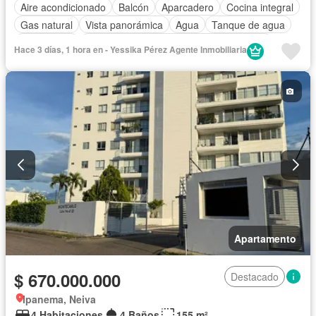
Aire acondicionado
Balcón
Aparcadero
Cocina integral
Gas natural
Vista panorámica
Agua
Tanque de agua
Área infantil
Acceso para personas con discapacidad
Hace 3 días, 1 hora en - Yessika Pérez Agente Inmobiliaria
Jardín
Barbecue
Caseta de vigilancia
Ascensor
Seguridad privada
Piscina
Vigilante
Apartamento
$ 670.000.000
Destacado
Ipanema, Neiva
4 Habitaciones
4 Baños
155 m²