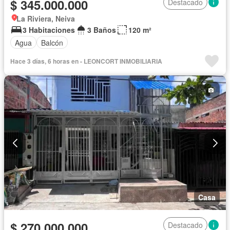
$ 345.000.000
Destacado
La Riviera, Neiva
3 Habitaciones
3 Baños
120 m²
Agua
Balcón
Hace 3 días, 6 horas en - LEONCORT INMOBILIARIA
Casa
$ 270.000.000
Destacado