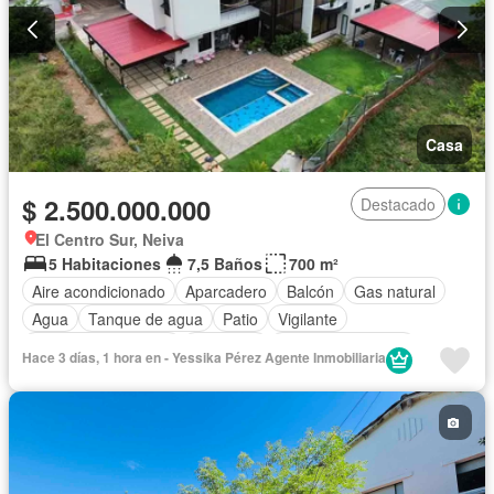
Casa
$ 2.500.000.000
Destacado
El Centro Sur, Neiva
5 Habitaciones
7,5 Baños
700 m²
Aire acondicionado
Aparcadero
Balcón
Gas natural
Agua
Tanque de agua
Patio
Vigilante
Caseta de vigilancia
Barbecue
Seguridad privada
Hace 3 días, 1 hora en - Yessika Pérez Agente Inmobiliaria
Cuarto de servicio
Permite mascotas
Permite niños