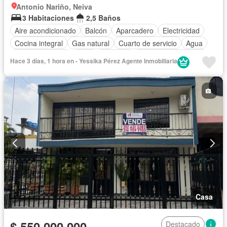
Antonio Nariño, Neiva
3 Habitaciones
2,5 Baños
Aire acondicionado
Balcón
Aparcadero
Electricidad
Cocina integral
Gas natural
Cuarto de servicio
Agua
Tanque de agua
Patio
Vigilante
Caseta de vigilancia
Hace 3 días, 1 hora en - Yessika Pérez Agente Inmobiliaria
Seguridad privada
Piscina
Barbecue
Permite mascotas
Casa
$ 550.000.000
Destacado