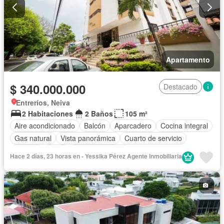
Apartamento
$ 340.000.000
Destacado
Entreríos, Neiva
2 Habitaciones
2 Baños
105 m²
Aire acondicionado
Balcón
Aparcadero
Cocina integral
Gas natural
Vista panorámica
Cuarto de servicio
Terraza
Agua
Tanque de agua
Hace 2 días, 23 horas en - Yessika Pérez Agente Inmobiliaria
Acceso para personas con discapacidad
Barbecue
Ascensor
Seguridad privada
Piscina