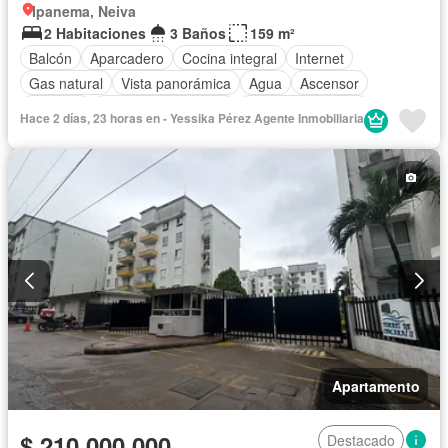
Ipanema, Neiva
2 Habitaciones
3 Baños
159 m²
Balcón
Aparcadero
Cocina integral
Internet
Gas natural
Vista panorámica
Agua
Ascensor
Vigilante
Caseta de vigilancia
Seguridad privada
Hace 2 días, 23 horas en - Yessika Pérez Agente Inmobiliaria
Piscina
Barbecue
Wifi
Permite mascotas
Permite niños
Apartamento
$ 210.000.000
Destacado