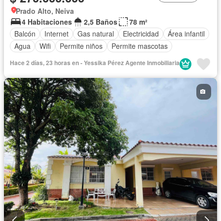
Prado Alto, Neiva
4 Habitaciones
2,5 Baños
78 m²
Balcón
Internet
Gas natural
Electricidad
Área infantil
Agua
Wifi
Permite niños
Permite mascotas
Hace 2 días, 23 horas en - Yessika Pérez Agente Inmobiliaria