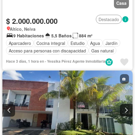
Casa
$ 2.000.000.000
Destacado
Altico, Neiva
9 Habitaciones
5,5 Baños
884 m²
Aparcadero
Cocina integral
Estudio
Agua
Jardín
Acceso para personas con discapacidad
Gas natural
Cuarto de servicio
Patio
Tanque de agua
Hace 3 días, 1 hora en - Yessika Pérez Agente Inmobiliaria
Aire acondicionado
Depósito
Electricidad
Solo familias
Permite mascotas
Permite niños