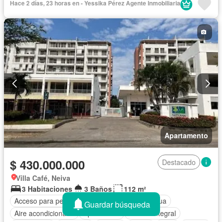
Hace 2 días, 23 horas en - Yessika Pérez Agente Inmobiliaria
Caseta de vigilancia
Barbecue
Seguridad privada
Piscina
Jardín
Área infantil
Acceso para personas con discapacidad
Permite mascotas
Permite niños
Solo familias
Apartamento
$ 430.000.000
Destacado
Villa Café, Neiva
3 Habitaciones
3 Baños
112 m²
Acceso para personas con discapacidad
Agua
Guardar búsqueda
Aire acondicionado
Aparcadero
Cocina integral