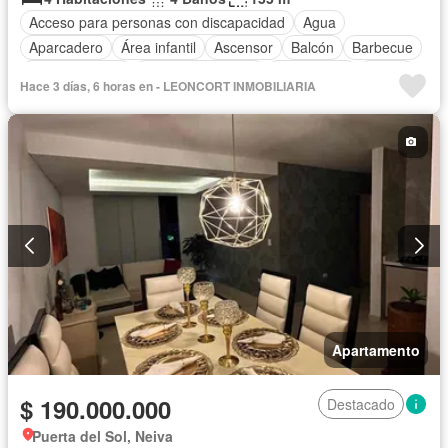
Acceso para personas con discapacidad
Agua
Aparcadero
Área infantil
Ascensor
Balcón
Barbecue
Cocina integral
Cuarto de servicio
Gas natural
Jardín
Hace 3 días, 6 horas en - LEONCORT INMOBILIARIA
Piscina
Seguridad privada
Tanque de agua
Apartamento
$ 190.000.000
Destacado
Puerta del Sol, Neiva