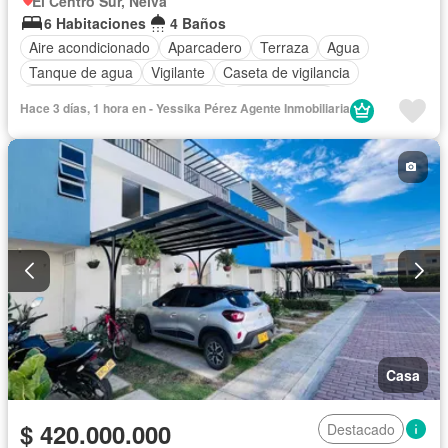
El Centro Sur, Neiva
6 Habitaciones
4 Baños
Aire acondicionado
Aparcadero
Terraza
Agua
Tanque de agua
Vigilante
Caseta de vigilancia
Barbecue
Permite mascotas
Permite niños
Hace 3 días, 1 hora en - Yessika Pérez Agente Inmobiliaria
Casa
$ 420.000.000
Destacado