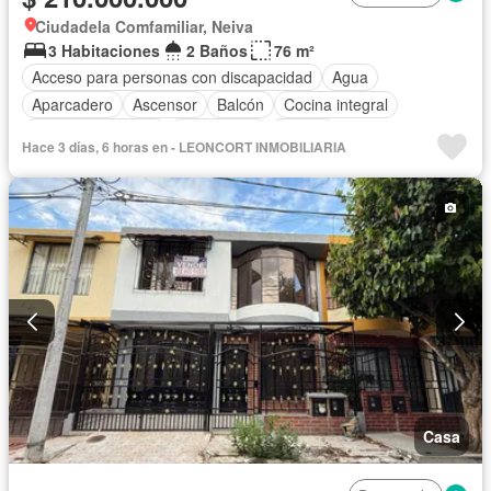
Ciudadela Comfamiliar, Neiva
3 Habitaciones
2 Baños
76 m²
Acceso para personas con discapacidad
Agua
Aparcadero
Ascensor
Balcón
Cocina integral
Cuarto de servicio
Gas natural
Piscina
Hace 3 días, 6 horas en - LEONCORT INMOBILIARIA
Seguridad privada
Tanque de agua
Casa