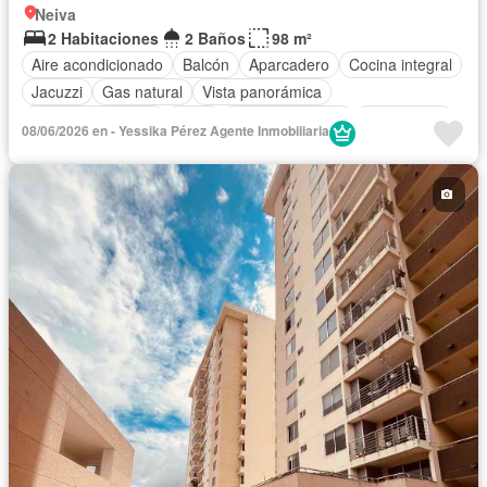
Neiva
2 Habitaciones
2 Baños
98 m²
Aire acondicionado
Balcón
Aparcadero
Cocina integral
Jacuzzi
Gas natural
Vista panorámica
Cuarto de servicio
Agua
Tanque de agua
Área infantil
08/06/2026 en - Yessika Pérez Agente Inmobiliaria
Acceso para personas con discapacidad
Jardín
Barbecue
Caseta de vigilancia
Gimnasio
Ascensor
Sauna
Seguridad privada
Piscina
Cancha de tenis
Permite mascotas