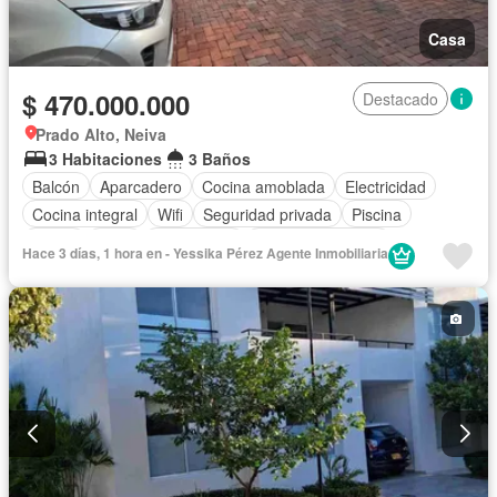
Casa
$ 470.000.000
Destacado
Prado Alto, Neiva
3 Habitaciones
3 Baños
Balcón
Aparcadero
Cocina amoblada
Electricidad
Cocina integral
Wifi
Seguridad privada
Piscina
Jardín
Agua
Gas natural
Permite mascotas
Hace 3 días, 1 hora en - Yessika Pérez Agente Inmobiliaria
Permite niños