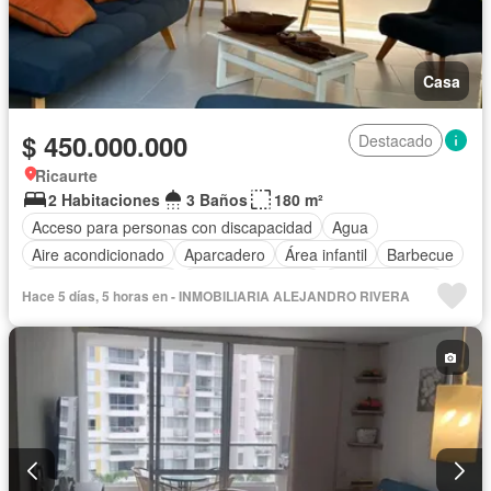
Casa
$ 450.000.000
Destacado
Ricaurte
2 Habitaciones
3 Baños
180 m²
Acceso para personas con discapacidad
Agua
Aire acondicionado
Aparcadero
Área infantil
Barbecue
Caseta de vigilancia
Cocina amoblada
Cocina integral
Hace 5 días, 5 horas en - INMOBILIARIA ALEJANDRO RIVERA
Depósito
Electricidad
Estudio
Piscina
Seguridad privada
Tanque de agua
Vista panorámica