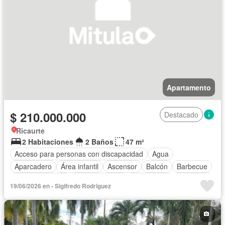
Apartamento
$ 210.000.000
Destacado
Ricaurte
2 Habitaciones
2 Baños
47 m²
Acceso para personas con discapacidad
Agua
Aparcadero
Área infantil
Ascensor
Balcón
Barbecue
Cancha de tenis
Cocina integral
Gas natural
Gimnasio
19/06/2026 en - Sigifredo Rodriguez
Jacuzzi
Jardín
Piscina
Seguridad privada
Tanque de agua
Vista panorámica