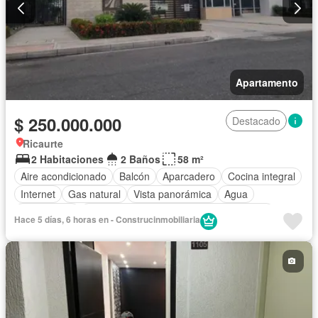
Apartamento
$ 250.000.000
Destacado
Ricaurte
2 Habitaciones
2 Baños
58 m²
Aire acondicionado
Balcón
Aparcadero
Cocina integral
Internet
Gas natural
Vista panorámica
Agua
Área infantil
Acceso para personas con discapacidad
Hace 5 días, 6 horas en - Construcinmobiliaria
Barbecue
Caseta de vigilancia
Gimnasio
Ascensor
Seguridad privada
Piscina
Cancha de tenis