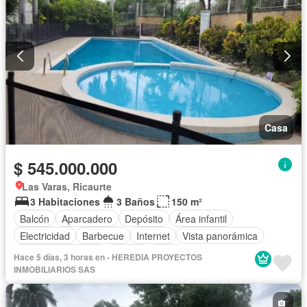
Casa
$ 545.000.000
Las Varas, Ricaurte
3 Habitaciones
3 Baños
150 m²
Balcón
Aparcadero
Depósito
Área infantil
Electricidad
Barbecue
Internet
Vista panorámica
Seguridad privada
Piscina
Agua
Hace 5 días, 3 horas en - HEREDIA PROYECTOS
INMOBILIARIOS SAS