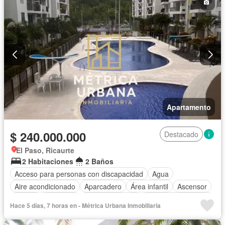
Apartamento
$ 240.000.000
Destacado
El Paso, Ricaurte
2 Habitaciones
2 Baños
Acceso para personas con discapacidad
Agua
Aire acondicionado
Aparcadero
Área infantil
Ascensor
Balcón
Barbecue
Cancha de tenis
Caseta de vigilancia
Hace 5 días, 7 horas en - Métrica Urbana Inmobiliaria
Cocina integral
Gas natural
Gimnasio
Jacuzzi
Piscina
Vigilante
Seguridad privada
Tanque de agua