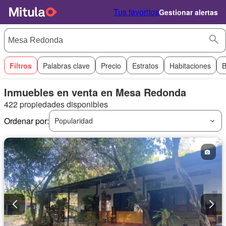
Tus favoritos
Gestionar alertas
Filtros
Palabras clave
Precio
Estratos
Habitaciones
B
Inmuebles en venta en Mesa Redonda
422 propiedades disponibles
Ordenar por:
Popularidad