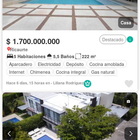
Casa
$ 1.700.000.000
Destacado
Ricaurte
5 Habitaciones
5,5 Baños
222 m²
Aparcadero
Electricidad
Depósito
Cocina amoblada
Internet
Chimenea
Cocina integral
Gas natural
Cuarto de servicio
Agua
Tanque de agua
Jardín
Hace 6 días, 15 horas en - Liliana Rodríguez
Piscina
Barbecue
Patio
Seguridad privada
Wifi