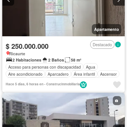
Apartamento
$ 250.000.000
Destacado
Ricaurte
2 Habitaciones
2 Baños
58 m²
Acceso para personas con discapacidad
Agua
Aire acondicionado
Aparcadero
Área infantil
Ascensor
Barbecue
Caseta de vigilancia
Cocina integral
Hace 5 días, 6 horas en - Construcinmobiliaria
Gimnasio
Jardín
Piscina
Seguridad privada
Terraza
Vista panorámica