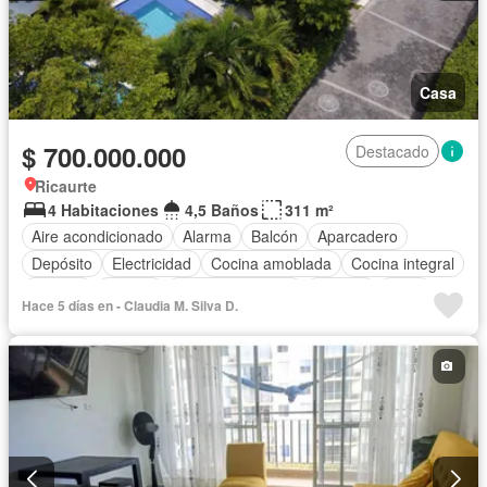
Casa
$ 700.000.000
Destacado
Ricaurte
4 Habitaciones
4,5 Baños
311 m²
Aire acondicionado
Alarma
Balcón
Aparcadero
Depósito
Electricidad
Cocina amoblada
Cocina integral
Internet
Jacuzzi
Vista panorámica
Terraza
Agua
Hace 5 días en - Claudia M. Silva D.
Tanque de agua
Patio
Vigilante
Jardín
Barbecue
Seguridad privada
Piscina