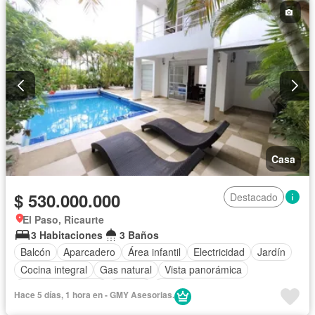
Terraza
Vista panorámica
Wifi
Casa
$ 530.000.000
Destacado
El Paso, Ricaurte
3 Habitaciones
3 Baños
Balcón
Aparcadero
Área infantil
Electricidad
Jardín
Cocina integral
Gas natural
Vista panorámica
Seguridad privada
Piscina
Agua
Hace 5 días, 1 hora en - GMY Asesorias.