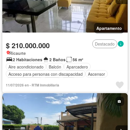
Apartamento
$ 210.000.000
Destacado
Ricaurte
2 Habitaciones
2 Baños
56 m²
Aire acondicionado
Balcón
Aparcadero
Acceso para personas con discapacidad
Ascensor
Vista panorámica
Piscina
Agua
11/07/2026 en - RTM Inmobiliaria