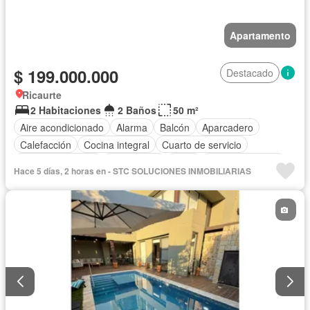
Apartamento
$ 199.000.000
Destacado
Ricaurte
2 Habitaciones
2 Baños
50 m²
Aire acondicionado
Alarma
Balcón
Aparcadero
Calefacción
Cocina integral
Cuarto de servicio
Vista panorámica
Gas natural
Agua
Tanque de agua
Hace 5 días, 2 horas en - STC SOLUCIONES INMOBILIARIAS
Patio
Vigilante
Área infantil
Barbecue
Piscina
Gimnasio
Ascensor
Cancha de tenis
Seguridad privada
Caseta de vigilancia
Jardín
Acceso para personas con discapacidad