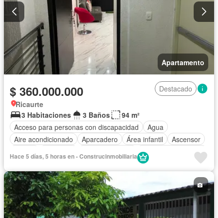
Apartamento
$ 360.000.000
Destacado
Ricaurte
3 Habitaciones
3 Baños
94 m²
Acceso para personas con discapacidad
Agua
Aire acondicionado
Aparcadero
Área infantil
Ascensor
Balcón
Barbecue
Cancha de tenis
Caseta de vigilancia
Hace 5 días, 5 horas en - Construcinmobiliaria
Cocina integral
Gas natural
Jacuzzi
Piscina
Seguridad privada
Vista panorámica
Wifi