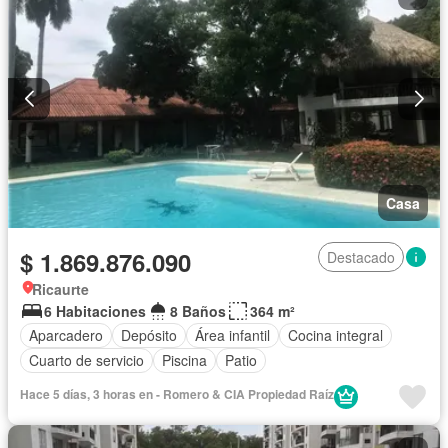
Casa
$ 1.869.876.090
Destacado
Ricaurte
6 Habitaciones
8 Baños
364 m²
Aparcadero
Depósito
Área infantil
Cocina integral
Cuarto de servicio
Piscina
Patio
Hace 5 días, 3 horas en - Romero & CIA Propiedad Raí­z