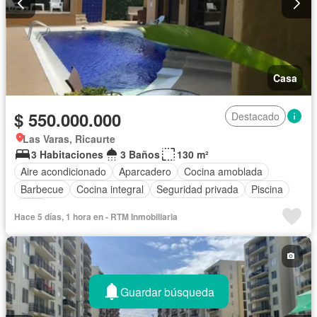
Casa
$ 550.000.000
Destacado
Las Varas, Ricaurte
3 Habitaciones
3 Baños
130 m²
Aire acondicionado
Aparcadero
Cocina amoblada
Barbecue
Cocina integral
Seguridad privada
Piscina
Patio
Hace 5 días, 1 hora en - RTM Inmobiliaria
Guardar búsqueda