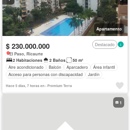
Apartamento
$ 230.000.000
Destacado
El Paso, Ricaurte
2 Habitaciones
2 Baños
50 m²
Aire acondicionado
Balcón
Aparcadero
Área infantil
Acceso para personas con discapacidad
Jardín
Barbecue
Gimnasio
Cocina integral
Ascensor
Hace 5 días, 7 horas en - Premium Terra
Gas natural
Vista panorámica
Seguridad privada
Piscina
1