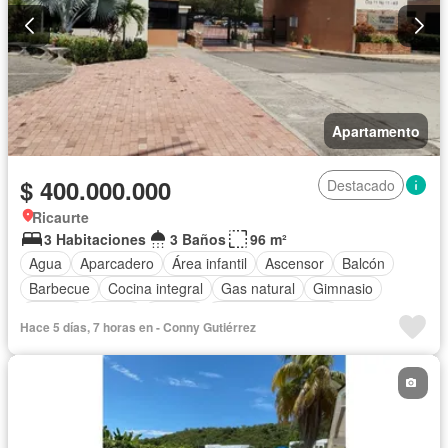
Apartamento
$ 400.000.000
Destacado
Ricaurte
3 Habitaciones
3 Baños
96 m²
Agua
Aparcadero
Área infantil
Ascensor
Balcón
Barbecue
Cocina integral
Gas natural
Gimnasio
Jacuzzi
Jardín
Piscina
Seguridad privada
Hace 5 días, 7 horas en - Conny Gutiérrez