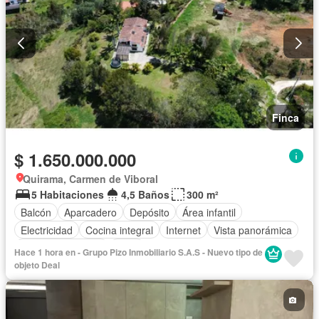
Finca
$ 1.650.000.000
Quirama, Carmen de Viboral
5 Habitaciones
4,5 Baños
300 m²
Balcón
Aparcadero
Depósito
Área infantil
Electricidad
Cocina integral
Internet
Vista panorámica
Cuarto de servicio
Agua
Hace 1 hora en - Grupo Pizo Inmobiliario S.A.S - Nuevo tipo de
objeto Deal