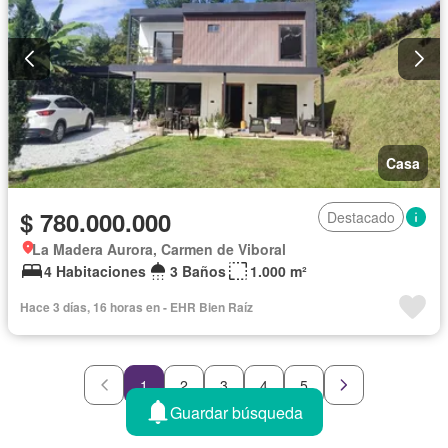
Casa
$ 780.000.000
Destacado
La Madera Aurora, Carmen de Viboral
4 Habitaciones
3 Baños
1.000 m²
Hace 3 días, 16 horas en - EHR Bien Raíz
1
2
3
4
5
Guardar búsqueda