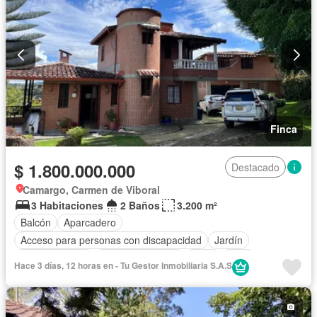
Finca
$ 1.800.000.000
Destacado
Camargo, Carmen de Viboral
3 Habitaciones
2 Baños
3.200 m²
Balcón
Aparcadero
Acceso para personas con discapacidad
Jardín
Cocina integral
Vista panorámica
Agua
Patio
Hace 3 días, 12 horas en - Tu Gestor Inmobiliaria S.A.S