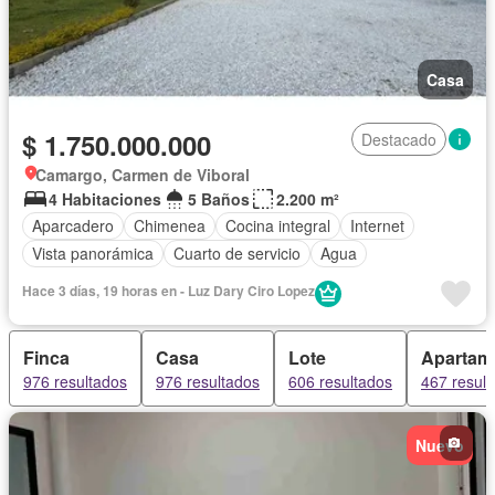
Casa
$ 1.750.000.000
Destacado
Camargo, Carmen de Viboral
4 Habitaciones
5 Baños
2.200 m²
Aparcadero
Chimenea
Cocina integral
Internet
Vista panorámica
Cuarto de servicio
Agua
Hace 3 días, 19 horas en - Luz Dary Ciro Lopez
Finca
Casa
Lote
Apartam
976 resultados
976 resultados
606 resultados
467 resul
Nuevo