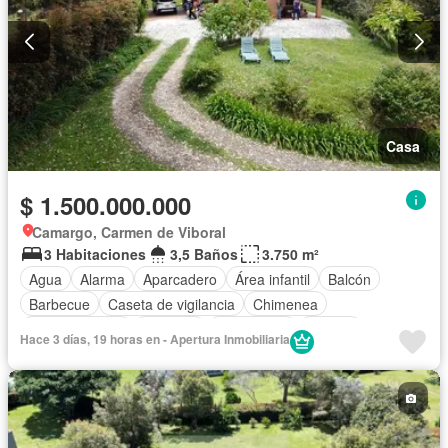
Casa
$ 1.500.000.000
Camargo, Carmen de Viboral
3 Habitaciones
3,5 Baños
3.750 m²
Agua
Alarma
Aparcadero
Área infantil
Balcón
Barbecue
Caseta de vigilancia
Chimenea
Cocina integral
Depósito
Electricidad
Estudio
Hace 3 días, 19 horas en - Apertura Inmobiliaria
Gas natural
Internet
Jardín
Patio
Seguridad privada
Tanque de agua
Vista panorámica
Wifi