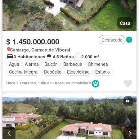
Casa
$ 1.450.000.000
Destacado
Camargo, Carmen de Viboral
3 Habitaciones
4,5 Baños
2.000 m²
Agua
Alarma
Balcón
Barbecue
Chimenea
Cocina integral
Depósito
Electricidad
Estudio
Internet
Jacuzzi
Jardín
Patio
Vigilante
Hace 2 semanas, 1 día en - Apertura Inmobiliaria
Tanque de agua
Terraza
Vista panorámica
Wifi