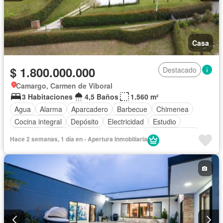
Casa
$ 1.800.000.000
Destacado
Camargo, Carmen de Viboral
3 Habitaciones
4,5 Baños
1.560 m²
Agua
Alarma
Aparcadero
Barbecue
Chimenea
Cocina integral
Depósito
Electricidad
Estudio
Internet
Jardín
Estudio
Vigilante
Tanque de agua
Hace 2 semanas, 1 día en - Apertura Inmobiliaria
Vista panorámica
Wifi