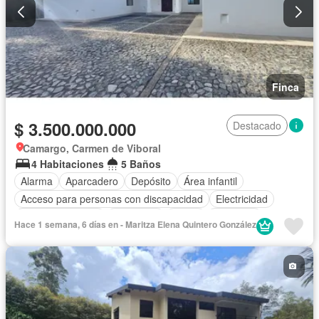
Finca
$ 3.500.000.000
Destacado
Camargo, Carmen de Viboral
4 Habitaciones
5 Baños
Alarma
Aparcadero
Depósito
Área infantil
Acceso para personas con discapacidad
Electricidad
Cocina amoblada
Chimenea
Jardín
Barbecue
Hace 1 semana, 6 días en - Maritza Elena Quintero González
Internet
Vista panorámica
Cuarto de servicio
Agua
Patio