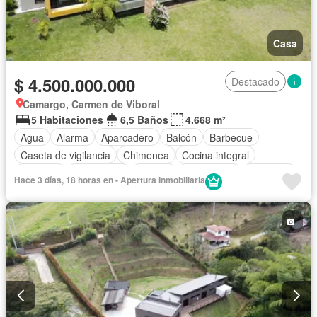
Casa
$ 4.500.000.000
Destacado
Camargo, Carmen de Viboral
5 Habitaciones
6,5 Baños
4.668 m²
Agua
Alarma
Aparcadero
Balcón
Barbecue
Caseta de vigilancia
Chimenea
Cocina integral
Depósito
Electricidad
Estudio
Gas natural
Gimnasio
Hace 3 días, 18 horas en - Apertura Inmobiliaria
Internet
Jardín
Estudio
Patio
Vigilante
Seguridad privada
Tanque de agua
Terraza
Vista panorámica
Wifi