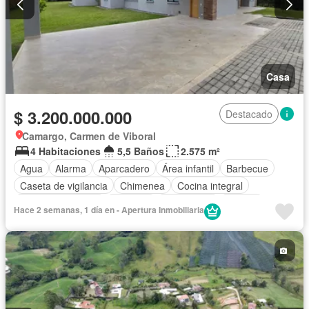
Casa
$ 3.200.000.000
Destacado
Camargo, Carmen de Viboral
4 Habitaciones
5,5 Baños
2.575 m²
Agua
Alarma
Aparcadero
Área infantil
Barbecue
Caseta de vigilancia
Chimenea
Cocina integral
Cuarto de servicio
Depósito
Electricidad
Estudio
Hace 2 semanas, 1 día en - Apertura Inmobiliaria
Internet
Jardín
Estudio
Patio
Vigilante
Seguridad privada
Tanque de agua
Terraza
Wifi