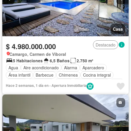
Casa
$ 4.980.000.000
Destacado
Camargo, Carmen de Viboral
5 Habitaciones
6,5 Baños
2.750 m²
Agua
Aire acondicionado
Alarma
Aparcadero
Área infantil
Barbecue
Chimenea
Cocina integral
Depósito
Electricidad
Estudio
Internet
Jardín
Patio
Hace 2 semanas, 1 día en - Apertura Inmobiliaria
Piscina
Vigilante
Seguridad privada
Tanque de agua
Wifi