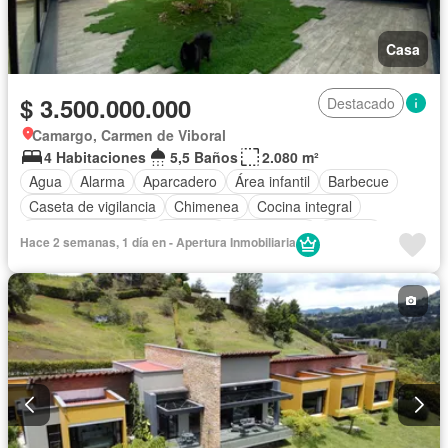
Casa
$ 3.500.000.000
Destacado
Camargo, Carmen de Viboral
4 Habitaciones
5,5 Baños
2.080 m²
Agua
Alarma
Aparcadero
Área infantil
Barbecue
Caseta de vigilancia
Chimenea
Cocina integral
Cuarto de servicio
Depósito
Electricidad
Estudio
Hace 2 semanas, 1 día en - Apertura Inmobiliaria
Internet
Jacuzzi
Jardín
Estudio
Patio
Vigilante
Seguridad privada
Tanque de agua
Vista panorámica
Wifi