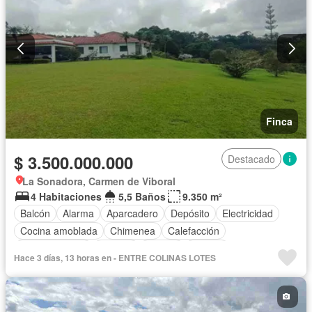
Finca
$ 3.500.000.000
Destacado
La Sonadora, Carmen de Viboral
4 Habitaciones
5,5 Baños
9.350 m²
Balcón
Alarma
Aparcadero
Depósito
Electricidad
Cocina amoblada
Chimenea
Calefacción
Cocina integral
Internet
Jacuzzi
Estudio
Hace 3 días, 13 horas en - ENTRE COLINAS LOTES
Vista panorámica
Cuarto de servicio
Terraza
Agua
Patio
Área infantil
Vigilante
Acceso para personas con discapacidad
Jardín