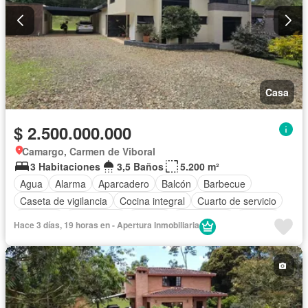
Casa
$ 2.500.000.000
Camargo, Carmen de Viboral
3 Habitaciones
3,5 Baños
5.200 m²
Agua
Alarma
Aparcadero
Balcón
Barbecue
Caseta de vigilancia
Cocina integral
Cuarto de servicio
Depósito
Electricidad
Estudio
Gas natural
Internet
Hace 3 días, 19 horas en - Apertura Inmobiliaria
Jardín
Estudio
Patio
Vigilante
Seguridad privada
Tanque de agua
Wifi