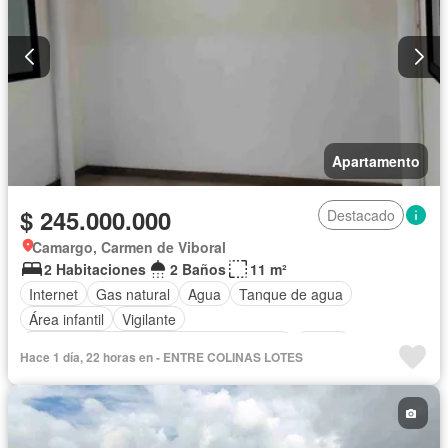
Apartamento
$ 245.000.000
Destacado
Camargo, Carmen de Viboral
2 Habitaciones
2 Baños
11 m²
Internet
Gas natural
Agua
Tanque de agua
Área infantil
Vigilante
Acceso para personas con discapacidad
Jardín
Hace 1 día, 22 horas en - ENTRE COLINAS LOTES
Ascensor
Wifi
Permite mascotas
Permite niños
Solo familias